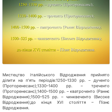
Мистецтво італійського Відродження прийнято
ділити на п'ять періодів:1250–1330 рр. – дученто
(Проторенесанс);1330–1400 рр. – треченто
(Проторенесанс);1400–1500 рр. – кватроченто (Раннє
Відродження);1500–525 рр. – чинквеченто (Високе
Відродження);до кінця ХVI століття – Пізнє
Відродження.