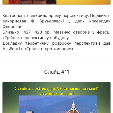
Кватроченто відкрило пряму перспективу. Першим її
використав Ф. Брунеллескі у двох краєвидах
Флоренції.
Близько 1427–1428 рр. Мазаччо створив у фресці
«Трійця» перспективну побудову.
Докладну теоретичну розробку перспективи дав
Альберті в «Трактаті про живопис».
Слайд #11