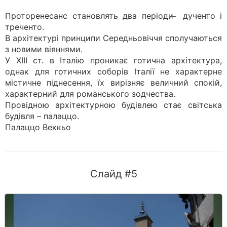
Проторенесанс становлять два періоди ̶ дученто і
треченто.
В архітектурі принципи Середньовіччя сполучаються
з новими віяннями.
У ХIII ст. в Італію проникає готична архітектура,
однак для готичних соборів Італії не характерне
містичне піднесення, їх вирізняє величний спокій,
характерний для романського зодчества.
Провідною архітектурною будівлею стає світська
будівля – палаццо.
Палаццо Веккьо
Слайд #5