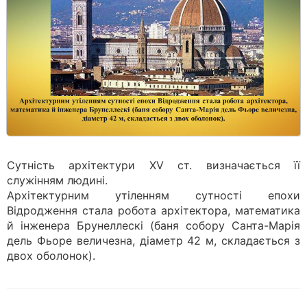
Сутність архітектури ХV ст. визначається її
служінням людині.
Архітектурним утіленням сутності епохи
Відродження стала робота архітектора, математика
й інженера Брунеллескі (баня собору Санта-Марія
дель Фьоре величезна, діаметр 42 м, складається з
двох оболонок).