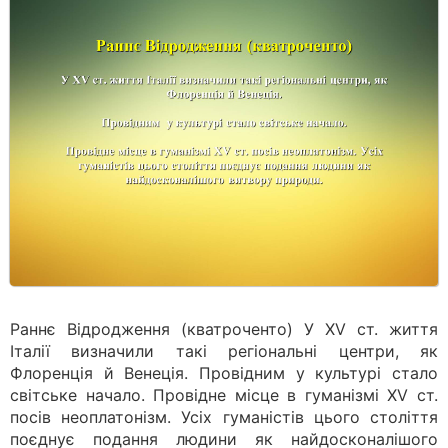
Раннє Відродження (кватроченто) У ХV ст. життя
Італії визначили такі регіональні центри, як
Флоренція й Венеція. Провідним у культурі стало
світське начало. Провідне місце в гуманізмі ХV ст.
посів неоплатонізм. Усіх гуманістів цього століття
поєднує подання людини як найдосконалішого