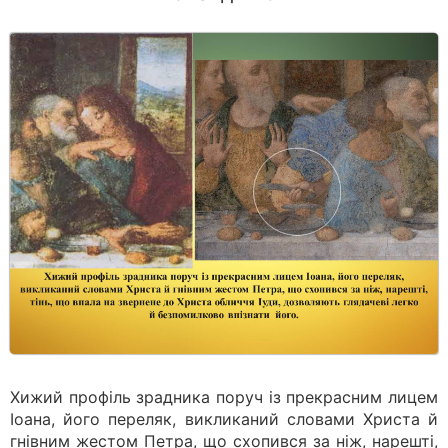
Хижий профіль зрадника поруч із прекрасним лицем
Іоана, його переляк, викликаний словами Христа й
гнівним жестом Петра, що схопився за ніж, нарешті,