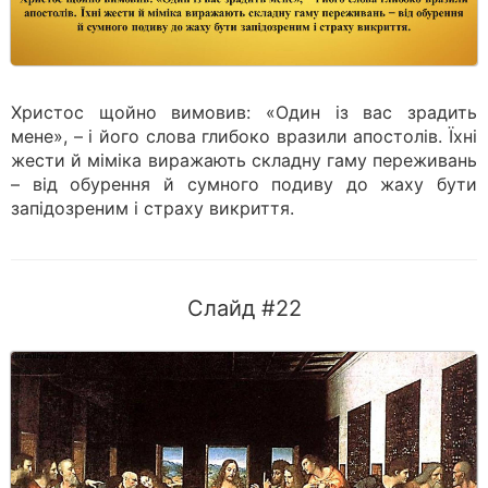
Христос щойно вимовив: «Один із вас зрадить
мене», – і його слова глибоко вразили апостолів. Їхні
жести й міміка виражають складну гаму переживань
– від обурення й сумного подиву до жаху бути
запідозреним і страху викриття.
Слайд #22