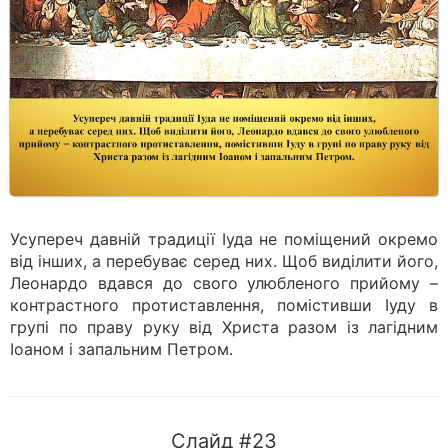
Усупереч давній традиції Іуда не поміщений окремо
від інших, а перебуває серед них. Щоб виділити його,
Леонардо вдався до свого улюбленого прийому –
контрастного протиставлення, помістивши Іуду в
групі по праву руку від Христа разом із лагідним
Іоаном і запальним Петром.
Слайд #23