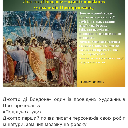
Джотто ді Бондоне ̶ один із провідних художників
Проторенесансу
«Поцілунок Іуди»
Джотто перший почав писати персонажів своїх робіт
із натури, замінив мозаїку на фреску.