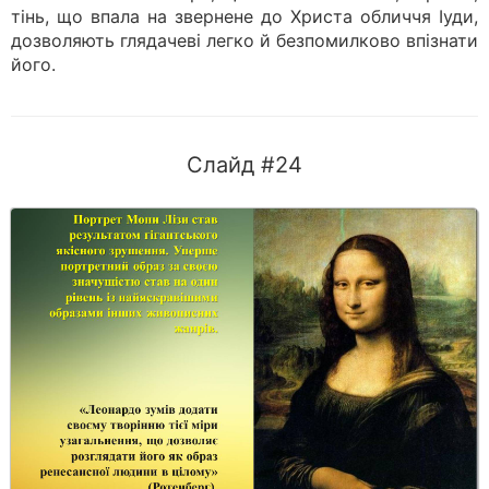
тінь, що впала на звернене до Христа обличчя Іуди,
дозволяють глядачеві легко й безпомилково впізнати
його.
Слайд #24