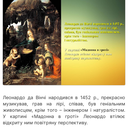
Леонардо да Вінчі народився в 1452 р., прекрасно
музикував, грав на лірі, співав, був геніальним
живописцем, крім того – інженером і натуралістом.
У картині «Мадонна в гроті» Леонардо втілює
відкриту ним повітряну перспективу.