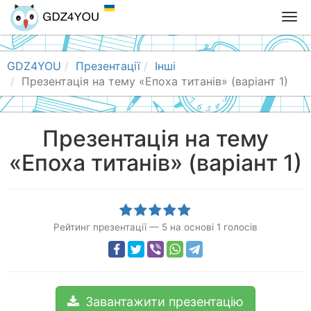
T
o
g
g
GDZ4YOU
Презентації
Інші
l
Презентація на тему «Епоха титанів» (варіант 1)
e
n
a
Презентація на тему
v
«Епоха титанів» (варіант 1)
i
g
a
t
i
Рейтинг презентації
—
5
на основі
1
голосів
o
n
Завантажити презентацію