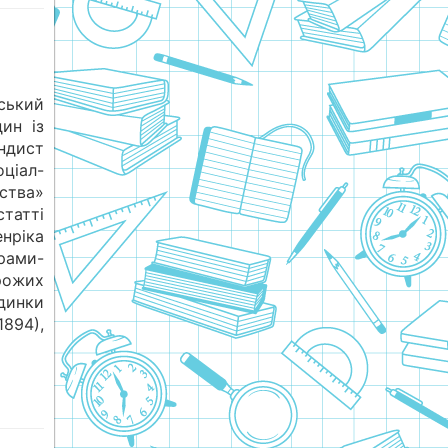
ький
дин із
ндист
ціал-
ства»
статті
нріка
рами-
рожих
удинки
894),