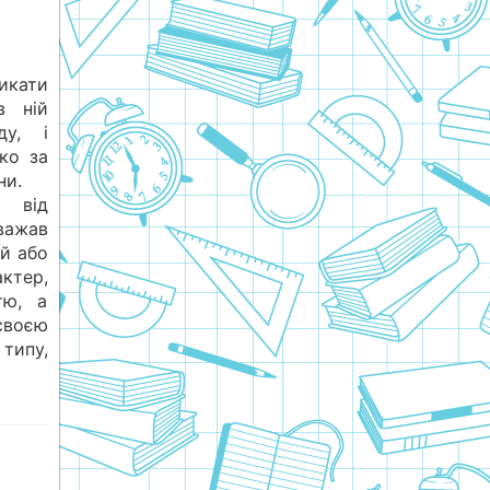
икати
в ній
ду, і
ко за
ни.
у від
важав
ий або
тер,
тю, а
воєю
 типу,