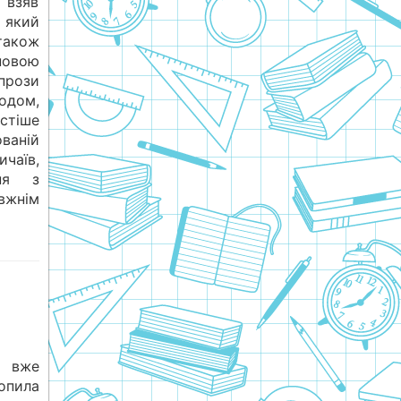
 взяв
 який
 також
новою
 прози
одом,
стіше
аній
ичаїв,
ня з
вжнім
. вже
опила