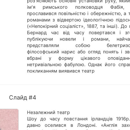
роз'яснюють основні установки руху, який
ім'я римського полководця Фабія,
прославився повільністю і обережністю, а
романами з відвертою ідеологічною підос
(«Непокірний соціаліст», 1887, та інші). До
Бернард час від часу повертався і зг
публікуючи новели і романи, найча
представляли собою белетризов
філософський нарис або огляд понять і зв
вбрані у форму цікавого оповідан
нетривіальною фабулою. Однак його спра
покликанням виявився театр
Слайд #4
Незалежний театр
Шоу до часу повстання ірландців 1916р
давно оселився в Лондоні. «Англія зах