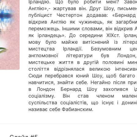
Ірландію. Що було робити мені? Заво
Англію»,- жартував він. Друг Шоу, письме
публіцист Честертон додавав: «Бернар
відкрив Англію як чужинець, як загарбни
переможець. Іншими словами, він відкрив 
як ірландець». До середини XIXст. ірлан
мову було майже витіснений із літера
мистецтва Ірландії. Безумовним це
англомовної літератури був Лондо
мистецьке життя в другій половині мин
століття відрізнялася великою інтенсивн
Сюди перебрався юний Шоу, щоб багато
навчитися, знайти себе. Негайно після пр
в Лондон Бернард Шоу захопився і
соціалізму. Він став членом мален
суспільства соціалістів, що існує і донин
називає себе Фабианским.