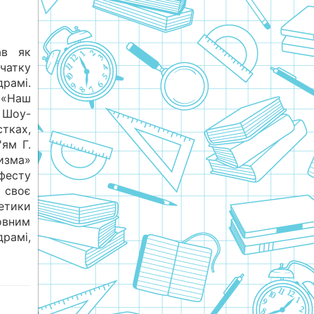
ав як
чатку
драмі.
і «Наш
 Шоу-
тках,
ям Г.
низма»
фесту
своє
етики
овним
рамі,