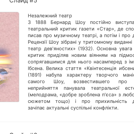
Слайд #5
Незалежний театр
З 1888 Бернард Шоу постійно виступ
театральний критик газети «Стар», де спо
писав про музичному театрі, а потім і про 
Рецензії Шоу зібрані у тритомному виданн
театр дев'яностих» (1932). Основна увага
критик приділяв новим віянням на підмос
сопрягавшимся для нього насамперед з ім'
Ібсена. Велика стаття «Квінтесенція ибсе
(1891) набула характеру творчого мані
самого Шоу, возвестившего про 
неприйняття панувала театральної ест
(мелодрама, «добре зроблена п'єса» з люб
сюжетом тощо) і про прихильність д
зачіпає актуальні суспільні конфлікти.