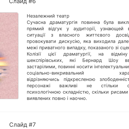
Слайд #6
Незалежний театр
Сучасна драматургія повинна була викл
прямий відгук у аудиторії, узнающей 
ситуації з власного життєвого досві
провокувати дискусію, яка виходила дале
межі приватного випадку, показаного зі сце
Колізії цієї драматургії, на відмін
шекспірівських, які Бернард Шоу в
застарілими, повинні носити інтелектуальн
соціально-викривальний харак
відрізняючись підкресленою злободенніс
персонажі важливі не стільки с
психологічною складністю, скільки рисами
виявлених повно і наочно.
Слайд #7