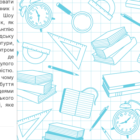
ювати
нник і
д Шоу
к, як
Англію
дську
тури,
нтром
н, де
улого
істю.
 чому
ибуття
деями
ького
і, яке