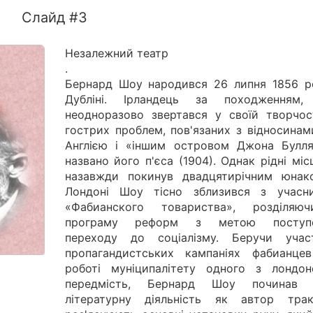
Слайд #3
Незалежний театр
.
Бернард Шоу народився 26 липня 1856 р
Дубліні. Ірландець за походженням
неодноразово звертався у своїй творчос
гострих проблем, пов'язаних з відносинам
Англією і «іншим островом Джона Булля
названо його п'єса (1904). Однак рідні міс
назавжди покинув двадцятирічним юнак
Лондоні Шоу тісно зблизився з учасн
«Фабианского товариства», розділяю
програму реформ з метою поступо
переходу до соціалізму. Беручи уча
пропагандистських кампаніях фабианце
роботі муніципалітету одного з лондон
передмість, Бернард Шоу починав 
літературну діяльність як автор тракт