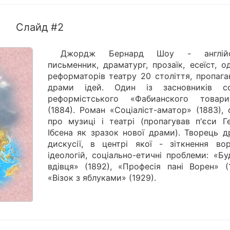
Слайд #2
Джордж Бернард Шоу - англійс
письменник, драматург, прозаїк, есеїст, о
реформаторів театру 20 століття, пропага
драми ідей. Один із засновників со
реформістського «Фабианского товари
(1884). Роман «Соціаліст-аматор» (1883), 
про музиці і театрі (пропагував п'єси Ге
Ібсена як зразок нової драми). Творець д
дискусії, в центрі якої - зіткнення во
ідеологій, соціально-етичні проблеми: «Б
вдівця» (1892), «Професія пані Ворен» (1
«Візок з яблуками» (1929).