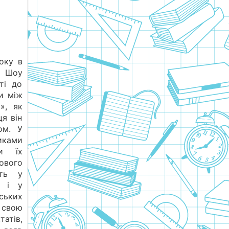
оку в
, Шоу
ті до
и між
», як
ця він
ом. У
иками
чи їх
вого
сть у
в і у
ських
свою
атів,