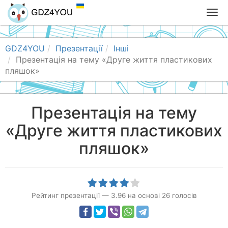
T
o
g
g
GDZ4YOU
Презентації
Інші
l
Презентація на тему «Друге життя пластикових
e
пляшок»
n
a
v
Презентація на тему
i
«Друге життя пластикових
g
a
пляшок»
t
i
o
n
Рейтинг презентації
—
3.96
на основі
26
голосів