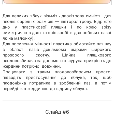
Для великих яблук візьміть дволітрову ємність, для
плодів середніх розмірів — півторалітрову. Відріжте
дно у пластикової пляшки і по краю зрізу
симетрично з двох сторін зробіть два робочих паза(
як на малюнку).
Для посилення міцності пластика обмотайте пляшку
в області пазів декількома шарами широкого
прозорого скотчу. Шийка пляшкового
плодовозбирача за допомогою шурупа прикріпіть до
жердини потрібної довжини.
Працювати з таким плодовозбирачем просто:
підведіть пристосування до яблука, так, щоб
плодоніжка потрапила в зроблений паз, а потім
перейдіть з жердиною до відриву яблука.
Слайд #6