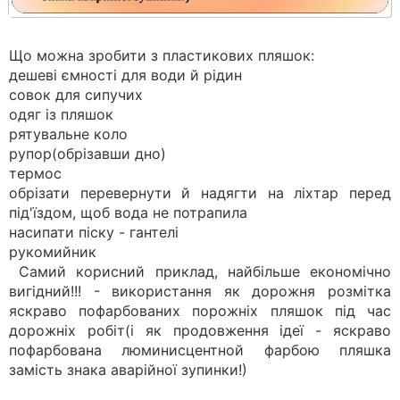
Що можна зробити з пластикових пляшок:
дешеві ємності для води й рідин
совок для сипучих
одяг із пляшок
рятувальне коло
рупор(обрізавши дно)
термос
обрізати перевернути й надягти на ліхтар перед
під'їздом, щоб вода не потрапила
насипати піску - гантелі
рукомийник
Самий корисний приклад, найбільше економічно
вигідний!!! - використання як дорожня розмітка
яскраво пофарбованих порожніх пляшок під час
дорожніх робіт(і як продовження ідеї - яскраво
пофарбована люминисцентной фарбою пляшка
замість знака аварійної зупинки!)