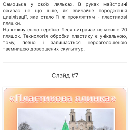
Самоцька у своїх ляльках. В руках майстрині
оживає не що інше, як звичайне породження
цивілізації, яке стало її ж прокляттям - пластикові
пляшки.
На кожну свою героїню Леся витрачає не менше 20
пляшок. Технологія обробки пластику є унікальною,
тому, певно і залишається нерозголошеною
таємницею довершених скульптур.
Слайд #7