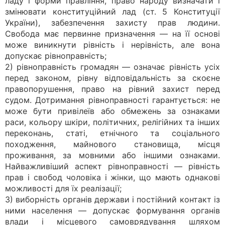
ладу і форми правління, право народу визначати і
змінювати конституційний лад (ст. 5 Конституції
України), забезпечення захисту прав людини.
Свобода має первинне призначення — на її основі
може виникнути рівність і нерівність, але вона
допускає рівноправність;
2) рівноправність громадян — означає рівність усіх
перед законом, рівну відповідальність за скоєне
правопорушення, право на рівний захист перед
судом. Дотримання рівноправності гарантується: не
може бути привілеїв або обмежень за ознаками
раси, кольору шкіри, політичних, релігійних та інших
переконань, статі, етнічного та соціального
походження, майнового становища, місця
проживання, за мовними або іншими ознаками.
Найважливіший аспект рівноправності — рівність
прав і свобод чоловіка і жінки, що мають однакові
можливості для їх реалізації;
3) виборність органів держави і постійний контакт із
ними населення — допускає формування органів
влади і місцевого самоврядування шляхом