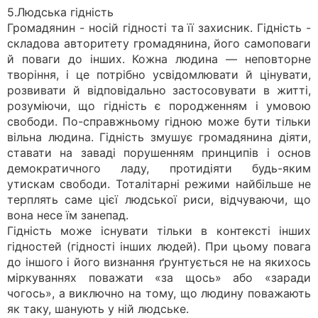
5.Людська гідність
Громадянин - носій гідності та її захисник. Гідність -
складова авторитету громадянина, його самоповаги
й поваги до інших. Кожна людина — неповторне
творіння, і це потрібно усвідомлювати й цінувати,
розвивати й відповідально застосовувати в житті,
розуміючи, що гідність є породженням і умовою
свободи. По-справжньому гідною може бути тільки
вільна людина. Гідність змушує громадянина діяти,
ставати на заваді порушенням принципів і основ
демократичного ладу, протидіяти будь-яким
утискам свободи. Тоталітарні режими найбільше не
терплять саме цієї людської риси, відчуваючи, що
вона несе їм занепад.
Гідність може існувати тільки в контексті інших
гідностей (гідності інших людей). При цьому повага
до іншого і його визнання ґрунтується не на якихось
міркуваннях поважати «за щось» або «заради
чогось», а виключно на тому, що людину поважають
як таку, шанують у ній людське.