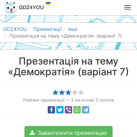
T
o
g
g
GDZ4YOU
Презентації
Інші
l
Презентація на тему «Демократія» (варіант 7)
e
n
a
Презентація на тему
v
«Демократія» (варіант 7)
i
g
a
t
i
Рейтинг презентації
—
3
на основі
2
голосів
o
n
Завантажити презентацію