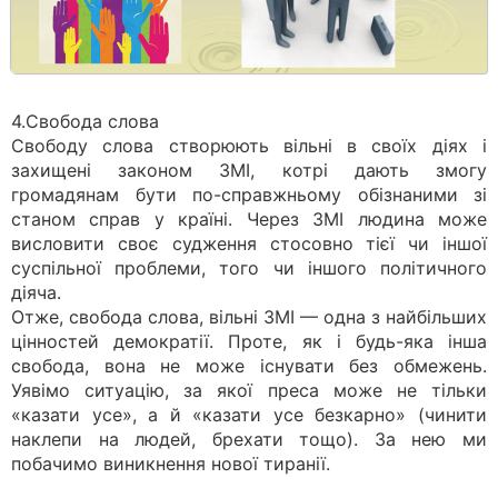
4.Свобода слова
Свободу слова створюють вільні в своїх діях і
захищені законом ЗМІ, котрі дають змогу
громадянам бути по-справжньому обізнаними зі
станом справ у країні. Через ЗМІ людина може
висловити своє судження стосовно тієї чи іншої
суспільної проблеми, того чи іншого політичного
діяча.
Отже, свобода слова, вільні ЗМІ — одна з найбільших
цінностей демократії. Проте, як і будь-яка інша
свобода, вона не може існувати без обмежень.
Уявімо ситуацію, за якої преса може не тільки
«казати усе», а й «казати усе безкарно» (чинити
наклепи на людей, брехати тощо). За нею ми
побачимо виникнення нової тиранії.