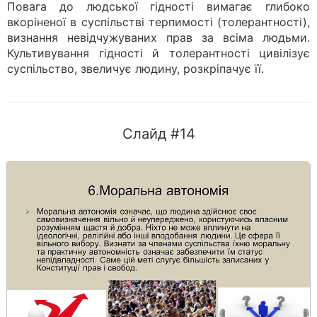
Повага до людської гідності вимагає глибоко
вкоріненої в суспільстві терпимості (толерантності),
визнання невідчужуваних прав за всіма людьми.
Культивування гідності й толерантності цивілізує
суспільство, звеличує людину, розкріпачує її.
Слайд #14