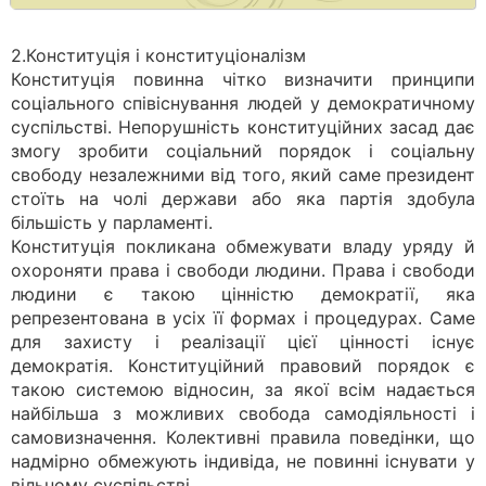
2.Конституція і конституціоналізм
Конституція повинна чітко визначити принципи
соціального співіснування людей у демократичному
суспільстві. Непорушність конституційних засад дає
змогу зробити соціальний порядок і соціальну
свободу незалежними від того, який саме президент
стоїть на чолі держави або яка партія здобула
більшість у парламенті.
Конституція покликана обмежувати владу уряду й
охороняти права і свободи людини. Права і свободи
людини є такою цінністю демократії, яка
репрезентована в усіх її формах і процедурах. Саме
для захисту і реалізації цієї цінності існує
демократія. Конституційний правовий порядок є
такою системою відносин, за якої всім надається
найбільша з можливих свобода самодіяльності і
самовизначення. Колективні правила поведінки, що
надмірно обмежують індивіда, не повинні існувати у
вільному суспільстві.