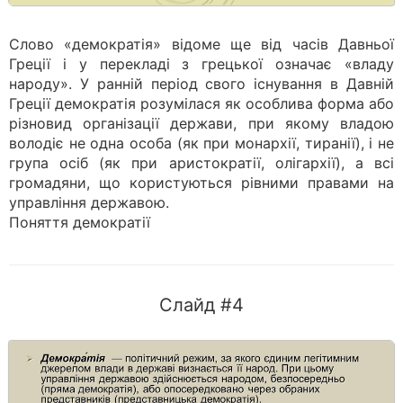
Слово «демократія» відоме ще від часів Давньої
Греції і у перекладі з грецької означає «владу
народу». У ранній період свого існування в Давній
Греції демократія розумілася як особлива форма або
різновид організації держави, при якому владою
володіє не одна особа (як при монархії, тиранії), і не
група осіб (як при аристократії, олігархії), а всі
громадяни, що користуються рівними правами на
управління державою.
Поняття демократії
Слайд #4