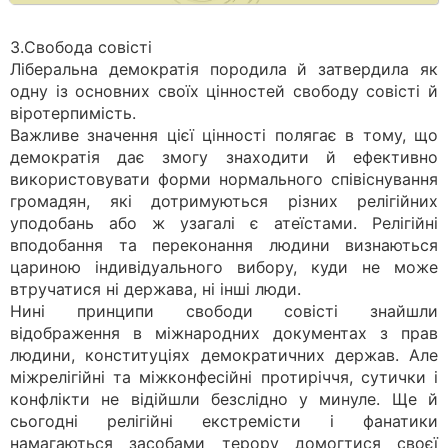
3.Свобода совісті
Ліберальна демократія породила й затвердила як
одну із основних своїх цінностей свободу совісті й
віротерпимість.
Важливе значення цієї цінності полягає в тому, що
демократія дає змогу знаходити й ефективно
використовувати форми нормального співіснування
громадян, які дотримуються різних релігійних
уподобань або ж узагалі є атеїстами. Релігійні
вподобання та переконання людини визнаються
цариною індивідуального вибору, куди не може
втручатися ні держава, ні інші люди.
Нині принципи свободи совісті знайшли
відображення в міжнародних документах з прав
людини, конституціях демократичних держав. Але
міжрелігійні та міжконфесійні протиріччя, сутички і
конфлікти не відійшли безслідно у минуле. Ще й
сьогодні релігійні екстремісти і фанатики
намагаються засобами терору домогтися своєї