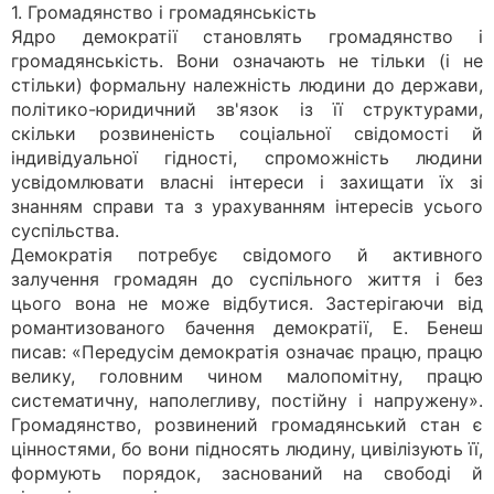
1. Громадянство і громадянськість
Ядро демократії становлять громадянство і
громадянськість. Вони означають не тільки (і не
стільки) формальну належність людини до держави,
політико-юридичний зв'язок із її структурами,
скільки розвиненість соціальної свідомості й
індивідуальної гідності, спроможність людини
усвідомлювати власні інтереси і захищати їх зі
знанням справи та з урахуванням інтересів усього
суспільства.
Демократія потребує свідомого й активного
залучення громадян до суспільного життя і без
цього вона не може відбутися. Застерігаючи від
романтизованого бачення демократії, Е. Бенеш
писав: «Передусім демократія означає працю, працю
велику, головним чином малопомітну, працю
систематичну, наполегливу, постійну і напружену».
Громадянство, розвинений громадянський стан є
цінностями, бо вони підносять людину, цивілізують її,
формують порядок, заснований на свободі й