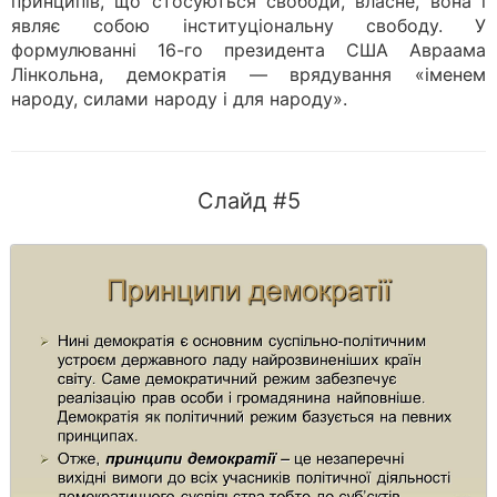
принципів, що стосуються свободи, власне, вона і
являє собою інституціональну свободу. У
формулюванні 16-го президента США Авраама
Лінкольна, демократія — врядування «іменем
народу, силами народу і для народу».
Слайд #5