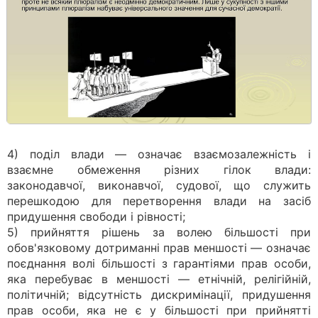
4) поділ влади — означає взаємозалежність і
взаємне обмеження різних гілок влади:
законодавчої, виконавчої, судової, що служить
перешкодою для перетворення влади на засіб
придушення свободи і рівності;
5) прийняття рішень за волею більшості при
обов'язковому дотриманні прав меншості — означає
поєднання волі більшості з гарантіями прав особи,
яка перебуває в меншості — етнічній, релігійній,
політичній; відсутність дискримінації, придушення
прав особи, яка не є у більшості при прийнятті