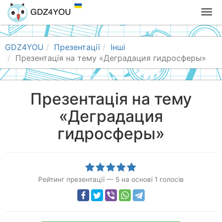
T
o
g
g
GDZ4YOU
Презентації
Інші
l
Презентація на тему «Деградация гидросферы»
e
n
a
Презентація на тему
v
«Деградация
i
g
гидросферы»
a
t
i
o
n
Рейтинг презентації
—
5
на основі
1
голосів