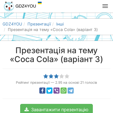
T
o
g
g
GDZ4YOU
Презентації
Інші
l
Презентація на тему «Coca Cola» (варіант 3)
e
n
a
Презентація на тему
v
«Coca Cola» (варіант 3)
i
g
a
t
i
Рейтинг презентації
—
2.95
на основі
21
голосів
o
n
Завантажити презентацію