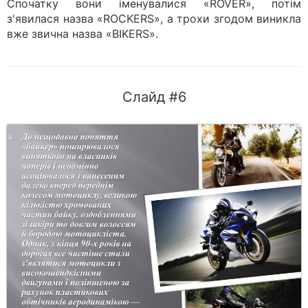
Спочатку вони іменувалися «ROVER», потім
з'явилася назва «ROCKERS», а трохи згодом виникла
вже звична назва «BIKERS».
Слайд #6