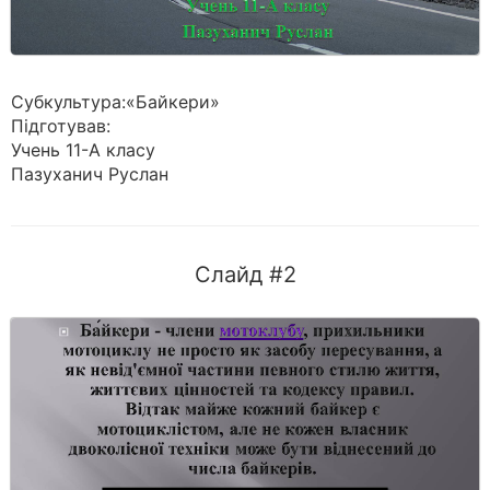
Субкультура:«Байкери»
Підготував:
Учень 11-А класу
Пазуханич Руслан
Слайд #2