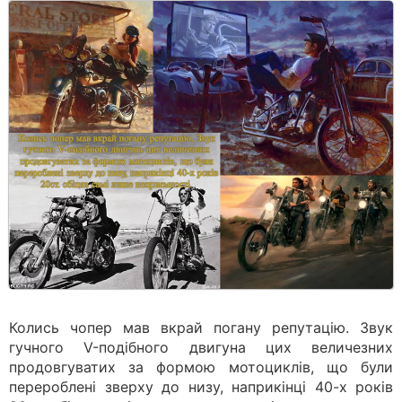
Колись чопер мав вкрай погану репутацію. Звук
гучного V-подібного двигуна цих величезних
продовгуватих за формою мотоциклів, що були
перероблені зверху до низу, наприкінці 40-х років