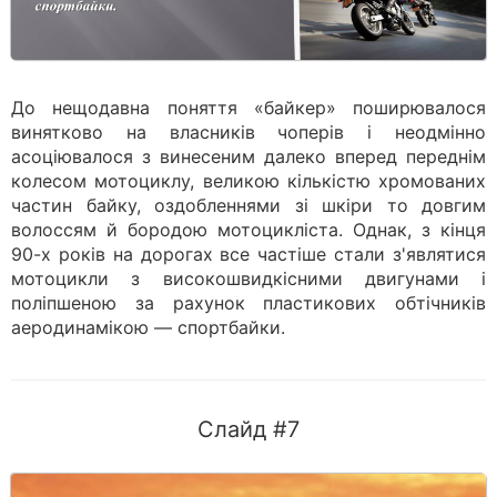
До нещодавна поняття «байкер» поширювалося
винятково на власників чоперів і неодмінно
асоціювалося з винесеним далеко вперед переднім
колесом мотоциклу, великою кількістю хромованих
частин байку, оздобленнями зі шкіри то довгим
волоссям й бородою мотоцикліста. Однак, з кінця
90-х років на дорогах все частіше стали з'являтися
мотоцикли з високошвидкісними двигунами і
поліпшеною за рахунок пластикових обтічників
аеродинамікою — спортбайки.
Слайд #7