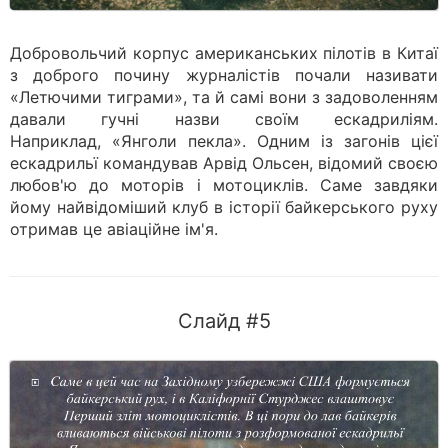
Добровольчий корпус американських пілотів в Китаї
з доброго почину журналістів почали називати
«Летючими тиграми», та й самі вони з задоволенням
давали гучні назви своїм ескадриліям.
Наприклад, «Янголи пекла». Одним із загонів цієї
ескадрильї командував Арвід Ольсен, відомий своєю
любов'ю до моторів і мотоциклів. Саме завдяки
йому найвідоміший клуб в історії байкерського руху
отримав це авіаційне ім'я.
Слайд #5