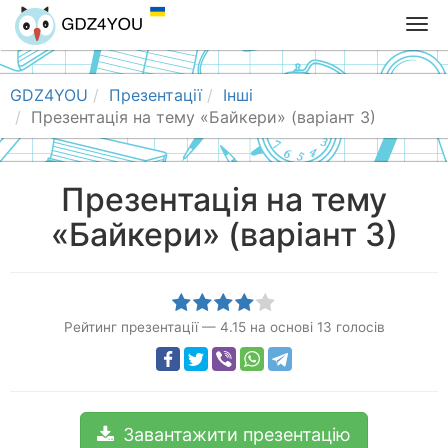
T
o
g
g
GDZ4YOU
Презентації
Інші
l
Презентація на тему «Байкери» (варіант 3)
e
n
a
Презентація на тему
v
«Байкери» (варіант 3)
i
g
a
t
i
Рейтинг презентації
—
4.15
на основі
13
голосів
o
n
Завантажити презентацію