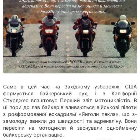
Саме в цей час на Західному узбережжі США
формується байкерський рух, і в Каліфорнії
Стурджес влаштовує Перший зліт мотоциклістів. В
ці пори до лав байкерів вливаються військові пілоти
з розформованої ескадрильї «Янголи пекла», що з-
замолоду звикли до швидкості та адреналіну. Вони
пересіли на мотоцикли й заснували однойменну
байкерську організацію.