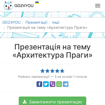
T
o
g
g
GDZ4YOU
Презентації
Інші
l
Презентація на тему «Архитектура Праги»
e
n
a
Презентація на тему
v
«Архитектура Праги»
i
g
a
t
i
Рейтинг презентації
—
5
на основі
1
голосів
o
n
Завантажити презентацію