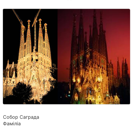
Собор Саграда
Фаміліа