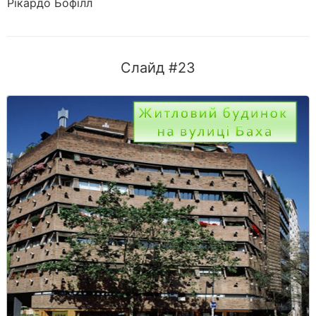
Рікардо Бофілл
Слайд #23