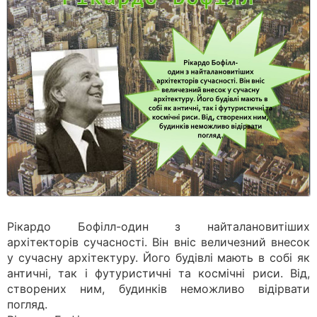
Рікардо Бофілл-один з найталановитіших
архітекторів сучасності. Він вніс величезний внесок
у сучасну архітектуру. Його будівлі мають в собі як
античні, так і футуристичні та космічні риси. Від,
створених ним, будинків неможливо відірвати
погляд.