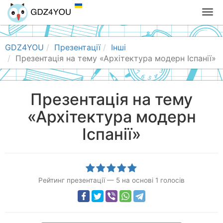
T
o
g
g
GDZ4YOU
Презентації
Інші
l
Презентація на тему «Архітектура модерн Іспанії»
e
n
a
Презентація на тему
v
«Архітектура модерн
i
g
Іспанії»
a
t
i
o
n
Рейтинг презентації
—
5
на основі
1
голосів