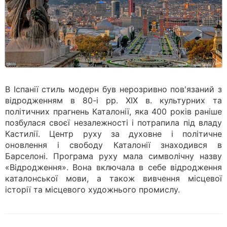
В Іспанії стиль модерн був нерозривно пов'язаний з
відродженням в 80-і рр. XIX в. культурних та
політичних прагнень Каталонії, яка 400 років раніше
позбулася своєї незалежності і потрапила під владу
Кастилії. Центр руху за духовне і політичне
оновлення і свободу Каталонії знаходився в
Барселоні. Програма руху мала символічну назву
«Відродження». Вона включала в себе відродження
каталонської мови, а також вивчення місцевої
історії та місцевого художнього промислу.