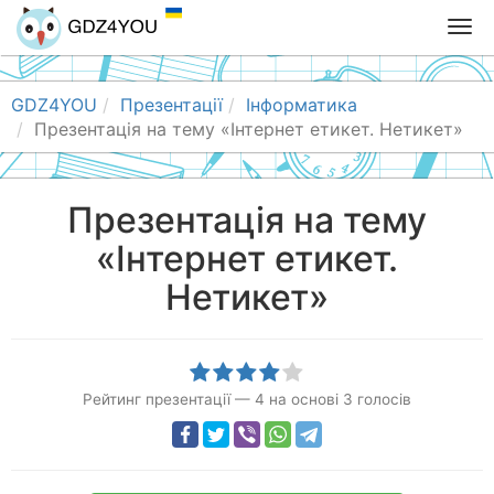
T
o
g
g
GDZ4YOU
Презентації
Інформатика
l
Презентація на тему «Інтернет етикет. Нетикет»
e
n
a
Презентація на тему
v
«Інтернет етикет.
i
g
Нетикет»
a
t
i
o
n
Рейтинг презентації
—
4
на основі
3
голосів