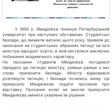
У 1890 р. Менделєєв покинув Петербурзький
університет при наступних обставинах. Студентські
безлади, що виникли весною цього року, привели до
написання на студентських зібраннях петиції на ім'я
міністра народної освіти, в якій містилися виключно
побажання академічного характеру.
На прохання студентів Менделєєв погодився
передати цю петицію міністру, узявши раніше з них
слово припинити безлади. Міністр відмовився
розглянути петицію, і безлади почались знову. Це
примусило Менделєєва подати прохання про
відставку. Прохання колег не змогли примусити
Менделєєва змінити ухвалене їм рішення.