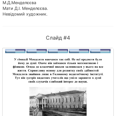
М.Д.Менделєєва
Мати Д.І. Менделєєва.
Невідомий художник.
Слайд #4