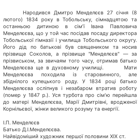
Народився Дмитро Менделєєв 27 січня (8
лютого) 1834 року в Тобольську, сімнадцятою та
останньою дитиною в сім'ї Івана Павловича
Менделєєва, що у той час посідав посаду директора
Тобольської гімназії і училища Тобольського округу.
Його дід по батькові був священиком та носив
прізвище Соколов, а прізвище "Менделєєв" — за
прізвиськом, за звичаям того часу, отримав батько
Менделєєва ще в духовному училищі. Мати
Менделєєва походила із старовинного, але
збіднілого купецького роду. У 1834 році батько
Менделєєва осліпнув і незабаром втратив роботу
(помер у 1847 р.). Уся турбота про сім'ю перейшла
до матері Менделєєва, Марії Дмитрівні, вродженої
Корнільєвої, жінки великого розуму та енергії.
І.П. Менделєєв
Батько Д.І.Менделєєва.
Найвідоміший художник першої половини ХIХ ст.