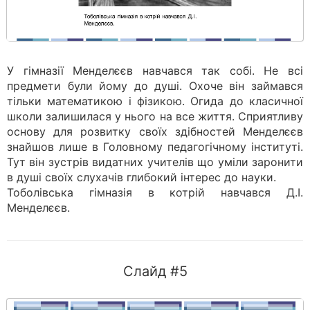
У гімназії Менделєєв навчався так собі. Не всі
предмети були йому до душі. Охоче він займався
тільки математикою і фізикою. Огида до класичної
школи залишилася у нього на все життя. Сприятливу
основу для розвитку своїх здібностей Менделєєв
знайшов лише в Головному педагогічному інституті.
Тут він зустрів видатних учителів що уміли заронити
в душі своїх слухачів глибокий інтерес до науки.
Тоболівська гімназія в котрій навчався Д.І.
Менделєєв.
Слайд #5