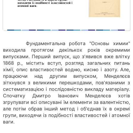
Фундаментальна робота "Основы химии"
виходила протягом декількох років окремими
випусками. Перший випуск, що з'явився вже влітку
1868 р., містить вступ, розгляд загальних питань
хімії, опис властивостей водню, кисню і азоту. Але,
працюючи над другим випуском, Менделєєв
зіткнувся з великими перешкодами, пов'язаними з
систематизацією і послідовністю викладу матеріалу.
Спочатку Дмитро Іванович Менделєєв хотів
згрупувати всі описувані їм елементи за валентністю,
але потім обрав інший метод і об'єднав їх в окремі
групи, виходячи із подібності властивостей і атомної
ваги.