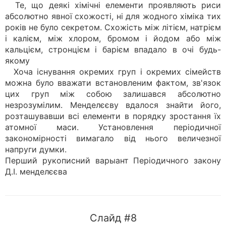
Те, що деякі хімічні елементи проявляють риси
абсолютно явної схожості, ні для жодного хіміка тих
років не було секретом. Схожість між літієм, натрієм
і калієм, між хлором, бромом і йодом або між
кальцієм, стронцієм і барієм впадало в очі будь-
якому
Хоча існування окремих груп і окремих сімейств
можна було вважати встановленим фактом, зв'язок
цих груп між собою залишався абсолютно
незрозумілим. Менделєєву вдалося знайти його,
розташувавши всі елементи в порядку зростання їх
атомної маси. Установлення періодичної
закономірності вимагало від нього величезної
напруги думки.
Перший рукописний варыант Періодичного закону
Д.І. менделєєва
Слайд #8