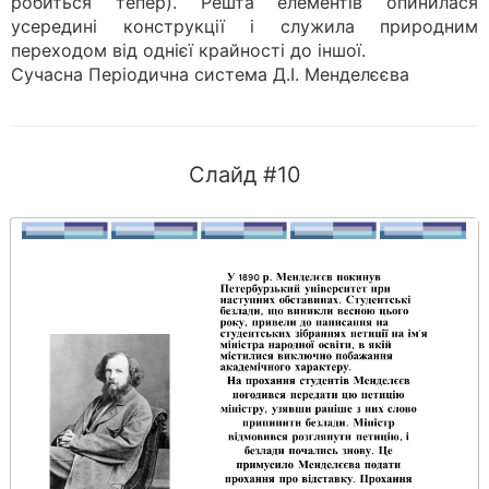
робиться тепер). Решта елементів опинилася
усередині конструкції і служила природним
переходом від однієї крайності до іншої.
Сучасна Періодична система Д.І. Менделєєва
Слайд #10