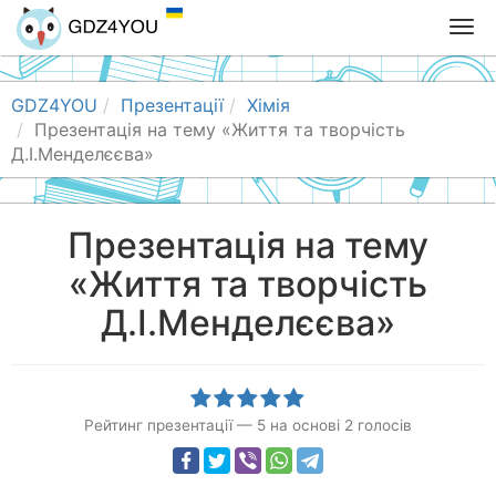
T
o
g
g
GDZ4YOU
Презентації
Хімія
l
Презентація на тему «Життя та творчість
e
Д.І.Менделєєва»
n
a
v
Презентація на тему
i
«Життя та творчість
g
a
Д.І.Менделєєва»
t
i
o
n
Рейтинг презентації
—
5
на основі
2
голосів