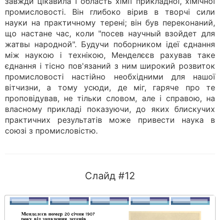
завжди цікавила і область хімії прикладної, хімічної
промисловості. Він глибоко вірив в творчі сили
науки на практичному терені; він був переконаний,
що настане час, коли "посев научный взойдет для
жатвы народной". Будучи поборником ідеї єднання
між наукою і технікою, Менделєєв рахував таке
єднання і тісно пов'язаний з ним широкий розвиток
промисловості настійно необхідними для нашої
вітчизни, а тому усюди, де міг, гаряче про те
проповідував, не тільки словом, але і справою, на
власному прикладі показуючи, до яких блискучих
практичних результатів може привести наука в
союзі з промисловістю.
Слайд #12