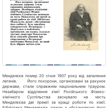
Менделєєв помер 20 січня 1907 року від запалення
легенів. Його похорони, організовані за рахунок
держави, стали справжнім національним трауром.
Незабаром відділення хімії Російського Фізико-
хімічного Суспільства заснувало на честь
Менделєєва дві премії за кращі роботи по хімії.
Бібліотека Менделєєва, разом з обстановкою його