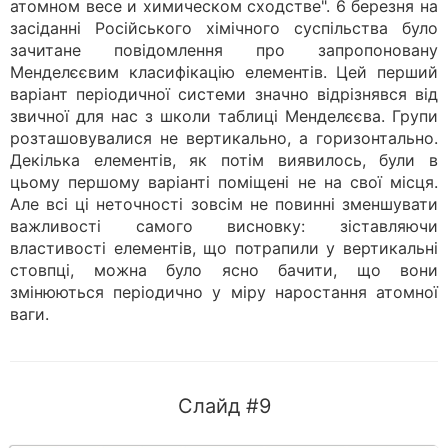
атомном весе и химическом сходстве". 6 березня на
засіданні Російського хімічного суспільства було
зачитане повідомлення про запропоновану
Менделєєвим класифікацію елементів. Цей перший
варіант періодичної системи значно відрізнявся від
звичної для нас з школи таблиці Менделєєва. Групи
розташовувалися не вертикально, а горизонтально.
Декілька елементів, як потім виявилось, були в
цьому першому варіанті поміщені не на свої місця.
Але всі ці неточності зовсім не повинні зменшувати
важливості самого висновку: зіставляючи
властивості елементів, що потрапили у вертикальні
стовпці, можна було ясно бачити, що вони
змінюються періодично у міру наростання атомної
ваги.
Слайд #9