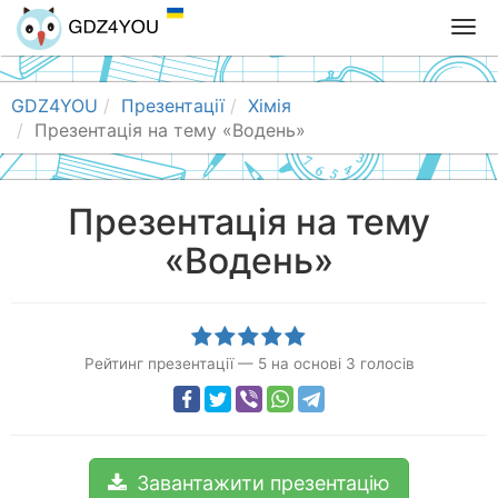
T
o
g
g
GDZ4YOU
Презентації
Хімія
l
Презентація на тему «Водень»
e
n
a
Презентація на тему
v
«Водень»
i
g
a
t
i
Рейтинг презентації
—
5
на основі
3
голосів
o
n
Завантажити презентацію