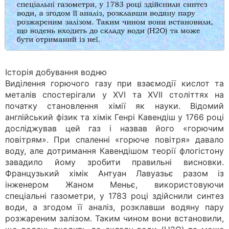
Історія добування водню
Виділення горючого газу при взаємодії кислот та
металів спостерігали у XVI та XVII століттях на
початку становлення хімії як науки. Відомий
англійський фізик та хімік Генрі Кавендіш у 1766 році
досліджував цей газ і назвав його «горючим
повітрям». При спаленні «горюче повітря» давало
воду, але дотримання Кавендішом теорії флогістону
завадило йому зробити правильні висновки.
Французький хімік Антуан Лавуазьє разом із
інженером Жаном Меньє, використовуючи
спеціальні газометри, у 1783 році здійснили синтез
води, а згодом її аналіз, розклавши водяну пару
розжареним залізом. Таким чином вони встановили,