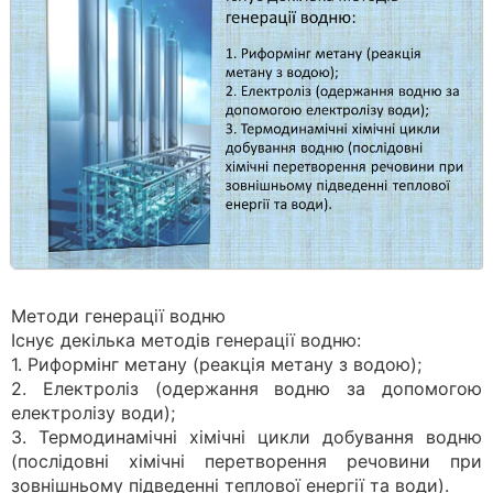
Методи генерації водню
Існує декілька методів генерації водню:
1. Риформінг метану (реакція метану з водою);
2. Електроліз (одержання водню за допомогою
електролізу води);
3. Термодинамічні хімічні цикли добування водню
(послідовні хімічні перетворення речовини при
зовнішньому підведенні теплової енергії та води).