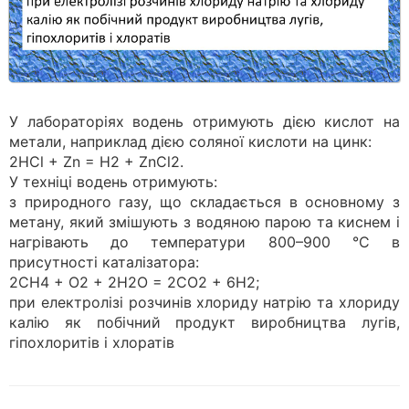
У лабораторіях водень отримують дією кислот на
метали, наприклад дією соляної кислоти на цинк:
2HCl + Zn = H2 + ZnCl2.
У техніці водень отримують:
з природного газу, що складається в основному з
метану, який змішують з водяною парою та киснем і
нагрівають до температури 800–900 °C в
присутності каталізатора:
2СН4 + О2 + 2Н2О = 2СО2 + 6Н2;
при електролізі розчинів хлориду натрію та хлориду
калію як побічний продукт виробництва лугів,
гіпохлоритів і хлоратів