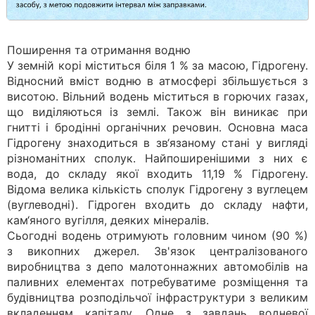
Поширення та отримання водню
У земній корі міститься біля 1 % за масою, Гідрогену.
Відносний вміст водню в атмосфері збільшується з
висотою. Вільний водень міститься в горючих газах,
що виділяються із землі. Також він виникає при
гнитті і бродінні органічних речовин. Основна маса
Гідрогену знаходиться в зв‘язаному стані у вигляді
різноманітних сполук. Найпоширенішими з них є
вода, до складу якої входить 11,19 % Гідрогену.
Відома велика кількість сполук Гідрогену з вуглецем
(вуглеводні). Гідроген входить до складу нафти,
кам‘яного вугілля, деяких мінералів.
Сьогодні водень отримують головним чином (90 %)
з викопних джерел. Зв'язок централізованого
виробництва з депо малотоннажних автомобілів на
паливних елементах потребуватиме розміщення та
будівництва розподільчої інфраструктури з великим
вкладенням капіталу. Одне з завдань водневої