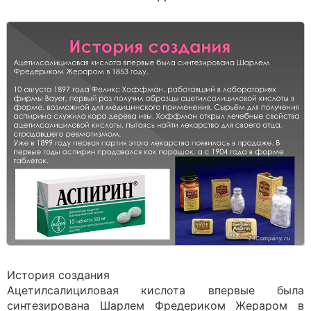
История создания
Ацетилсалициловая кислота впервые была
синтезирована Шарлем Фредериком Жераром в