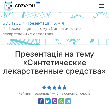
T
o
g
g
GDZ4YOU
Презентації
Хімія
l
Презентація на тему «Синтетические
e
лекарственные средства»
n
a
v
Презентація на тему
i
«Синтетические
g
a
лекарственные средства»
t
i
o
n
Рейтинг презентації
—
5
на основі
2
голосів