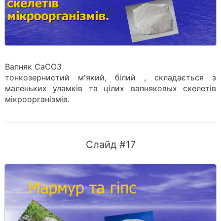
Вапняк CaCO3
тонкозернистий м'який, білий , складається з
маленьких уламків та цілих вапняковых скелетів
мікроорганізмів.
Слайд #17