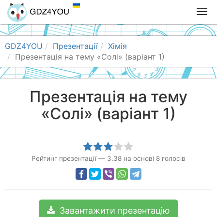
T
o
g
g
GDZ4YOU
Презентації
Хімія
l
Презентація на тему «Солі» (варіант 1)
e
n
a
Презентація на тему
v
«Солі» (варіант 1)
i
g
a
t
i
Рейтинг презентації
—
3.38
на основі
8
голосів
o
n
Завантажити презентацію