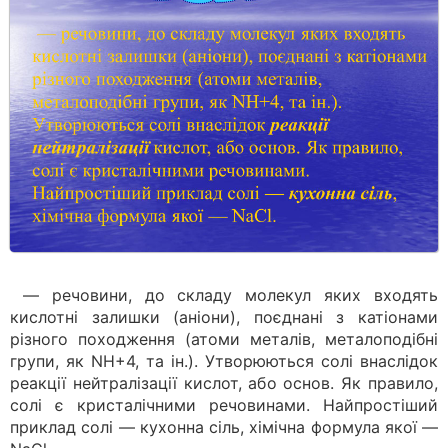
— речовини, до складу молекул яких входять
кислотні залишки (аніони), поєднані з катіонами
різного походження (атоми металів, металоподібні
групи, як NH+4, та ін.). Утворюються солі внаслідок
реакції нейтралізації кислот, або основ. Як правило,
солі є кристалічними речовинами. Найпростіший
приклад солі — кухонна сіль, хімічна формула якої —