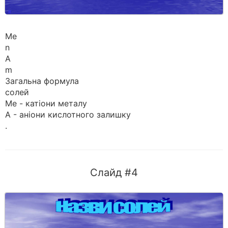
Me
n
A
m
Загальна формула
солей
Me - катіони металу
А - аніони кислотного залишку
.
Слайд #4