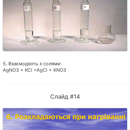
5. Взаємодіють з солями:
AgNO3 + KCl =AgCl + KNO3
Слайд #14