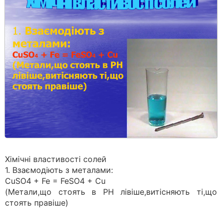
Хімічні властивості солей
1. Взаємодіють з металами:
CuSO4 + Fe = FeSO4 + Cu
(Метали,що стоять в РН лівіше,витісняють ті,що
стоять правіше)