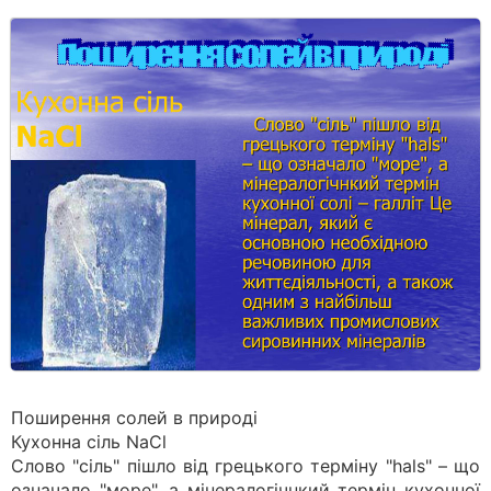
Поширення солей в природі
Кухонна сіль NaCl
Слово "сіль" пішло від грецького терміну "hals" – що
означало "море", а мінералогічнкий термін кухонної