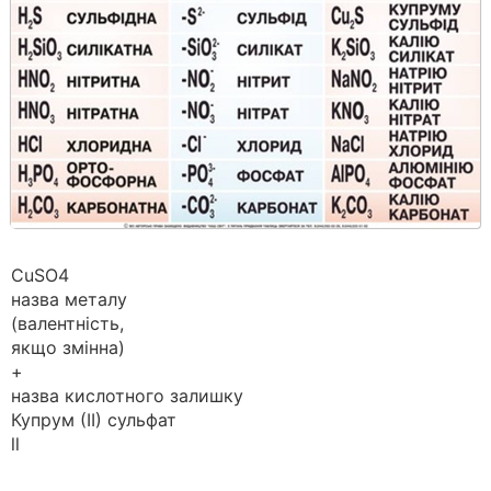
CuSO4
назва металу
(валентність,
якщо змінна)
+
назва кислотного залишку
Купрум (ІІ) сульфат
ll