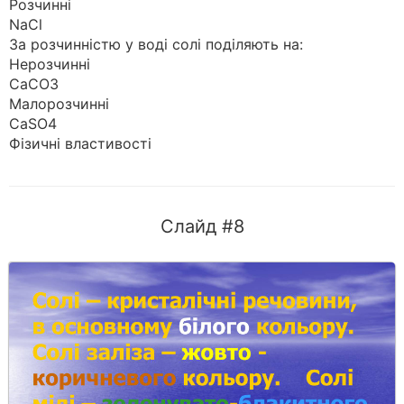
Розчинні
NaCl
За розчинністю у воді солі поділяють на:
Нерозчинні
CaCO3
Малорозчинні
CaSO4
Фізичні властивості
Слайд #8