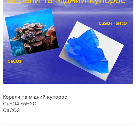
Корали та мідний купорос
CuSO4 *5H2O
СаСО3