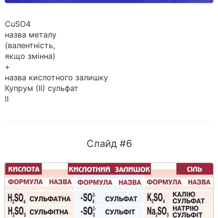
CuSO4
назва металу
(валентність,
якщо змінна)
+
назва кислотного залишку
Купрум (ІІ) сульфат
ll
Слайд #6