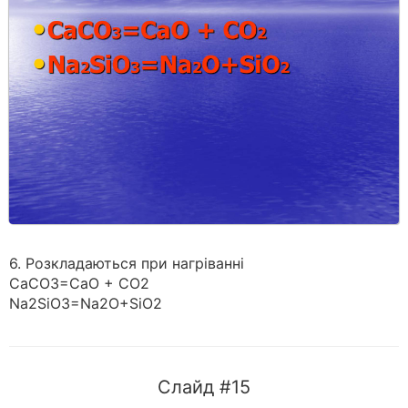
6. Розкладаються при нагріванні
CaCO3=CaO + CO2
Na2SiO3=Na2O+SiO2
Слайд #15