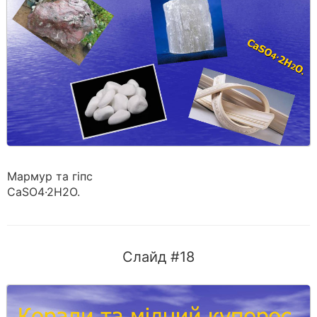
Мармур та гіпс
CaSO4·2H2O.
Слайд #18