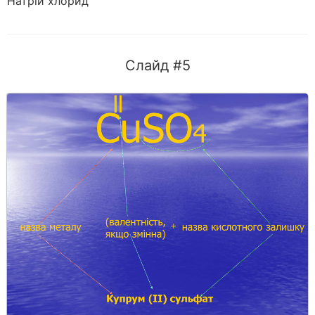
Натрій хлорид
Слайд #5