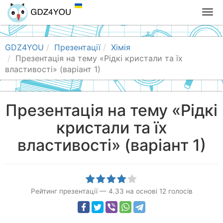
T
o
g
g
GDZ4YOU
Презентації
Хімія
l
Презентація на тему «Рідкі кристали та їх
e
властивості» (варіант 1)
n
a
v
Презентація на тему «Рідкі
i
кристали та їх
g
a
властивості» (варіант 1)
t
i
o
n
Рейтинг презентації
—
4.33
на основі
12
голосів