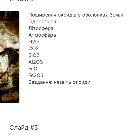
Поширення оксидів у оболонках Землі
Гідросфера
Літосфера
Атмосфера
Н2О
СО2
SіO2
Al2O3
FeO
Fe2O3
Завдання: назвіть оксиди
Слайд #5