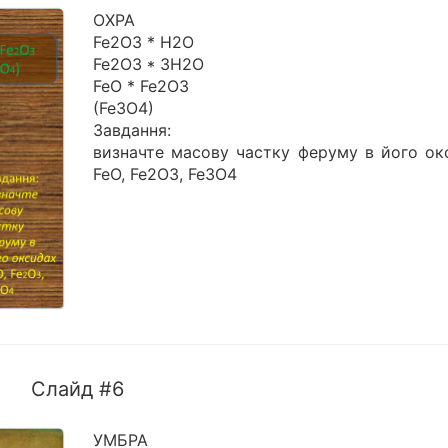
ОХРА
Fe2O3 * H2O
Fe2O3 * 3H2O
FeO * Fe2O3
(Fe3O4)
Завдання:
визначте масову частку феруму в його ок
FeO, Fe2O3, Fe3O4
Слайд #6
УМБРА