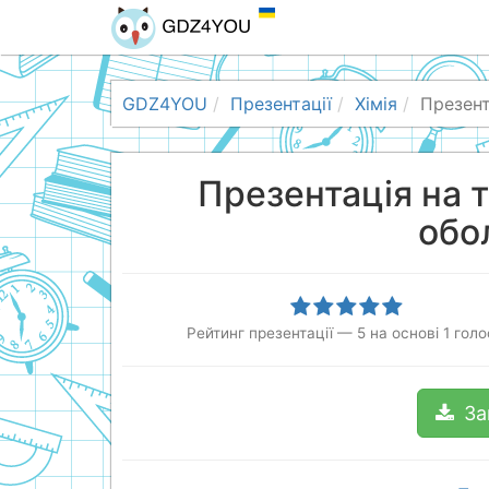
GDZ4YOU
Презентації
Хімія
Презент
Презентація на 
обо
Рейтинг презентації
—
5
на основі
1
голо
За