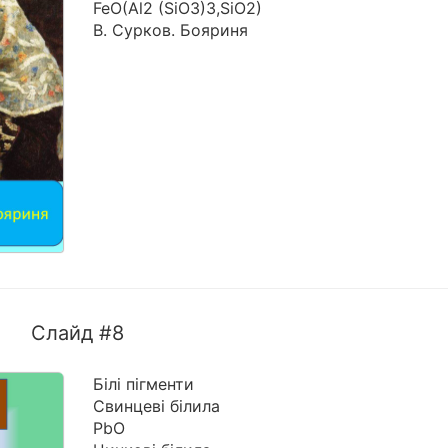
FeO(Al2 (SiO3)3,SiO2)
В. Сурков. Бояриня
Слайд #8
Білі пігменти
Свинцеві білила
PbO