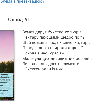
блема з презентацією?
Слайд #1
Земля дарує буйство кольорів,
Нектару пахощами щедро поїть,
Щоб кожен з нас, як свічечка, горів
Перед іконою природи дорогої…
Основа вічної краси –
Молекули цих дивовижних речовин
Лиш два складають елементи,
І Оксиген один із них…