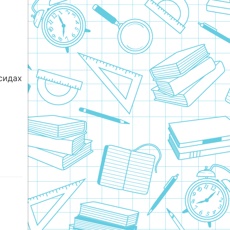
сидах