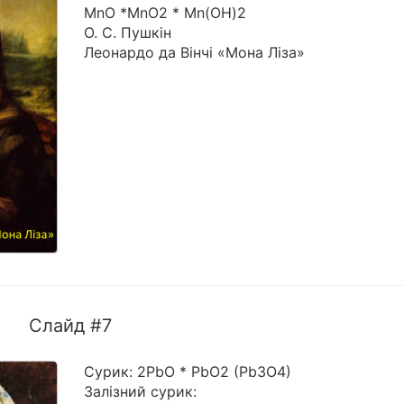
MnO *MnO2 * Mn(OH)2
О. С. Пушкін
Леонардо да Вінчі «Мона Ліза»
Слайд #7
Сурик: 2PbO * PbO2 (Pb3O4)
Залізний сурик: