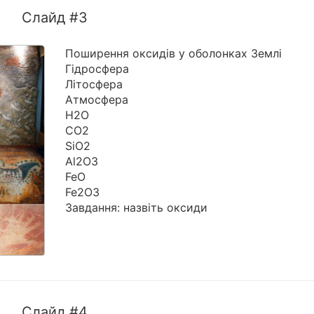
Слайд #3
Поширення оксидів у оболонках Землі
Гідросфера
Літосфера
Атмосфера
Н2О
СО2
SіO2
Al2O3
FeO
Fe2O3
Завдання: назвіть оксиди
Слайд #4