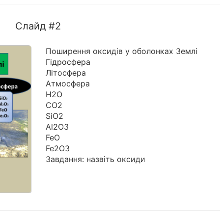
Слайд #2
Поширення оксидів у оболонках Землі
Гідросфера
Літосфера
Атмосфера
Н2О
СО2
SіO2
Al2O3
FeO
Fe2O3
Завдання: назвіть оксиди