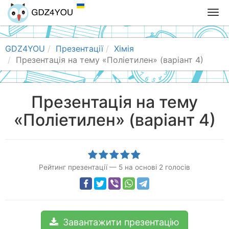
T
o
g
g
GDZ4YOU
Презентації
Хімія
l
Презентація на тему «Поліетилен» (варіант 4)
e
n
a
Презентація на тему
v
«Поліетилен» (варіант 4)
i
g
a
t
i
Рейтинг презентації
—
5
на основі
2
голосів
o
n
Завантажити презентацію