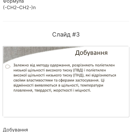
Формула
(-СН2–СН2-)n
Слайд #3
Добування