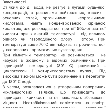
Властивості
Стійкий до дії води, не реагує з лугами будь-якої
концентрації, з розчинами нейтральних, кислих і
основних солей, органічними і неорганічними
кислотами, навіть концентрованою сірчаною
кислотою, але розкладається при дії 50%-ої азотної
кислоти при кімнатній температурі і під впливом
рідкого чи газоподібного хлору і фтору. При
температурі вище 70°C він набухає та розчиняється
у хлорованих і ароматичних вуглеводнях.
При кімнатній температурі не розчиняється і не
набухає в жодному з відомих розчинників. При
підвищеній температурі (80° C) розчинний в
циклогексані і чотирихлористому вуглеці. Під
високим тиском може бути розчинений в перегрітій
до 180° C воді.
З часом, розкладається з утворенням поперечних
міжланцюгових зв'язків, що призводить до
підвищення крихкості на тлі невеликого збільшення
міцності. Нестабілізований поліетилен на повітрі
піддається термоокислювальній деструкції