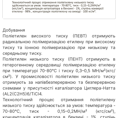
Добування
Поліетилен високого тиску (ПЕВТ) отримують
радикальною полімеризацією етилену при високому
тиску та іонною полімеризацією при низькому та
середньому тиску.
Поліетилен низького тиску (ПЕНТ) отримують в
гетерогенному середовищі полімеризацією етилену
при температурі 70-80°C і тиску 0,3–0,5 МН/м²(кгс/
см²). У промисловості поліетилен низького тиску
отримують за напівбезперервною та безперервною
схемами у присутності каталізатора Циглера-Натта
(AL2(C2H5)6/TiCl4.
Технологічний процес отримання поліетилену
низького тиску здійснюється за умов: температура -
70-80°C, тиск - 0,15–0,2МН/м² (кгс/см²),
концентрація каталізатора в бензині - 1%, ступінь