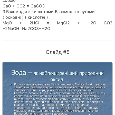
собою
CaO + CO2 = CaCO3
3.Взяємодія з кислотами Взаємодія з лугами
( основні ) ( кислотні )
MgO + 2HCl = MgCl2 + H2O CO2
+2NaOH=Na2CO3+H2O
Слайд #5