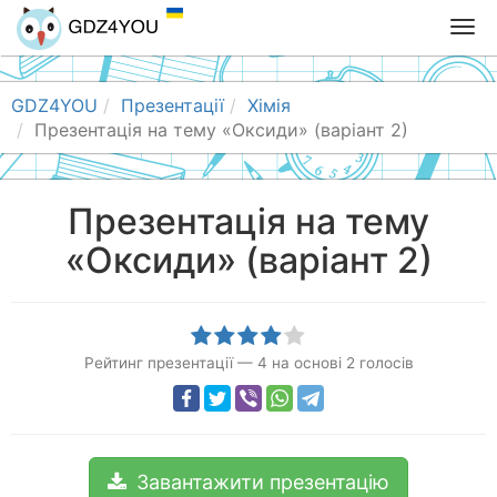
T
o
g
g
GDZ4YOU
Презентації
Хімія
l
Презентація на тему «Оксиди» (варіант 2)
e
n
a
Презентація на тему
v
«Оксиди» (варіант 2)
i
g
a
t
i
Рейтинг презентації
—
4
на основі
2
голосів
o
n
Завантажити презентацію