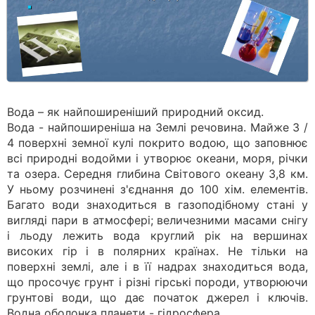
Вода – як найпоширеніший природний оксид.
Вода - найпоширеніша на Землі речовина. Майже 3 /
4 поверхні земної кулі покрито водою, що заповнює
всі природні водойми і утворює океани, моря, річки
та озера. Середня глибина Світового океану 3,8 км.
У ньому розчинені з'єднання до 100 хім. елементів.
Багато води знаходиться в газоподібному стані у
вигляді пари в атмосфері; величезними масами снігу
і льоду лежить вода круглий рік на вершинах
високих гір і в полярних країнах. Не тільки на
поверхні землі, але і в її надрах знаходиться вода,
що просочує грунт і різні гірські породи, утворюючи
грунтові води, що дає початок джерел і ключів.
Водна оболонка планети - гідросфера.