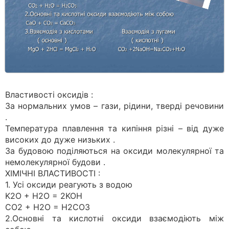
Властивості оксидів :
За нормальних умов – гази, рідини, тверді речовини
.
Температура плавлення та кипіння різні – від дуже
високих до дуже низьких .
За будовою поділяються на оксиди молекулярної та
немолекулярної будови .
ХІМІЧНІ ВЛАСТИВОСТІ :
1. Усі оксиди реагують з водою
K2O + H2O = 2KOH
CO2 + H2O = H2CO3
2.Основні та кислотні оксиди взаємодіють між