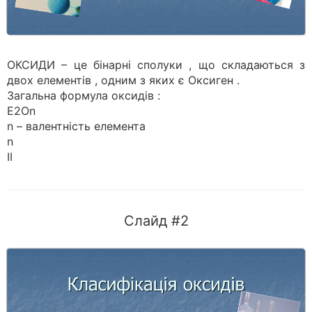
ОКСИДИ – це бінарні сполуки , що складаються з
двох елементів , одним з яких є Оксиген .
Загальна формула оксидів :
E2On
n – валентність елемента
n
II
Слайд #2