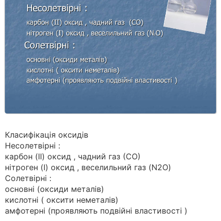
Класифікація оксидів
Несолетвірні :
карбон (II) оксид , чадний газ (СО)
нітроген (I) оксид , веселильний газ (N2O)
Солетвірні :
основні (оксиди металів)
кислотні ( оксити неметалів)
амфотерні (проявляють подвійні властивості )