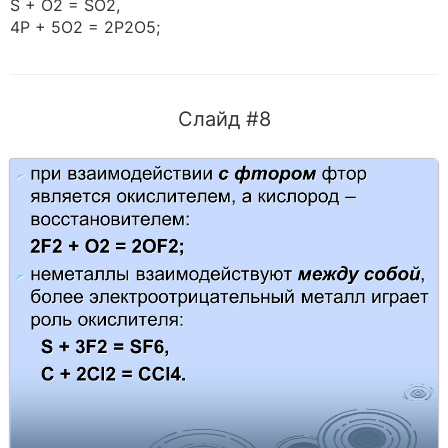
S + O2 = SO2,
4P + 5O2 = 2P2O5;
Слайд #8