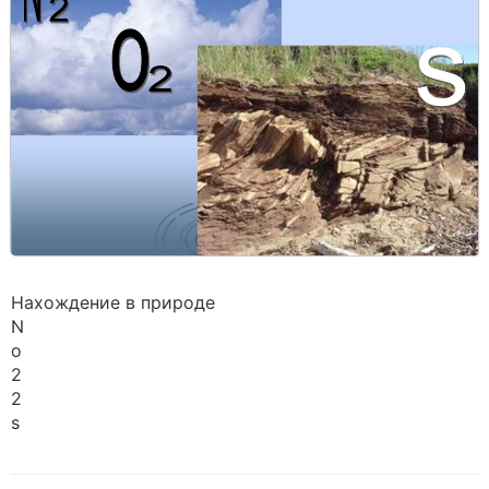
Нахождение в природе
N
o
2
2
s