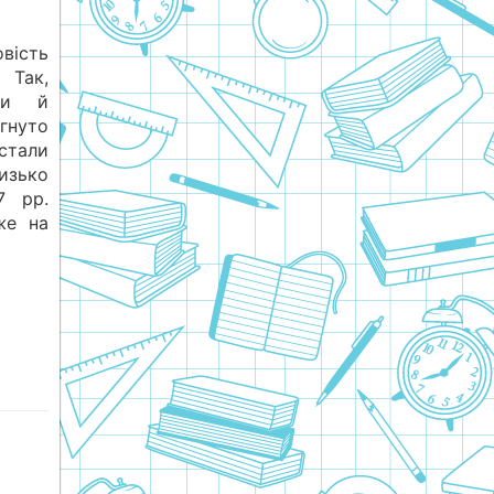
вість
 Так,
фти й
ягнуто
стали
лизько
7 рр.
же на