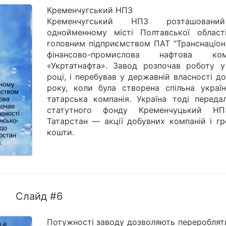
Кременчугський НПЗ
Кременчугський НПЗ розташован
однойменному місті Полтавської област
головним підприємством ПАТ "Транснаціон
фінансово-промислова нафтова ком
«Укртатнафта». Завод розпочав роботу у
році, і перебував у державній власності д
року, коли була створена спільна україн
татарська компанія. Україна тоді переда
статутного фонду Кременчуцький Н
Татарстан — акції добувних компаній і гр
кошти.
Слайд #6
Потужності заводу дозволяють переробляти