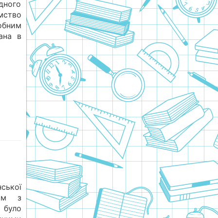
дного
мство
обним
ана в
ської
шим з
 було