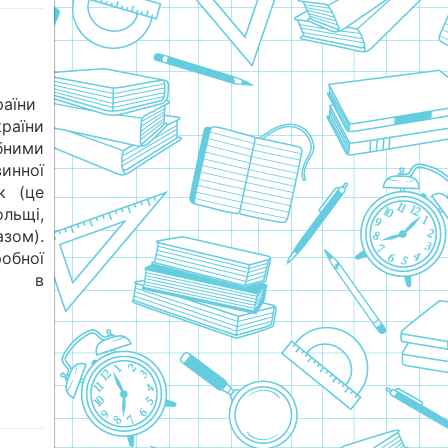
раїни
раїни
бними
инної
к (це
льщі,
зом).
обної
ні в