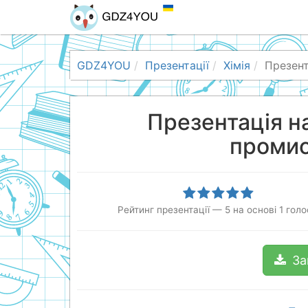
GDZ4YOU
Презентації
Хімія
Презент
Презентація н
промис
Рейтинг презентації
—
5
на основі
1
голо
За