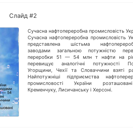
Слайд #2
Сучасна нафтопереробна промисловість Ук
Сучасна нафтопереробна промисловість Ук
представлена шістьма нафтопереро
заводами загальною потужністю перв
переробки 51 — 54 млн т нафти на рі
перевищує аналогічні потужності По
Угорщини, Чехії та Словаччини взяті ра
Найпотужніші підприємства нафтоперер
промисловості України розташова
Кременчуку, Лисичанську і Херсоні.