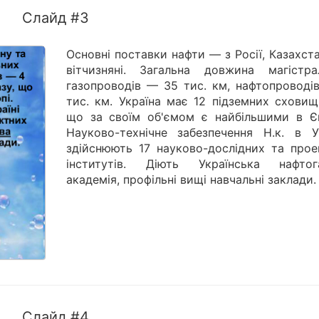
Слайд #3
Основні поставки нафти — з Росії, Казахст
вітчизняні. Загальна довжина магістра
газопроводів — 35 тис. км, нафтопроводі
тис. км. Україна має 12 підземних сховищ
що за своїм об'ємом є найбільшими в Єв
Науково-технічне забезпечення Н.к. в Ук
здійснюють 17 науково-дослідних та прое
інститутів. Діють Українська нафтог
академія, профільні вищі навчальні заклади.
Слайд #4