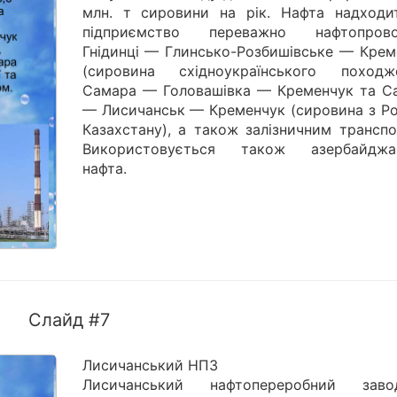
млн. т сировини на рік. Нафта надходи
підприємство переважно нафтопров
Гнідинці — Глинсько-Розбишівське — Крем
(сировина східноукраїнського походже
Самара — Головашівка — Кременчук та С
— Лисичанськ — Кременчук (сировина з Рос
Казахстану), а також залізничним транспо
Використовується також азербайджа
нафта.
Слайд #7
Лисичанський НПЗ
Лисичанський нафтопереробний зав