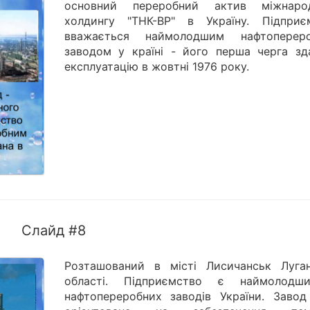
основний переробний актив міжнаро
холдингу "ТНК-ВР" в Україну. Підприє
вважається наймолодшим нафтоперер
заводом у країні - його перша черга зд
експлуатацію в жовтні 1976 року.
Слайд #8
Розташований в місті Лисичанськ Луган
області. Підприємство є наймолод
нафтопереробних заводів України. Завод