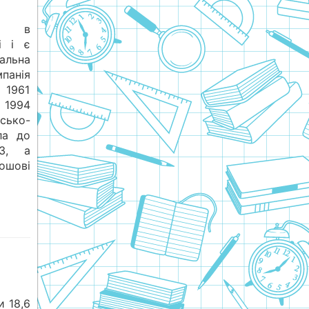
ий в
і і є
альна
панія
 1961
о 1994
сько-
ла до
ПЗ, а
ошові
 18,6