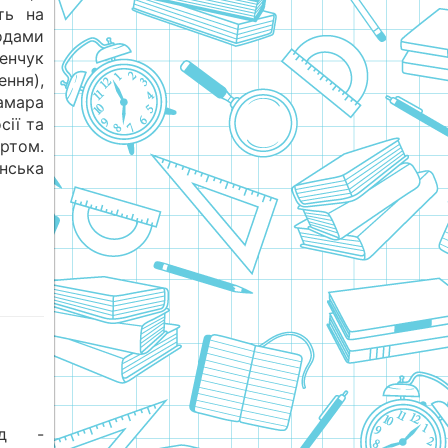
ть на
одами
енчук
ння),
амара
ії та
ртом.
нська
од -