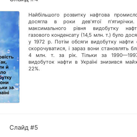
Найбільшого розвитку нафтова промисло
досягла в роки дев'ятої п'ятирічки.
максимального рівня видобутку на
газового конденсату (14,5 млн. т.) було дос
у 1972 р. Потім обсяги видобутку нафти 
скорочуватися, і зараз вони становлять б
4 млн. т. за рік. Тільки за 1990—199
видобуток нафти в Україні знизився май
22%.
Слайд #5