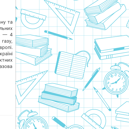
ану та
льних
в — 4
 газу,
ропі.
раїні
ктних
азова