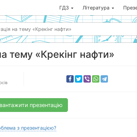
ГДЗ
Література
Презе
ація на тему «Крекінг нафти»
на тему «Крекінг нафти»
осів
вантажити презентацію
блема з презентацією?