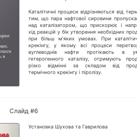
Каталітичні процеси відрізняються від тер
тим, що пара нафтової сировини пропуска
над каталізатором, що прискорює і напр
хід реакцій у бік утворення необхідних про
при більш м'яких умовах. При каталіти
крекінгу, у якому всі процеси перетво
вуглеводнів нафти протікають в у
гетерогенного каталізу, отримують прод
різко відмінні за складом від прод
термічного крекінгу і піролізу.
Слайд #6
Установка Шухова та Гаврилова