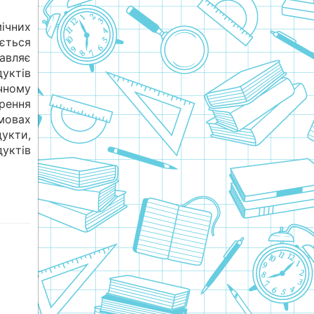
мічних
ється
авляє
дуктів
чному
рення
мовах
укти,
уктів