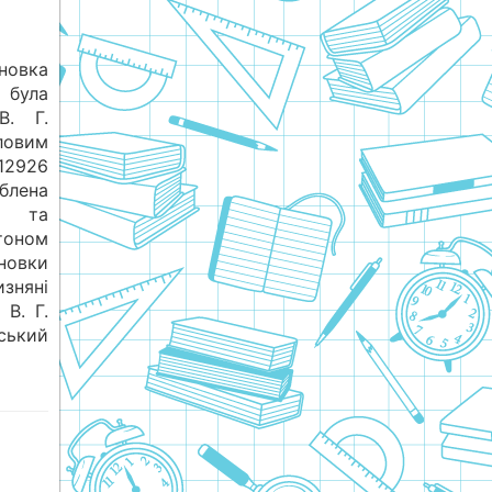
овка
 була
В. Г.
ловим
 12926
блена
ві та
ртоном
новки
зняні
 В. Г.
ський