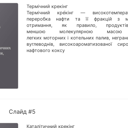
Термічний крекінг
Термічний кре́кінг — високотемпера
переробка нафти та її фракцій з 
отримання, як правило, продукт
меншою молекулярною масо
легких моторних і котельних палив, негра
вуглеводнів, високоароматизованої сиро
нафтового коксу
Слайд #5
Каталітичний крекінг