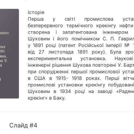
Історія
Перша у світі промислова устан
безперервного термічного крекінгу нафти
створена і запатентована інженером 
Шуховим і його помічником С. П. Гаври
у 1891 році (патент Російської імперії №
від 27 листопада 1891 року). Була зро
експериментальна установка. Науко
інженерні рішення Шухова повторені У. Ба
при спорудженні першої промислової уста
в США в 1915- 1918 роках. Перші вітчи
промислові установки крекінгу побудовані
Шуховим в 1934 році на заводі «Радян
крекінг» в Баку.
Слайд #4