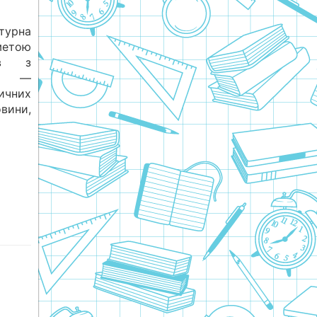
турна
метою
ів з
ю —
ничних
вини,