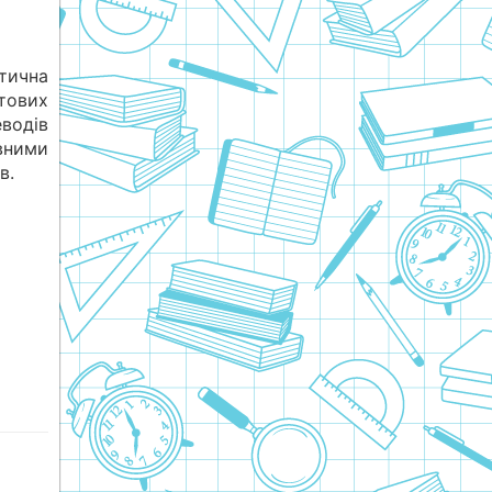
тична
тових
водів
ними
в.