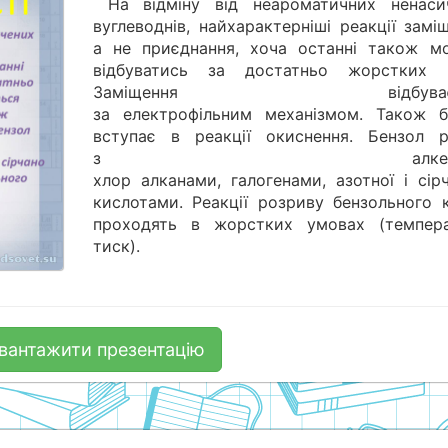
На відміну від неароматичних ненаси
вуглеводнів, найхарактерніші реакції замі
а не приєднання, хоча останні також м
відбуватись за достатньо жорстких 
Заміщення відбуваєт
за електрофільним механізмом. Також б
вступає в реакції окиснення. Бензол р
з алкенам
хлор алканами, галогенами, азотної і сір
кислотами. Реакції розриву бензольного к
проходять в жорстких умовах (темпера
тиск).
вантажити презентацію