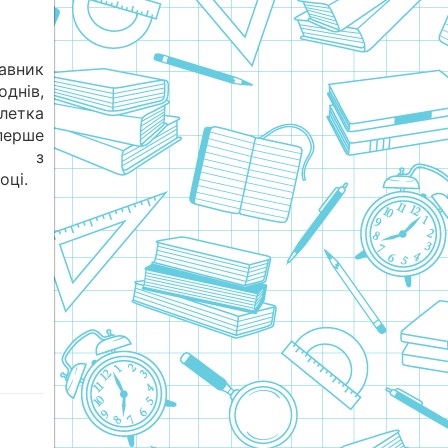
авник
днів,
летка
ерше
єм з
оці.