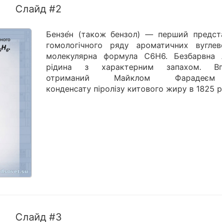
Слайд #2
Бензе́н (також бензол) — перший предст
гомологічного ряду ароматичних вуглево
молекулярна формула C6H6. Безбарвна 
рідина з характерним запахом. Вп
отриманий Майклом Фараде
конденсату піролізу китового жиру в 1825 р
Слайд #3