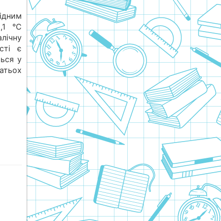
ідним
,1 °C
алічну
сті є
ься у
атьох