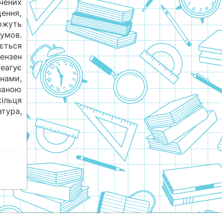
чених
щення,
ожуть
умов.
ься
ензен
еагує
и,
чаною
ільця
тура,