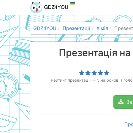
GDZ4YOU
Презентації
Хімія
Презент
Презентація на 
Рейтинг презентації
—
5
на основі
1
голо
За
Про