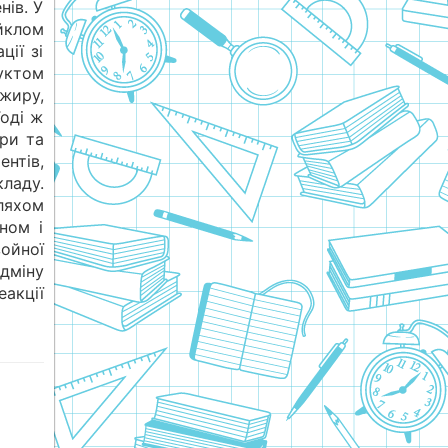
нів. У
йклом
ції зі
ктом
жиру,
Тоді ж
ари та
ентів,
ду.
ляхом
пном і
ойної
іну
еакції