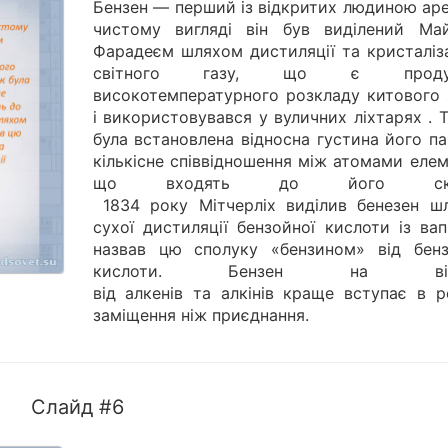
Бензен — перший із відкритих людиною аре
чистому вигляді він був виділений Ма
Фарадеєм шляхом дистиляції та кристаліза
світного газу, що є проду
високотемпературного розкладу китового 
і використовувався у вуличних ліхтарях . 
була встановлена відносна густина його п
кількісне співвідношення між атомами елем
що входять до його скла
1834 року Мітчерліх виділив бенезен ш
сухої дистиляції бензойної кислоти із ва
назвав цю сполуку «бензином» від бенз
кислоти. Бензен на відм
від алкенів та алкінів краще вступає в р
заміщення ніж приєднання.
Слайд #6