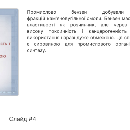
Промислово бензен добувал
фракцій кам'яновугільної смоли. Бензен має
властивості як розчинник, але через
високу токсичність і канцерогенність
використання наразі дуже обмежено. Ця сп
є сировиною для промислового органі
синтезу.
Слайд #4