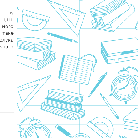
и із
 цінні
 його
 таке
олука
чного