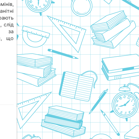
інів,
нітні
рають
, слід
за
и, що