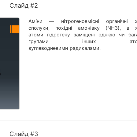
Слайд #2
Амі́ни — нітрогеновмісні органічні хі
сполуки, похідні амоніаку (NH3), в 
атоми гідрогену заміщені однією чи баг
групами інших атом
вуглеводневими радикалами.
Слайд #3