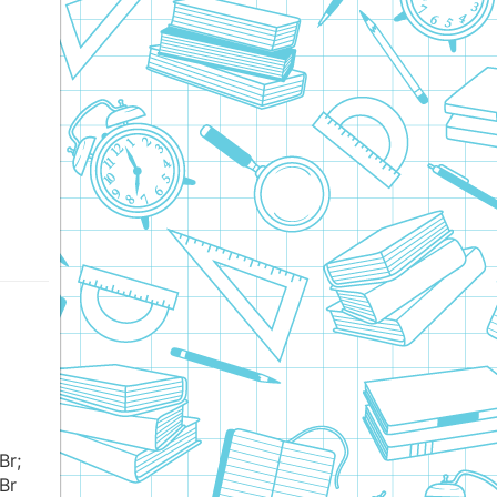
Br;
Br