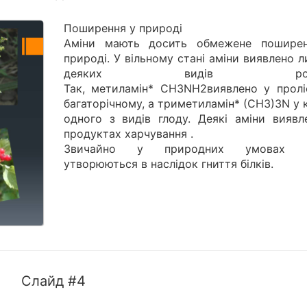
Поширення у природі
Аміни мають досить обмежене пошире
природі. У вільному стані аміни виявлено 
деяких видів росл
Так, метиламін* СН3NН2виявлено у пролі
багаторічному, а триметиламін* (СН3)3N у 
одного з видів глоду. Деякі аміни виявл
продуктах харчування .
Звичайно у природних умовах а
утворюються в наслідок гниття білків.
Слайд #4