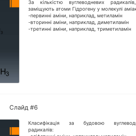
За кількістю вуглеводневих радикалі
заміщують атоми Гідрогену у молекулі аміак
-первинні аміни, наприклад, метиламін
-вторинні аміни, наприклад, диметиламін
-третинні аміни, наприклад, триметиламін
Слайд #6
Класифікація за будовою вуглевод
радикалів: