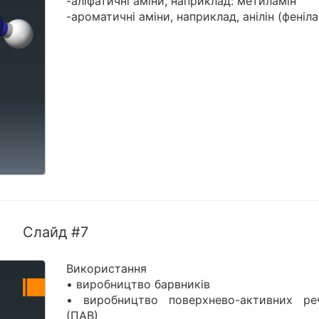
-аліфатичні аміни, наприклад: метиламін
-ароматичні аміни, наприклад, анілін (феніла
Слайд #7
Використання
• виробництво барвників
• виробництво поверхнево-активних ре
(ПАВ)