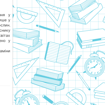
ння у
лише у
ин.
снику
квітах
ено у
міни