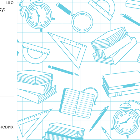
в, що
у:
невих