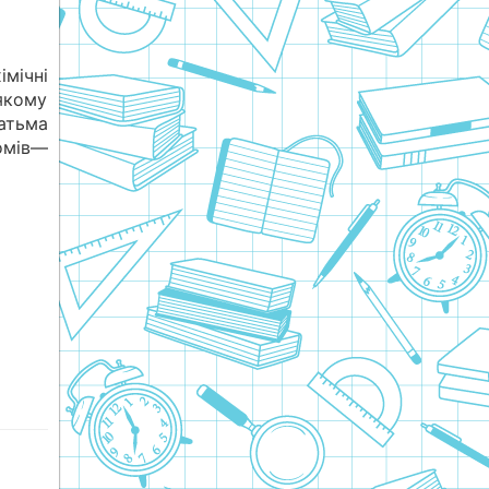
мічні
якому
атьма
ів—