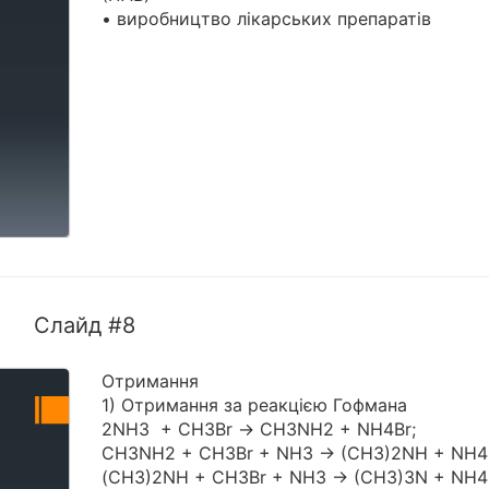
• виробництво лікарських препаратів
Слайд #8
Отримання
1) Отримання за реакцією Гофмана
2NН3 + СН3Br → СН3NН2 + NН4Br;
СН3NН2 + CН3Br + NН3 → (СН3)2NН + NН4
(СН3)2NН + CН3Br + NН3 → (СН3)3N + NН4