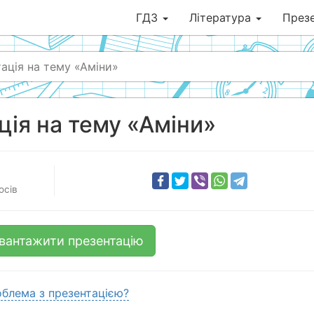
ГДЗ
Література
Презе
ація на тему «Аміни»
ція на тему «Аміни»
осів
вантажити презентацію
блема з презентацією?