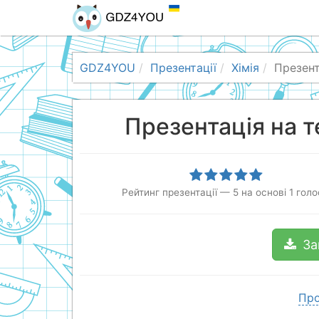
GDZ4YOU
Презентації
Хімія
Презент
Презентація на т
Рейтинг презентації
—
5
на основі
1
голо
За
Про