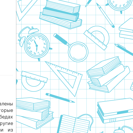
влены
торые
едах
ругие
ми из