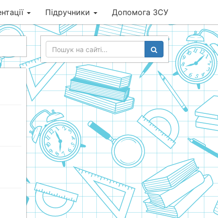
нтації
Підручники
Допомога ЗСУ