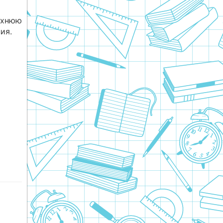
рхнюю
ия.