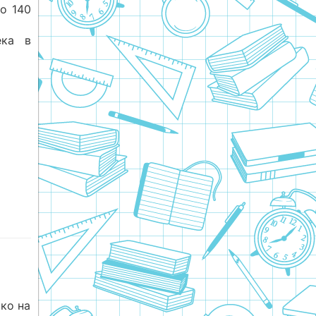
о 140
ека в
ко на