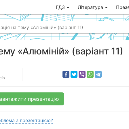
ГДЗ
Література
Презе
ація на тему «Алюміній» (варіант 11)
ему «Алюміній» (варіант 11)
сів
вантажити презентацію
блема з презентацією?