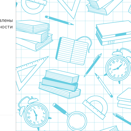
лены
ности