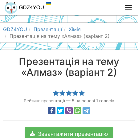
T
o
g
g
GDZ4YOU
Презентації
Хімія
l
Презентація на тему «Алмаз» (варіант 2)
e
n
a
Презентація на тему
v
«Алмаз» (варіант 2)
i
g
a
t
i
Рейтинг презентації
—
5
на основі
1
голосів
o
n
Завантажити презентацію