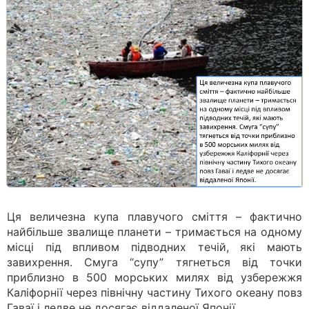
Ця величезна купа плавучого сміття – фактично
найбільше звалище планети – тримається на одному
місці під впливом підводних течій, які мають
завихрення. Смуга “супу” тягнеться від точки
приблизно в 500 морських милях від узбережжя
Каліфорнії через північну частину Тихого океану повз
Гаваї і ледве не досягає віддаленої Японії.