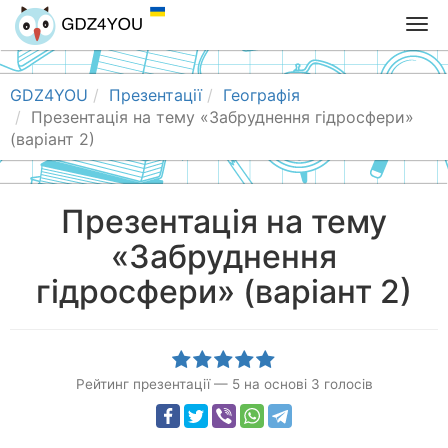
T
o
g
g
GDZ4YOU
Презентації
Географія
l
Презентація на тему «Забруднення гідросфери»
e
(варіант 2)
n
a
v
Презентація на тему
i
«Забруднення
g
a
гідросфери» (варіант 2)
t
i
o
n
Рейтинг презентації
—
5
на основі
3
голосів