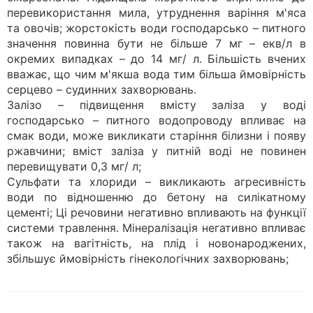
перевикористання мила, утруднення варіння м'яса
та овочів; жорстокість води господарсько – питного
значення повинна бути не більше 7 мг – екв/л в
окремих випадках – до 14 мг/ л. Більшість вчених
вважає, що чим м'якша вода тим більша ймовірність
серцево – судинних захворювань.
Залізо – підвищення вмісту заліза у воді
господарсько – питного водопроводу впливає на
смак води, може викликати старіння білизни і появу
ржавчини; вміст заліза у питній воді не повинен
перевищувати 0,3 мг/ л;
Сульфати та хлориди – викликають агресивність
води по відношенню до бетону на силікатному
цементі; Ці речовини негативно впливають на функції
системи травлення. Мінералізація негативно впливає
також на вагітність, на плід і новонароджених,
збільшує ймовірність гінекологічних захворювань;