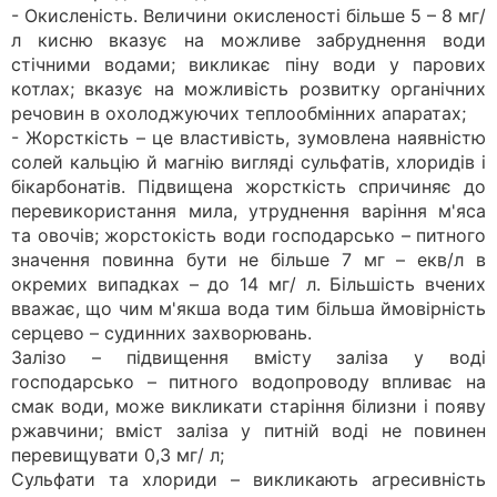
- Окисленість. Величини окисленості більше 5 – 8 мг/
л кисню вказує на можливе забруднення води
стічними водами; викликає піну води у парових
котлах; вказує на можливість розвитку органічних
речовин в охолоджуючих теплообмінних апаратах;
- Жорсткість – це властивість, зумовлена наявністю
солей кальцію й магнію вигляді сульфатів, хлоридів і
бікарбонатів. Підвищена жорсткість спричиняє до
перевикористання мила, утруднення варіння м'яса
та овочів; жорстокість води господарсько – питного
значення повинна бути не більше 7 мг – екв/л в
окремих випадках – до 14 мг/ л. Більшість вчених
вважає, що чим м'якша вода тим більша ймовірність
серцево – судинних захворювань.
Залізо – підвищення вмісту заліза у воді
господарсько – питного водопроводу впливає на
смак води, може викликати старіння білизни і появу
ржавчини; вміст заліза у питній воді не повинен
перевищувати 0,3 мг/ л;
Сульфати та хлориди – викликають агресивність