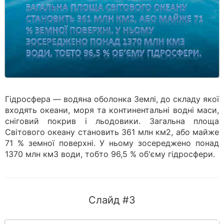
Гідросфера — водяна оболонка Землі, до складу якої
входять океани, моря та континентальні водні маси,
сніговий покрив і льодовики. Загальна площа
Світового океану становить 361 млн км2, або майже
71 % земної поверхні. У ньому зосереджено понад
1370 млн км3 води, тобто 96,5 % об'є­му гідросфери.
Слайд #3