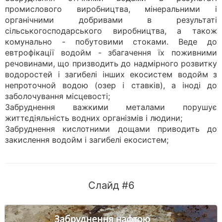
промислового виробництва, мінеральними і
органічними добривами в результаті
сільськогосподарського виробництва, а також
комунально - побутовими стоками. Веде до
евтрофікації водойм - збагачення їх поживними
речовинами, що призводить до надмірного розвитку
водоростей і загибелі інших екосистем водойм з
непроточной водою (озер і ставків), а іноді до
заболочування місцевості;
Забруднення важкими металами порушує
життєдіяльність водних організмів і людини;
Забруднення кислотними дощами приводить до
закислення водойм і загибелі екосистем;
Слайд #6