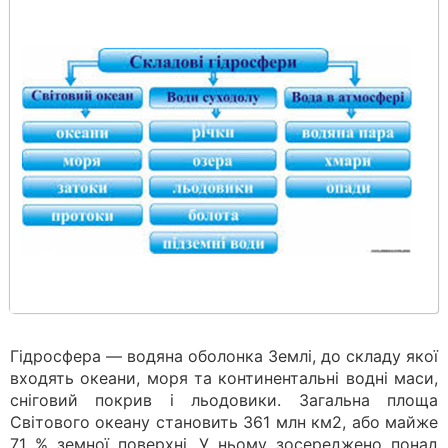
Гідросфера — водяна оболонка Землі, до складу якої
входять океани, моря та континентальні водні маси,
сніговий покрив і льодовики. Загальна площа
Світового океану становить 361 млн км2, або майже
71 % земної поверхні. У ньому зосереджено понад