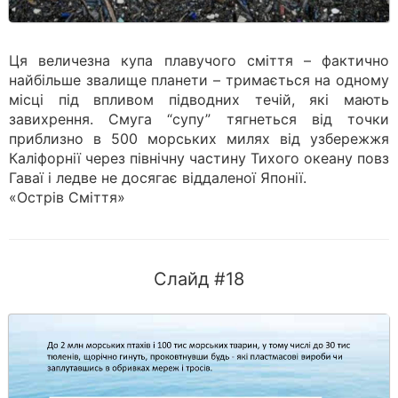
Ця величезна купа плавучого сміття – фактично
найбільше звалище планети – тримається на одному
місці під впливом підводних течій, які мають
завихрення. Смуга “супу” тягнеться від точки
приблизно в 500 морських милях від узбережжя
Каліфорнії через північну частину Тихого океану повз
Гаваї і ледве не досягає віддаленої Японії.
«Острів Сміття»
Слайд #18