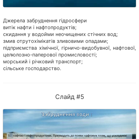
Джерела забруднення гідросфери
витік нафти і нафтопродуктів;
скидання у водойми неочищених стічних вод;
змив отрутохімікатів зливовими опадами;
підприємства хімічної, гірничо-видобувної, нафтової,
целюлозно-паперової промисловості;
морський і річковий транспорт;
сільське господарство.
Слайд #5