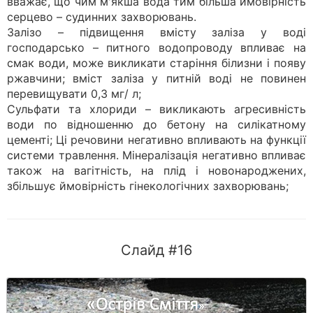
вважає, що чим м'якша вода тим більша ймовірність
серцево – судинних захворювань.
Залізо – підвищення вмісту заліза у воді
господарсько – питного водопроводу впливає на
смак води, може викликати старіння білизни і появу
ржавчини; вміст заліза у питній воді не повинен
перевищувати 0,3 мг/ л;
Сульфати та хлориди – викликають агресивність
води по відношенню до бетону на силікатному
цементі; Ці речовини негативно впливають на функції
системи травлення. Мінералізація негативно впливає
також на вагітність, на плід і новонароджених,
збільшує ймовірність гінекологічних захворювань;
Слайд #16