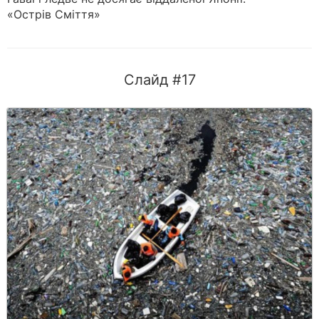
«Острів Сміття»
Слайд #17