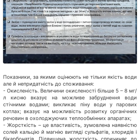
Показники, за якими оцінюють не тільки якість води
але й непридатність до споживання:
- Окисленість. Величини окисленості більше 5 – 8 мг/
л кисню вказує на можливе забруднення води
стічними водами; викликає піну води у парових
котлах; вказує на можливість розвитку органічних
речовин в охолоджуючих теплообмінних апаратах;
- Жорсткість – це властивість, зумовлена наявністю
солей кальцію й магнію вигляді сульфатів, хлоридів і
бікарбонатів. Підвищена жорсткість спричиняє до