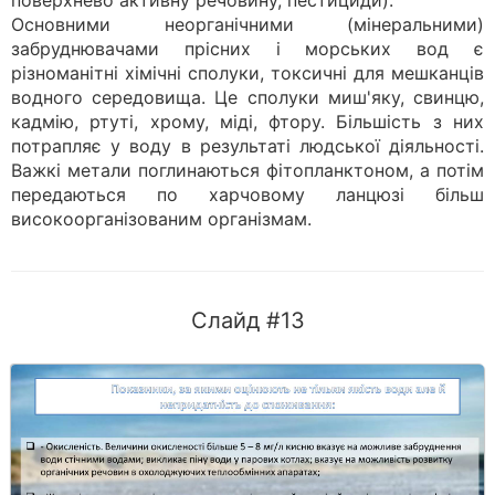
поверхнево активну речовину, пестициди).
Основними неорганічними (мінеральними)
забруднювачами прісних і морських вод є
різноманітні хімічні сполуки, токсичні для мешканців
водного середовища. Це сполуки миш'яку, свинцю,
кадмію, ртуті, хрому, міді, фтору. Більшість з них
потрапляє у воду в результаті людської діяльності.
Важкі метали поглинаються фітопланктоном, а потім
передаються по харчовому ланцюзі більш
високоорганізованим організмам.
Слайд #13