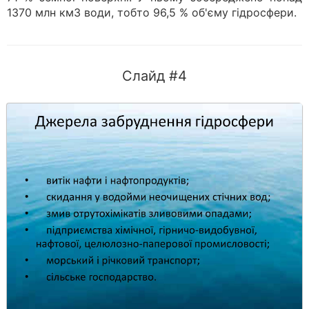
1370 млн км3 води, тобто 96,5 % об'є­му гідросфери.
Слайд #4