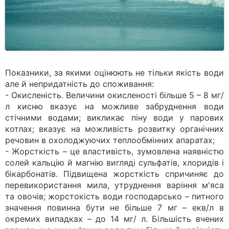
Показники, за якими оцінюють не тільки якість води
але й непридатність до споживання:
- Окисленість. Величини окисленості більше 5 – 8 мг/
л кисню вказує на можливе забруднення води
стічними водами; викликає піну води у парових
котлах; вказує на можливість розвитку органічних
речовин в охолоджуючих теплообмінних апаратах;
- Жорсткість – це властивість, зумовлена наявністю
солей кальцію й магнію вигляді сульфатів, хлоридів і
бікарбонатів. Підвищена жорсткість спричиняє до
перевикористання мила, утруднення варіння м'яса
та овочів; жорстокість води господарсько – питного
значення повинна бути не більше 7 мг – екв/л в
окремих випадках – до 14 мг/ л. Більшість вчених