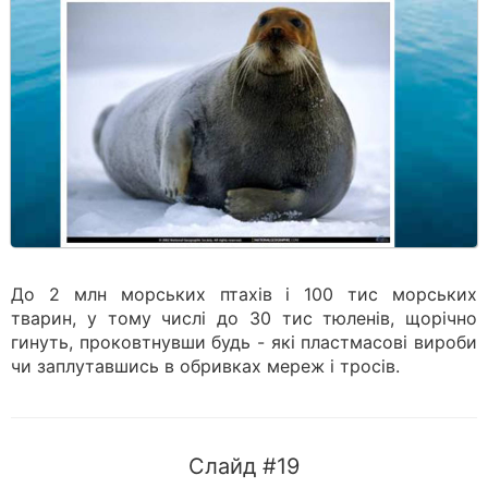
До 2 млн морських птахів і 100 тис морських
тварин, у тому числі до 30 тис тюленів, щорічно
гинуть, проковтнувши будь - які пластмасові вироби
чи заплутавшись в обривках мереж і тросів.
Слайд #19