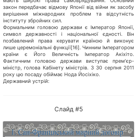
мають широкі права самоврядування. Основний
закон передбачає відмову Японії від війни як засобу
вирішення міжнародних проблем та відсутність
інституту збройних сил.
Формальним головою держави є Імператор Японії,
символ державності і національної єдності. Він
позбавлений права керувати країною й виконує
лише церемоніальні функції[16]. Чинним Імператором
країни є Його Величність Імператор Акіхіто.
Фактичним головою держави виступає прем'єр-
міністр, голова Кабінету міністрів. З 30 серпня 2011
року цю посаду обіймає Нода Йосіхіко.
Державний устрій:
Слайд #5