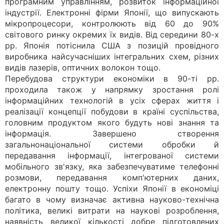
програмним управлінням, розвиток інформаційної
індустрії. Електронні фірми Японії, що випускають
мікропроцесори, контролюють від 60 до 90%
світового ринку окремих їх видів. Від середини 80-х
рр. Японія потіснила США з позицій провідного
виробника найсучасніших інтегральних схем, різних
видів лазерів, оптичних волокон тощо.
Перебудова структури економіки в 90-ті рр.
проходила також у напрямку зростання ролі
інформаційних технологій в усіх сферах життя і
реалізації концепції побудови в країні суспільства,
головним продуктом якого будуть нові знання та
інформація. Завершено створення
загальнонаціональної системи обробки й
передавання інформації, інтегрованої системи
мобільного зв'язку, яка забезпечуватиме телефонні
розмови, передавання комп'ютерних даних,
електронну пошту тощо. Успіхи Японії в економіці
багато в чому визначає активна науково-технічна
політика, великі витрати на наукові розроблення,
наявність великої кількості добре підготовлених