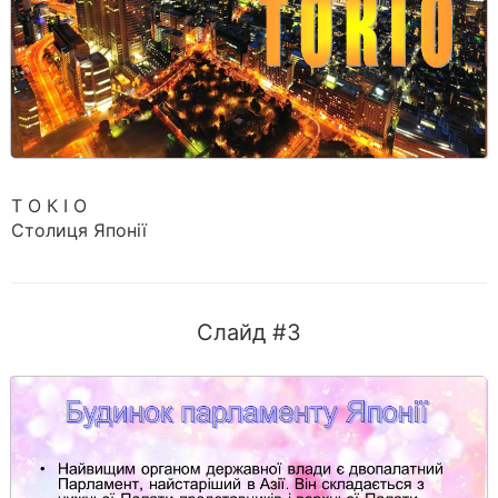
Т О К І О
Столиця Японії
Слайд #3