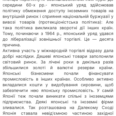
середини 60-х рр.- японський уряд здійснював
політику обмеження доступу іноземних товарів на
внутрішній ринок і сприяння національній буржуазії у
вивозі товарів (протекціоністська політика): Але
така політика викликала зворотні дії інших країн.
Тому, починаючи з 1964 р., японський уряд удався
до лібералізації зовнішньої торгівлі. Це — десята
причина.
Активна участь у міжнародній торгівлі відразу дала
добрі наслідки. Дешеві японські товари заполонили
світовий ринок. За лічені роки в декілька разів
збільшилися золоті й валютні резерви країни.
Японські бізнесмени почали фінансувати
промисловість в інших країнах. Особливо активно
вкладалися кошти у видобування сировини, щоб
забезпечити нею японську промисловість. У самій
Японії теж почали виникати спільні з іноземцями
підприємства. Деякі японські та іноземні фірми
зливалися. Так розташована на Далекому Сході
Японія ставала невід'ємною частиною західної