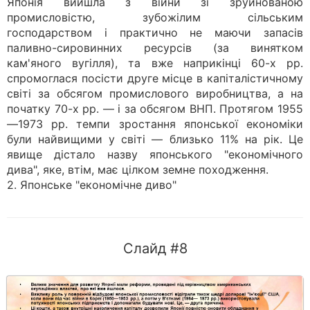
Японія вийшла з війни зі зруйнованою
промисловістю, зубожілим сільським
господарством і практично не маючи запасів
паливно-сировинних ресурсів (за винятком
кам'яного вугілля), та вже наприкінці 60-х рр.
спромоглася посісти друге місце в капіталістичному
світі за обсягом промислового виробництва, а на
початку 70-х рр. — і за обсягом ВНП. Протягом 1955
—1973 рр. темпи зростання японської економіки
були найвищими у світі — близько 11% на рік. Це
явище дістало назву японського "економічного
дива", яке, втім, має цілком земне походження.
2. Японське "економічне диво"
Слайд #8