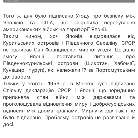
Того ж дня було підписано Угоду про безпеку між
Японією та США, що закріпила перебування
американських військ на території Японії.
Таким чином, хоч Японія відмовилася від
Курильських островів і Південного Сахаліну, СРСР
не підписав Сан-Франциської мирної угоди. Це дало
змогу Японії поставити питання про
Південнокурильські острови (Шикотан, Хабомаї,
Кунашир, Ітуруп), які належали їй за Портсмутським
договором.
Тільки у жовтні 1956 р. в Москві було підписано
Спільну декларацію СРСР і Японії, що юридично
припиняла стан війни між державами та
проголошувала відновлення миру і добросусідських
відносин між двома країнами. Мирну угоду так і не
було підписано. Проблему островів не розв'язано й
досі.