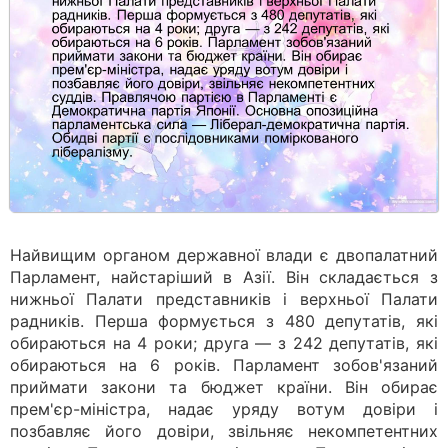
Найвищим органом державної влади є двопалатний
Парламент, найстаріший в Азії. Він складається з
нижньої Палати представників і верхньої Палати
радників. Перша формується з 480 депутатів, які
обираються на 4 роки; друга — з 242 депутатів, які
обираються на 6 років. Парламент зобов'язаний
приймати закони та бюджет країни. Він обирає
прем'єр-міністра, надає уряду вотум довіри і
позбавляє його довіри, звільняє некомпетентних