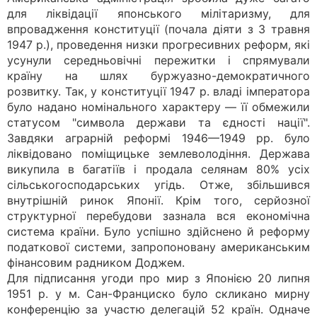
для ліквідації японського мілітаризму, для
впровадження конституції (почала діяти з 3 травня
1947 р.), проведення низки прогресивних реформ, які
усунули середньовічні пережитки і спрямували
країну на шлях буржуазно-демократичного
розвитку. Так, у конституції 1947 р. владі імператора
було надано номінального характеру — її обмежили
статусом "символа держави та єдності нації".
Завдяки аграрній реформі 1946—1949 рр. було
ліквідовано поміщицьке землеволодіння. Держава
викупила в багатіїв і продала селянам 80% усіх
сільськогосподарських угідь. Отже, збільшився
внутрішній ринок Японії. Крім того, серйозної
структурної перебудови зазнала вся економічна
система країни. Було успішно здійснено й реформу
податкової системи, запропоновану американським
фінансовим радником Доджем.
Для підписання угоди про мир з Японією 20 липня
1951 р. у м. Сан-Франциско було скликано мирну
конференцію за участю делегацій 52 країн. Одначе