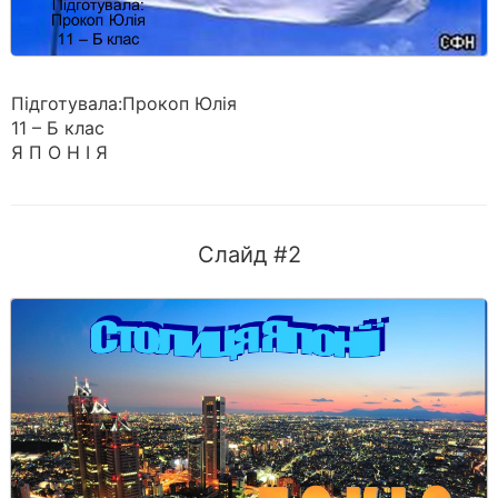
Підготувала:Прокоп Юлія
11 – Б клас
Я П О Н І Я
Слайд #2