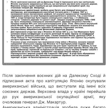
Після закінчення воєнних дій на Далекому Сході й
підписання акта про капітуляцію Японію окупували
американські війська, що виступали від імені всіх
союзних держав. Верховна влада у країні перейшла
до рук американської окупаційної армії, яку
очолював генерал Дж. Макартур.
Американська адміністрація зробила дуже багато