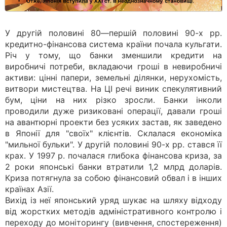
У другій половині 80—першій половині 90-х рр.
кредитно-фінансова система країни почала кульгати.
Річ у тому, що банки зменшили кредити на
виробничі потреби, вкладаючи гроші в невиробничі
активи: цінні папери, земельні ділянки, нерухомість,
витвори мистецтва. На ЦІ речі виник спекулятивний
бум, ціни на них різко зросли. Банки інколи
проводили дуже ризиковані операції, давали гроші
на авантюрні проекти без усяких застав, як заведено
в Японії для "своїх" клієнтів. Склалася економіка
"мильної бульки". У другій половині 90-х рр. стався її
крах. У 1997 р. почалася глибока фінансова криза, за
2 роки японські банки втратили 1,2 млрд доларів.
Криза потягнула за собою фінансовий обвал і в інших
країнах Азії.
Вихід із неї японський уряд шукає на шляху відходу
від жорстких методів адміністративного контролю і
переходу до моніторингу (вивчення, спостереження)