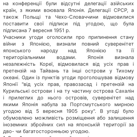
на конференції були відсутні делегації азійських
країн, з якими воювала Японія. Делегації СРСР, а
також Польщі та Чехо-Словаччини відмовилися
поставити свої підписи під угодою, що була
підписана 7 вересня 1951 р.
Учасники угоди оголосили про припинення стану
війни з Японією, визнали повний суверенітет
японського народу над Японією та її
територіальними водами. Японія визнала
незалежність Кореї, відмовилася від усіх прав і
претензій на Тайвань та інші острови у Тихому
океані. Один із пунктів угоди проголошував відмову
Японії "від усіх прав, правозасад і претензій на
Курильські острови і на ту частину острова Сахалін
і прилеглих до нього островів, суверенітет над
якими Японія набула за Портсмутського мирною
угодою від 5 вересня 1905 року". В угоді було
обумовлено можливість розміщення або залишення
іноземних збройних сил на японській території за
дво- чи багатосторонньою угодою.