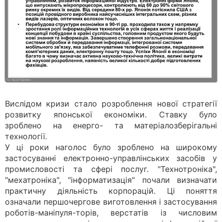
Вислідом кризи стало розроблення нової стратегії
розвитку японської економіки. Ставку було
зроблено на енерго- та матеріалозберігальні
технології.
У ці роки наголос було зроблено на широкому
застосуванні електронно-управлінських засобів у
промисловості та сфері послуг. "Технотроніка",
"мехатроніка", "інформатизація" почали визначати
практичну діяльність корпорацій. Ці поняття
означали першочергове виготовлення і застосування
роботів-маніпуля-торів, верстатів із числовим