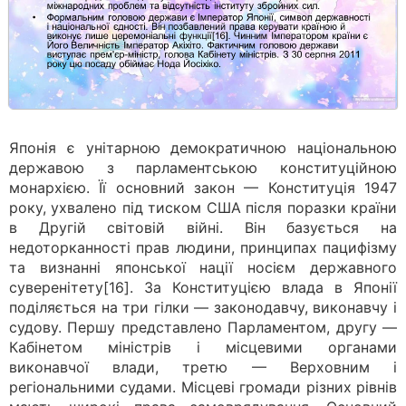
Японія є унітарною демократичною національною
державою з парламентською конституційною
монархією. Її основний закон — Конституція 1947
року, ухвалено під тиском США після поразки країни
в Другій світовій війні. Він базується на
недоторканності прав людини, принципах пацифізму
та визнанні японської нації носієм державного
суверенітету[16]. За Конституцією влада в Японії
поділяється на три гілки — законодавчу, виконавчу і
судову. Першу представлено Парламентом, другу —
Кабінетом міністрів і місцевими органами
виконавчої влади, третю — Верховним і
регіональними судами. Місцеві громади різних рівнів