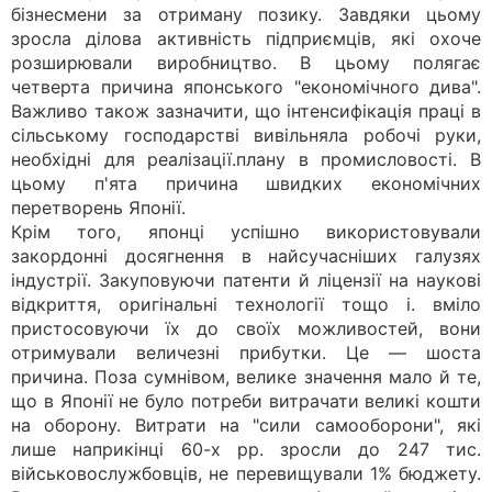
бізнесмени за отриману позику. Завдяки цьому
зросла ділова активність підприємців, які охоче
розширювали виробництво. В цьому полягає
четверта причина японського "економічного дива".
Важливо також зазначити, що інтенсифікація праці в
сільському господарстві вивільняла робочі руки,
необхідні для реалізації.плану в промисловості. В
цьому п'ята причина швидких економічних
перетворень Японії.
Крім того, японці успішно використовували
закордонні досягнення в найсучасніших галузях
індустрії. Закуповуючи патенти й ліцензії на наукові
відкриття, оригінальні технології тощо і. вміло
пристосовуючи їх до своїх можливостей, вони
отримували величезні прибутки. Це — шоста
причина. Поза сумнівом, велике значення мало й те,
що в Японії не було потреби витрачати великі кошти
на оборону. Витрати на "сили самооборони", які
лише наприкінці 60-х рр. зросли до 247 тис.
військовослужбовців, не перевищували 1% бюджету.