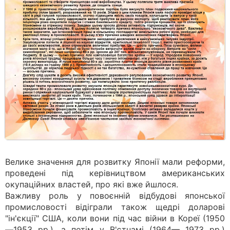
Велике значення для розвитку Японії мали реформи,
проведені під керівництвом американських
окупаційних властей, про які вже йшлося.
Важливу роль у повоєнній відбудові японської
промисловості відіграли також щедрі доларові
"ін'єкції" США, коли вони під час війни в Кореї (1950
—1953 рр.), а потім у В'єтнамі (1964— 1973 рр.)