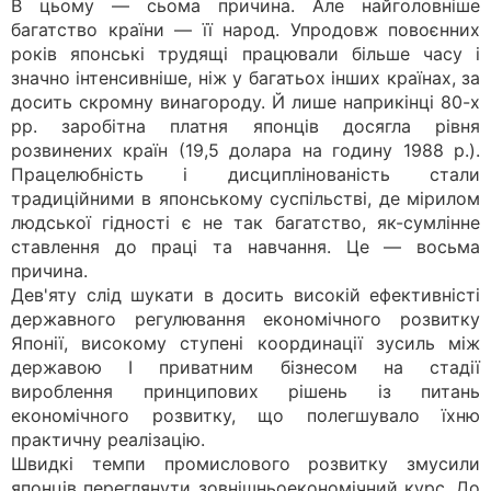
В цьому — сьома причина. Але найголовніше
багатство країни — її народ. Упродовж повоєнних
років японські трудящі працювали більше часу і
значно інтенсивніше, ніж у багатьох інших країнах, за
досить скромну винагороду. Й лише наприкінці 80-х
рр. заробітна платня японців досягла рівня
розвинених країн (19,5 долара на годину 1988 р.).
Працелюбність і дисциплінованість стали
традиційними в японському суспільстві, де мірилом
людської гідності є не так багатство, як-сумлінне
ставлення до праці та навчання. Це — восьма
причина.
Дев'яту слід шукати в досить високій ефективністі
державного регулювання економічного розвитку
Японії, високому ступені координації зусиль між
державою І приватним бізнесом на стадії
вироблення принципових рішень із питань
економічного розвитку, що полегшувало їхню
практичну реалізацію.
Швидкі темпи промислового розвитку змусили
японців переглянути зовнішньоекономічний курс. До