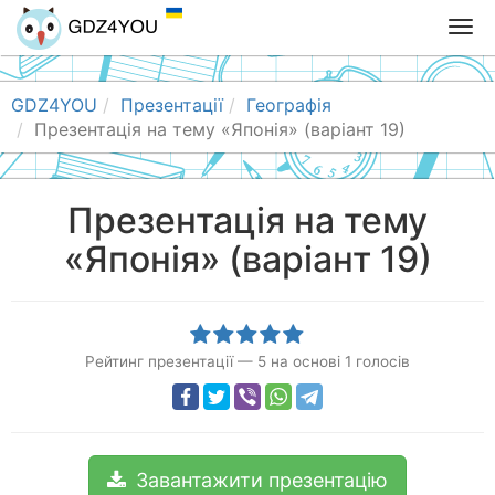
T
o
g
g
GDZ4YOU
Презентації
Географія
l
Презентація на тему «Японія» (варіант 19)
e
n
a
Презентація на тему
v
«Японія» (варіант 19)
i
g
a
t
i
Рейтинг презентації
—
5
на основі
1
голосів
o
n
Завантажити презентацію