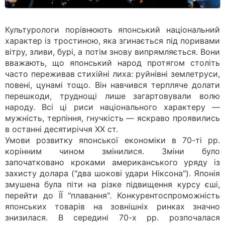
Культурологи порівнюють японський національний
характер із тростиною, яка згинається під поривами
вітру, зливи, бурі, а потім знову випрямляється. Вони
вважають, що японський народ протягом століть
часто переживав стихійні лиха: руйнівні землетруси,
повені, цунамі тощо. Він навчився терпляче долати
перешкоди, труднощі лише загартовували волю
народу. Всі ці риси національного характеру —
мужність, терпіння, гнучкість — яскраво проявились
в останні десятиріччя XX ст.
Умови розвитку японської економіки в 70-ті рр.
корінним чином змінилися. Зміни було
започатковано кроками американського уряду із
захисту долара ("два шокові удари Ніксона"). Японія
змушена була піти на різке підвищення курсу єші,
перейти до ЇЇ "плавання". Конкурентоспроможність
японських товарів на зовнішніх ринках значно
знизилася. В середині 70-х рр. розпочалася