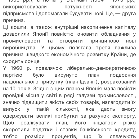
використовували потужності японських
підприємств і допомагали будувати нові. Це, — друга
причина.
Ці кошти, а також внутрішні накопичення капіталу
дозволили Японії повністю оновити обладнання у
промисловості та створити принципово нові
виробництва. У цьому полягала третя важлива
причина швидкого економічного розвитку Країни, де
сходить сонце.
У 1960 р. правлячою ліберально-демократичною
партією було висунуто план подвоєння
національного прибутку (план Ідзангі), розрахований
на 10 років. Згідно з цим планом Японія мала посісти
провідні місця у світі в ряді галузей промисловості,
значно підвищити якість своїх товарів, налагодити їх
випуск у такій кількості, яка дасть змогу
одержувати великі прибутки за рахунок експорту.
Щоб реалізувати план, його ініціатори різко
скоротили податки і ставки банківського кредиту,
тобто розміри процентів, що їх сплачують