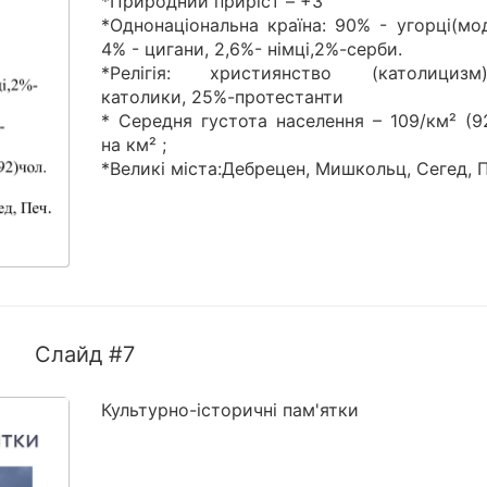
*Природний приріст – +3
*Однонаціональна країна: 90% - угорці(мо
4% - цигани, 2,6%- німці,2%-серби.
*Релігія: християнство (католицизм)
католики, 25%-протестанти
* Середня густота населення – 109/км² (9
на км² ;
*Великі міста:Дебрецен, Мишкольц, Сегед, П
Слайд #7
Культурно-історичні пам'ятки