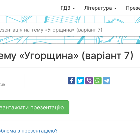
ГДЗ
Література
Презе
езентація на тему «Угорщина» (варіант 7)
ему «Угорщина» (варіант 7)
сів
вантажити презентацію
блема з презентацією?