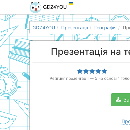
GDZ4YOU
Презентації
Географія
Пр
Презентація на т
Рейтинг презентації
—
5
на основі
1
голо
За
Про