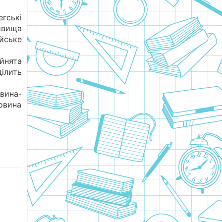
гські
йвища
ське
йнята
ділить
вина-
овина