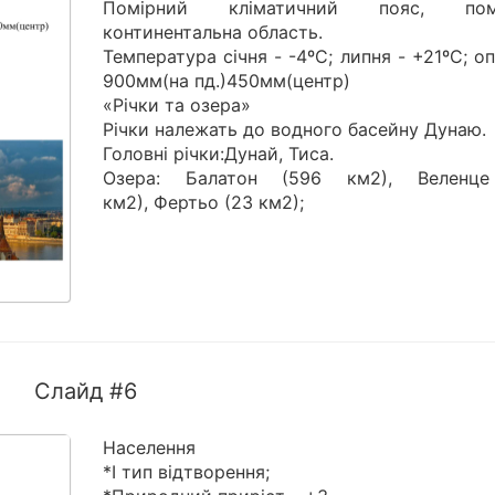
Помірний кліматичний пояс, помі
континентальна область.
Температура січня - -4ºС; липня - +21ºС; о
900мм(на пд.)450мм(центр)
«Річки та озера»
Річки належать до водного басейну Дунаю.
Головні річки:Дунай, Тиса.
Озера: Балатон (596 км2), Веленц
км2), Фертьо (23 км2);
Слайд #6
Населення
*І тип відтворення;