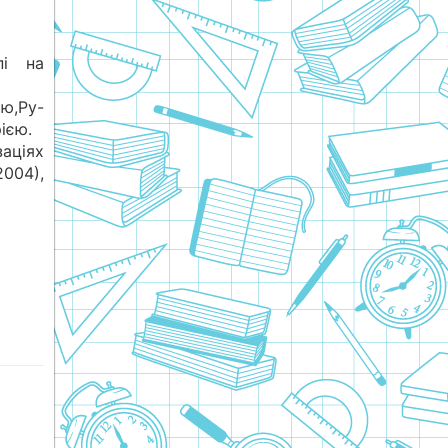
пі на
,Ру-
ією.
аціях
004),