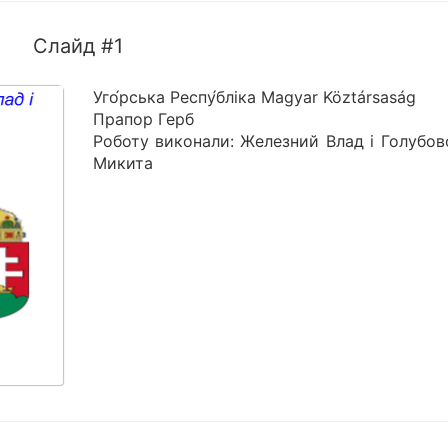
Слайд #1
Уго́рська Респу́бліка Magyar Köztársaság
Прапор Герб
Роботу виконали: Железний Влад і Голубов
Микита