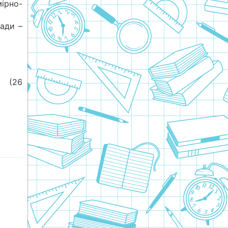
рно-
пади –
е (26