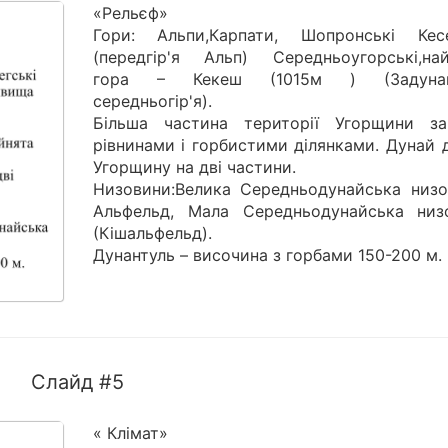
«Рельєф»
Гори: Альпи,Карпати, Шопронські Кесе
(передгір'я Альп) Середньоугорські,на
гора – Кекеш (1015м ) (Задунай
середньогір'я).
Більша частина території Угорщини за
рівнинами і горбистими ділянками. Дунай 
Угорщину на дві частини.
Низовини:Велика Середньодунайська низо
Альфельд, Мала Середньодунайська низ
(Кішальфельд).
Дунантуль – височина з горбами 150-200 м.
Слайд #5
« Клімат»