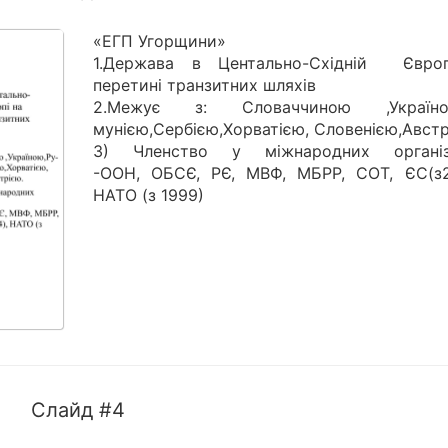
«ЕГП Угорщини»
1.Держава в Центально-Східній Євро
перетині транзитних шляхів
2.Межує з: Словаччиною ,Україною
мунією,Сербією,Хорватією, Словенією,Австр
3) Членство у міжнародних організ
-ООН, ОБСЄ, РЄ, МВФ, МБРР, СОТ, ЄС(з2
НАТО (з 1999)
Слайд #4