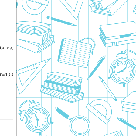
ліка,
=100