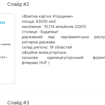
Слайд #2
«Візитна картка Угорщини»
площа: 93030 км2
населення: 10,114 мільйонів (2001).
столиця : Будапешт
державний лад: парламентська респуб
унітарна держава
склад регіону: 19 областей
офіційна мова:угорська.
грошова одиниця:угорський форинт
філерам( HUF )
Слайд #3