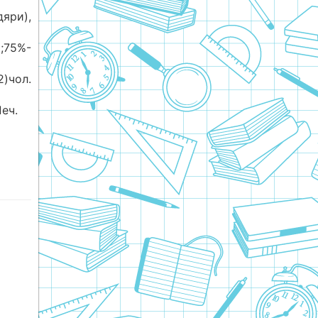
дяри),
;75%-
2)чол.
еч.