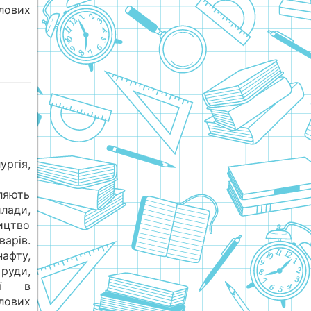
ових
гія,
ляють
илади,
ицтво
рів.
афту,
руди,
гії в
ових