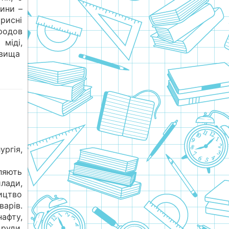
лини –
рисні
родов
міді,
довища
гія,
ляють
илади,
ицтво
рів.
афту,
руди,