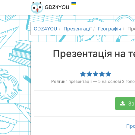
GDZ4YOU
Презентації
Географія
Пр
Презентація на т
Рейтинг презентації
—
5
на основі
2
голо
За
Про