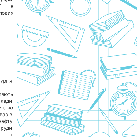
гії в
ових
гія,
ляють
илади,
ицтво
рів.
афту,
руди,
гії в