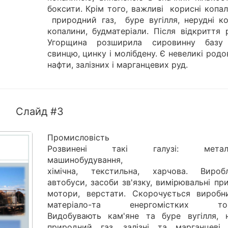
боксити. Крім того, важливі корисні копа
природний газ, буре вугілля, нерудні ко
копалини, будматеріали. Після відкриття 
Угорщина розширила сировинну базу 
свинцю, цинку і молібдену. Є невеликі ро
нафти, залізних і марганцевих руд.
Слайд #3
Промисловість
Розвинені такі галузі: металур
машинобудування,
хімічна, текстильна, харчова. Вироб
автобуси, засоби зв'язку, вимірювальні пр
мотори, верстати. Скорочується виробн
матеріало-та енергомістких това
Видобувають кам'яне та буре вугілля, н
природний газ, залізні та марганцеві 