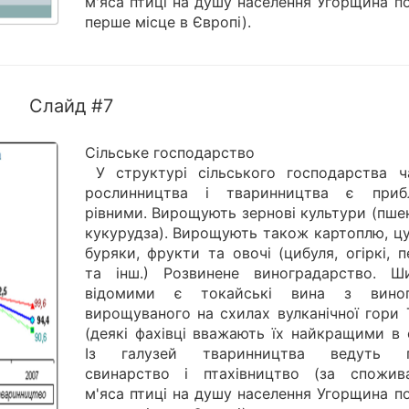
м'яса птиці на душу населення Угорщина п
перше місце в Європі).
Слайд #7
Сільське господарство
У структурі сільського господарства ч
рослинництва і тваринництва є приб
рівними. Вирощують зернові культури (пше
кукурудза). Вирощують також картоплю, цу
буряки, фрукти та овочі (цибуля, огіркі, 
та інш.) Розвинене виноградарство. Ш
відомими є токайські вина з виног
вирощуваного на схилах вулканічної гори 
(деякі фахівці вважають їх найкращими в с
Із галузей тваринництва ведуть п
свинарство і птахівництво (за спожив
м'яса птиці на душу населення Угорщина п