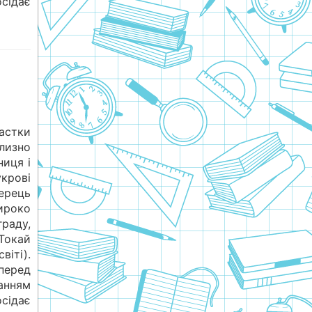
осідає
астки
лизно
ниця і
крові
перець
ироко
раду,
Токай
віті).
еред
анням
осідає