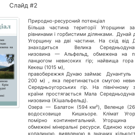
Слайд #2
Природно-ресурсний потенціал
Більша частина території Угорщини за
рівнинами і горбистими ділянками. Дунай 
Угорщину на дві частини. На схід від 
знаходиться Велика Середньодунай
низовина — Альфельд, обмежена на пі
ланцюгом невисоких гір; найвища г
Кекеш (1015 м),
правобережжя Дунаю займає Дунантуль 
200 м) , яка перетинається смугою неви
Середньоугорських гір. На північному з
країни простягається Мала Середньодуна
низовина (Кішальфельд).
Озера — Балатон (594 км²), Веленце (26 
водосховище Кишкьоре. Клімат Уго
помірно континентальний. Угорщин
обмежені мінеральні ресурси. Єдиною кор
копалиною, виявленою в значних кількост