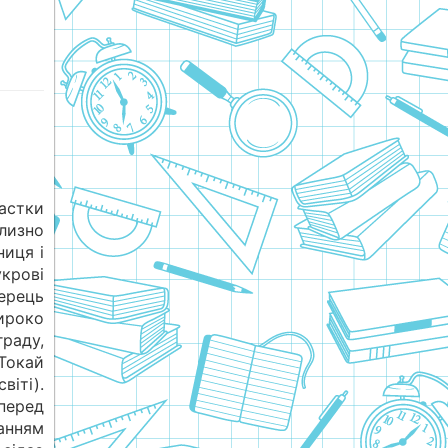
астки
лизно
ниця і
крові
перець
ироко
раду,
Токай
віті).
еред
анням