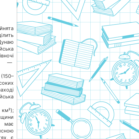
йнята
ділить
Дунаю
ська
вночі
ора —
(150–
соких
аході
йська
км²);
рщини
а має
исною
ях, є