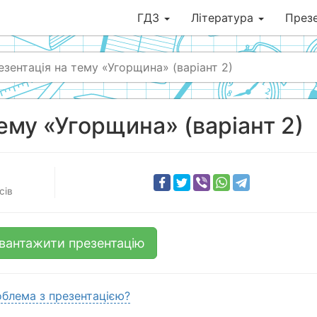
ГДЗ
Література
Презе
езентація на тему «Угорщина» (варіант 2)
ему «Угорщина» (варіант 2)
сів
вантажити презентацію
блема з презентацією?