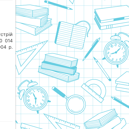
трій
0 014
004 р.