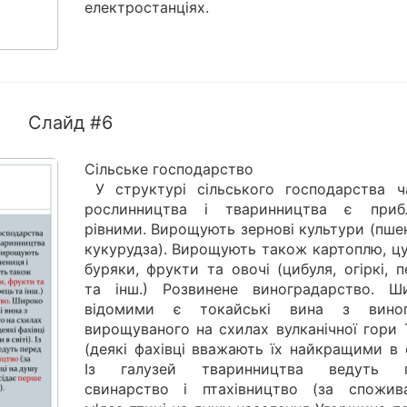
електростанціях.
Слайд #6
Сільське господарство
У структурі сільського господарства ч
рослинництва і тваринництва є приб
рівними. Вирощують зернові культури (пше
кукурудза). Вирощують також картоплю, цу
буряки, фрукти та овочі (цибуля, огіркі, 
та інш.) Розвинене виноградарство. Ш
відомими є токайські вина з виног
вирощуваного на схилах вулканічної гори 
(деякі фахівці вважають їх найкращими в с
Із галузей тваринництва ведуть п
свинарство і птахівництво (за спожив