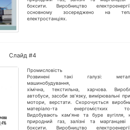
боксити. Виробництво електроенер
основному зосереджено на тепл
електростанціях.
Слайд #4
Промисловість
Розвинені такі галузі: металур
машинобудування,
хімічна, текстильна, харчова. Вироб
автобуси, засоби зв'язку, вимірювальні пр
мотори, верстати. Скорочується виробн
матеріало-та енергомістких това
Видобувають кам'яне та буре вугілля, н
природний газ, залізні та марганцеві 
боксити. Виробництво електроенер