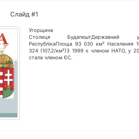
Слайд #1
Угорщина
Столиця БудапештДержавний ус
РеспублікаПлоща 93 030 км² Населеняя 1
324 (107,2/км²)З 1999 є членом НАТО, у 2
стала членом ЄС.