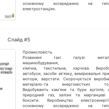
основному зосереджено на тепл
електростанціях.
Слайд #5
Промисловість
Розвинені такі галузі: металур
машинобудування,
хімічна, текстильна, харчова. Вироб
автобуси, засоби зв'язку, вимірювальні пр
мотори, верстати. Скорочується виробн
матеріало-та енергомістких това
Видобувають кам'яне та буре вугілля, н
природний газ, залізні та марганцеві 
боксити. Виробництво електроенер
основному зосереджено на тепл