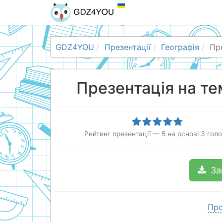
GDZ4YOU
Презентації
Географія
Пр
Презентація на т
Рейтинг презентації
—
5
на основі
3
голо
За
Про