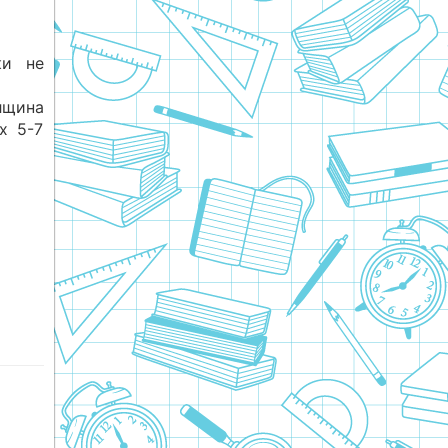
ки не
лщина
х 5-7