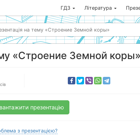
ГДЗ
Література
Презе
езентація на тему «Строение Земной коры»
ему «Строение Земной коры
сів
вантажити презентацію
блема з презентацією?