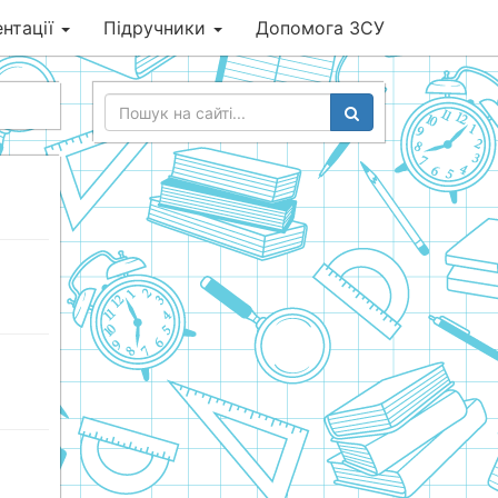
нтації
Підручники
Допомога ЗСУ
»