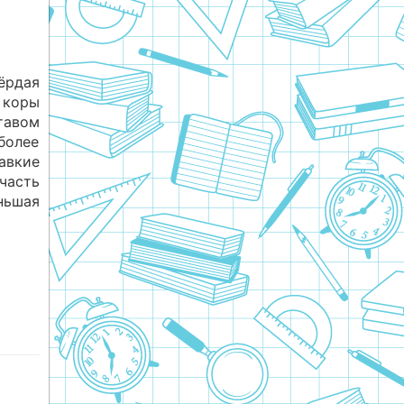
рдая
коры
тавом
олее
авкие
часть
ьшая