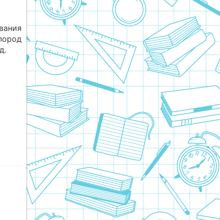
вания
пород
д.