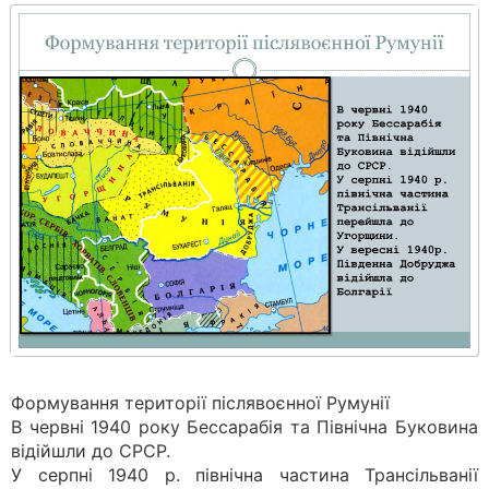
Формування території післявоєнної Румунії
В червні 1940 року Бессарабія та Північна Буковина
відійшли до СРСР.
У серпні 1940 р. північна частина Трансільванії