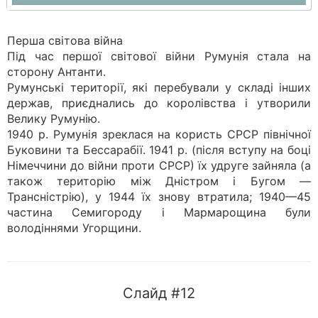
Перша світова війна
Під час першої світової війни Румунія стала на
сторону Антанти.
Румунські території, які перебували у складі інших
держав, приєднались до королівства і утворили
Велику Румунію.
1940 р. Румунія зреклася на користь СРСР північної
Буковини та Бессарабії. 1941 р. (після вступу на боці
Німеччини до війни проти СРСР) їх удруге зайняла (а
також територію між Дністром і Бугом —
Трансністрію), у 1944 їх знову втратила; 1940—45
частина Семигороду і Мармарощина були
володіннями Угорщини.
Слайд #12