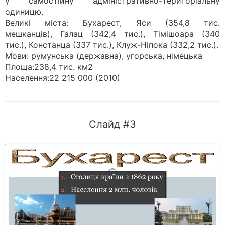
у самостійну адміністративно-територіальну
одиницю.
Великі міста: Бухарест, Яси (354,8 тис.
мешканців), Галац (342,4 тис.), Тімішоара (340
тис.), Констанца (337 тис.), Клуж-Ніпока (332,2 тис.).
Мови: румунська (державна), угорська, німецька
Площа:238,4 тис. км2
Населення:22 215 000 (2010)
Слайд #3