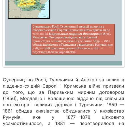
Суперництво Росії, Туреччини й Австрії за вплив в
південно-східній Європі і Кримська війна призвели
до того, що за Паризьким мирним договором
(1856), Молдавію і Волощиною віддано під спільний
протекторат великих держав і Туреччини. 1859 —
1861 обидва князівства об'єдналися у князівство
Румунія, яке у 1877—1878 цілковито
усамостійнилося, а 1881 — перетворилося на