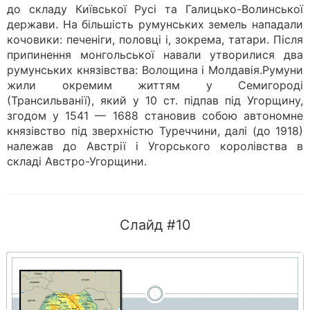
до складу Київської Русі та Галицько-Волинської
держави. На більшість румунських земель нападали
кочовики: печеніги, половці і, зокрема, татари. Після
припинення монгольської навали утворилися два
румунських князівства: Волощина і Молдавія.Румуни
жили окремим життям у Семигороді
(Трансильванії), який у 10 ст. підпав під Угорщину,
згодом у 1541 — 1688 становив собою автономне
князівство під зверхністю Туреччини, далі (до 1918)
належав до Австрії і Угорського королівства в
складі Австро-Угорщини.
Слайд #10