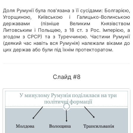
Доля Румунії була пов'язана з її сусідами: Болгарією,
Угорщиною, Київською і Галицько-Волинською
державами (пізніше Великим Князівством
Литовським і Польщею, з 18 ст. з Рос. Імперією, а
згодом з СРСР) та з Туреччиною. Частини Румунії
(деякий час навіть вся Румунія) належали віками до
цих держав або були під їхнім протекторатом.
Слайд #8