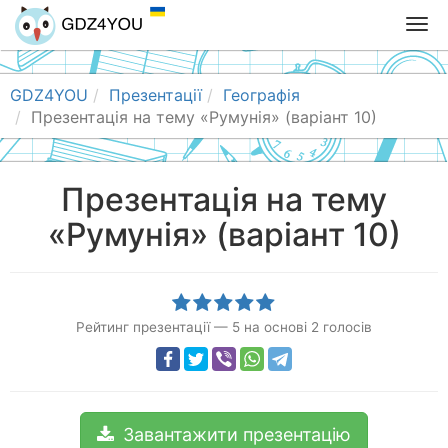
T
o
g
g
GDZ4YOU
Презентації
Географія
l
Презентація на тему «Румунія» (варіант 10)
e
n
a
Презентація на тему
v
«Румунія» (варіант 10)
i
g
a
t
i
Рейтинг презентації
—
5
на основі
2
голосів
o
n
Завантажити презентацію