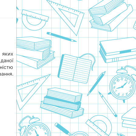
 яких
даної
ністю
ання.