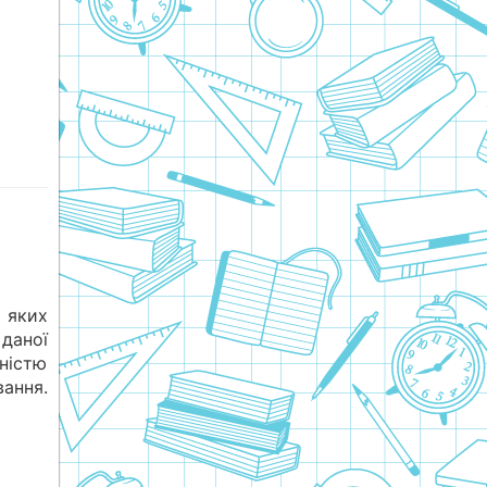
 яких
даної
ністю
ання.