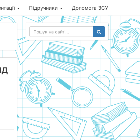
нтації
Підручники
Допомога ЗСУ
нд