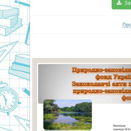
За
Про