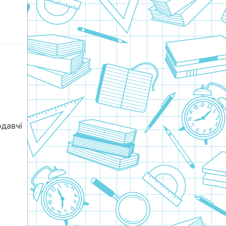
давчі