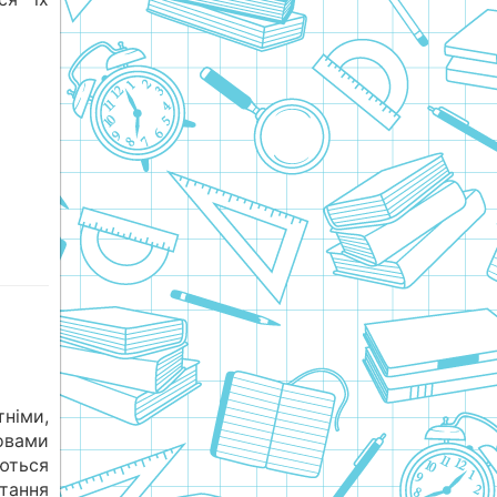
німи,
вами
ються
стання