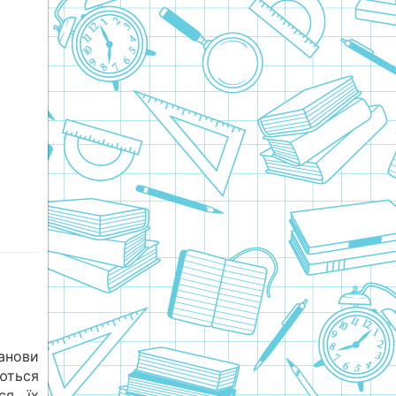
анови
ються
ся їх