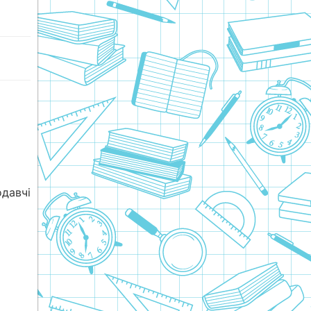
давчі