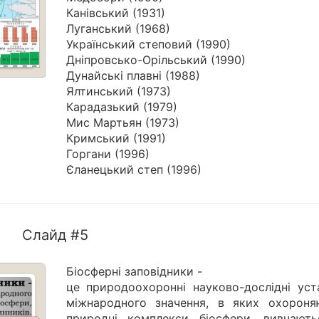
Канівський (1931)
Луганський (1968)
Український степовий (1990)
Дніпровсько-Орільський (1990)
Дунайські плавні (1988)
Ялтинський (1973)
Карадазький (1979)
Мис Мартьян (1973)
Кримський (1991)
Горгани (1996)
Єланецький степ (1996)
Слайд #5
Біосферні заповідники -
це природоохоронні науково-дослідні уст
міжнародного значення, в яких охороня
природні комплекси біосфери, вивчають