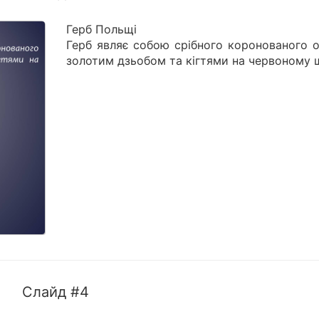
Герб Польщі
Герб являє собою срібного коронованого о
золотим дзьобом та кігтями на червоному щ
Слайд #4