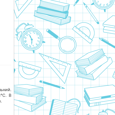
ьний.
°С. В
.