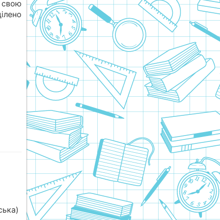
в свою
ділено
ська)