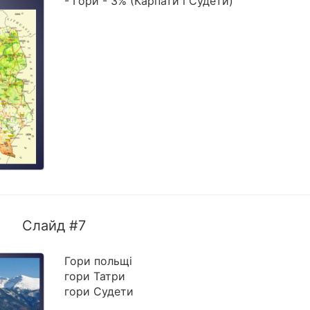
- Гори - 3% (Карпати і Судети)
Слайд #7
Гори польщі
гори Татри
гори Судети