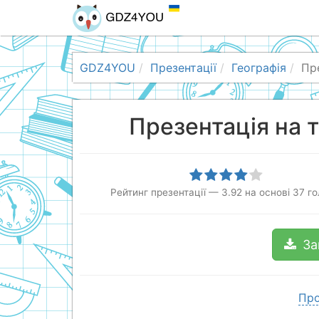
GDZ4YOU
Презентації
Географія
Пр
Презентація на 
Рейтинг презентації
—
3.92
на основі
37
го
За
Про