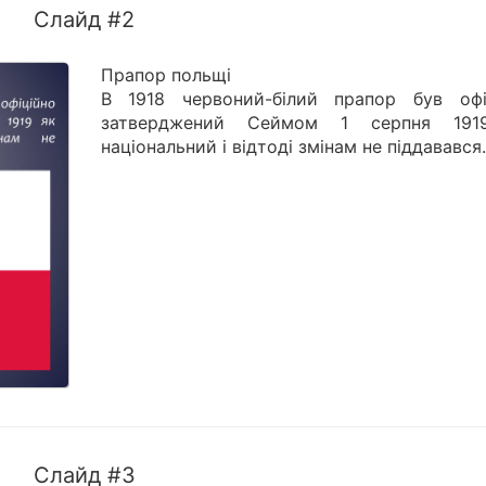
Слайд #2
Прапор польщі
В 1918 червоний-білий прапор був офі
затверджений Сеймом 1 серпня 191
національний і відтоді змінам не піддавався.
Слайд #3