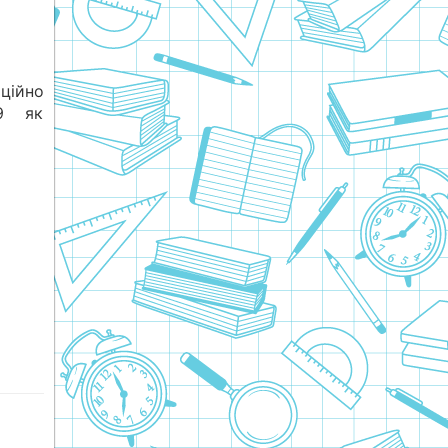
ційно
9 як