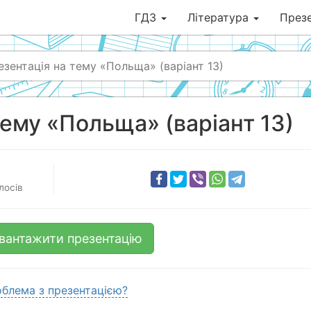
ГДЗ
Література
Презе
езентація на тему «Польща» (варіант 13)
тему «Польща» (варіант 13)
лосів
вантажити презентацію
блема з презентацією?