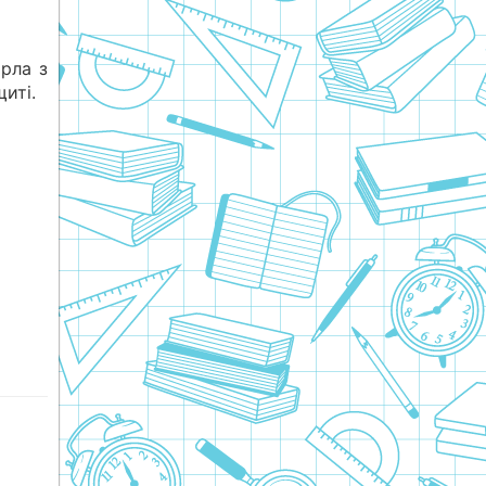
рла з
иті.