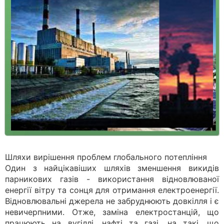
Шляхи вирішення проблем глобального потепління
Один з найцікавіших шляхів зменшення викидів
парникових газів - використання відновлюваної
енергії вітру та сонця для отримання електроенергії.
Відновлювальні джерела не забруднюють довкілля і є
невичерпними. Отже, заміна електростанцій, що
працюють на вугіллі, нафті та газі, на такі, що