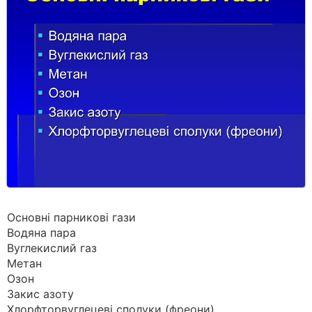
Основні парникові гази
Водяна пара
Вуглекислий газ
Метан
Озон
Закис азоту
Хлорфторвуглецеві сполуки (фреони)