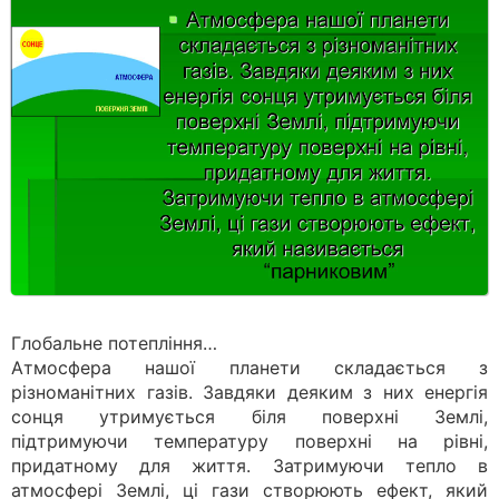
Глобальне потепління…
Атмосфера нашої планети складається з
різноманітних газів. Завдяки деяким з них енергія
сонця утримується біля поверхні Землі,
підтримуючи температуру поверхні на рівні,
придатному для життя. Затримуючи тепло в
атмосфері Землі, ці гази створюють ефект, який