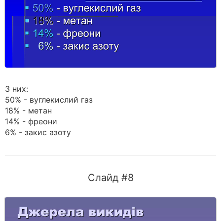
З них:
50% - вуглекислий газ
18% - метан
14% - фреони
6% - закис азоту
Слайд #8