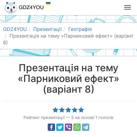
T
o
g
g
GDZ4YOU
Презентації
Географія
l
Презентація на тему «Парниковий ефект» (варіант
e
8)
n
a
v
Презентація на тему
i
«Парниковий ефект»
g
a
(варіант 8)
t
i
o
n
Рейтинг презентації
—
5
на основі
1
голосів