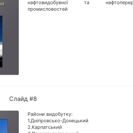
нафтовидобувної та нафтопереро
промисловостей
Слайд #8
Райони видобутку:
1.Дніпровсько-Донецький
2.Карпатський