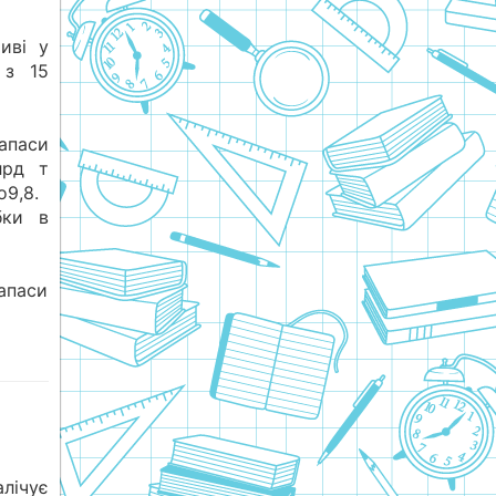
иві у
 з 15
паси
лрд т
о9,8.
бки в
запаси
алічує