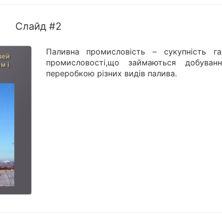
Слайд #2
Паливна промисловість – сукупність га
промисловості,що займаються добуван
переробкою різних видів палива.