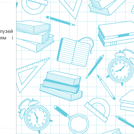
лузей
ням і