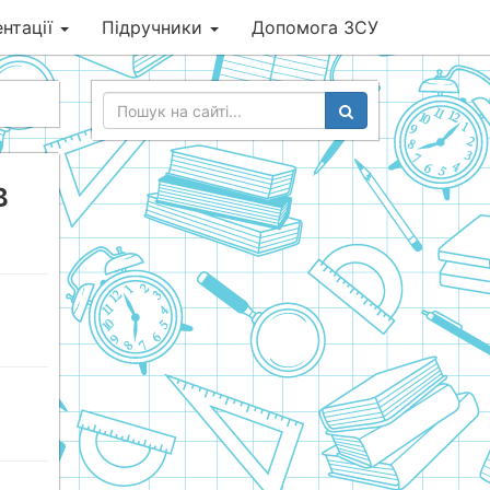
нтації
Підручники
Допомога ЗСУ
в