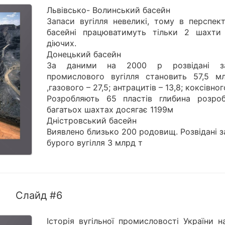
Львівсько- Волинський басейн
Запаси вугілля невеликі, тому в перспект
басейні працюватимуть тільки 2 шахти
діючих.
Донецький басейн
За даними на 2000 р розвідані за
промислового вугілля становить 57,5 м
,газового – 27,5; антрацитів – 13,8; коксівног
Розробляють 65 пластів глибина розро
багатьох шахтах досягає 1199м
Дністровський басейн
Виявлено близько 200 родовищ. Розвідані 
бурого вугілля 3 млрд т
Слайд #6
Історія вугільної промисловості України н