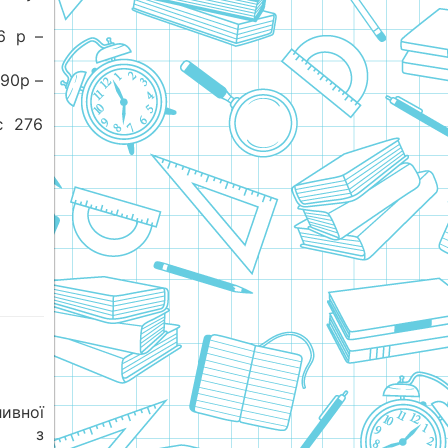
6 р –
90р –
є 276
ивної
ся з