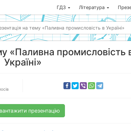
ГДЗ
Література
Презе
езентація на тему «Паливна промисловість в Україні»
му «Паливна промисловість 
Україні»
лосів
вантажити презентацію