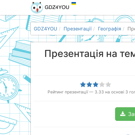
GDZ4YOU
Презентації
Географія
Пр
Презентація на те
Рейтинг презентації
—
3.33
на основі
3
го
За