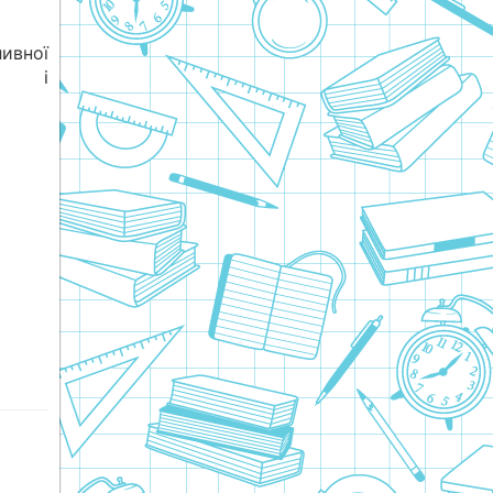
ивної
чує і