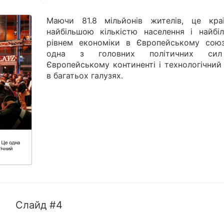
Маючи 81.8 мільйонів жителів, це кра
найбільшою кількістю населення і найбі
рівнем економіки в Європейському союз
одна з головних політичних си
Європейському континенті і технологічний
в багатьох галузях.
Слайд #4