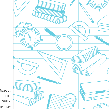
Везер.
інші.
рібних
ічно-