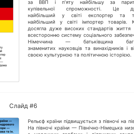
за ВВП і п'яту найбільшу за пари
купівельної спроможності. Це др
найбільший у світі експортер та т
найбільший у світі імпортер товарів. К
досягла дуже високих стандартів життя 
всесторонню систему соціального забезпеч
Німеччина — батьківщина бага
знаменитих науковців та винахідників і в
своєю культурною та політичною історією.
Слайд #6
Рельєф країни підвищується з півночі на пі
На півночі країни — Північно-Німецька ни