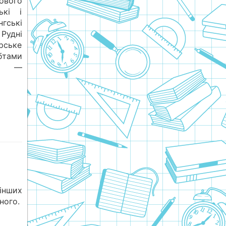
ового
ькі і
гські
удні
рське
бтами
ни —
 інших
ного.