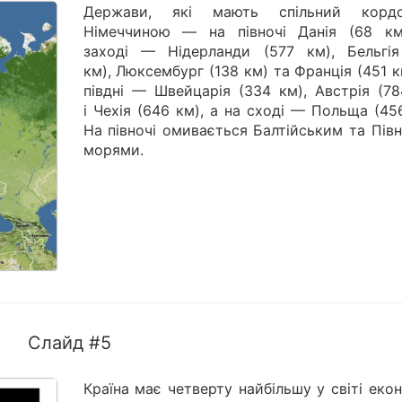
Держави, які мають спільний корд
Німеччиною — на півночі Данія (68 км
заході — Нідерланди (577 км), Бельгія
км), Люксембург (138 км) та Франція (451 к
півдні — Швейцарія (334 км), Австрія (78
і Чехія (646 км), а на сході — Польща (45
На півночі омивається Балтійським та Пів
морями.
Слайд #5
Країна має четверту найбільшу у світі еко