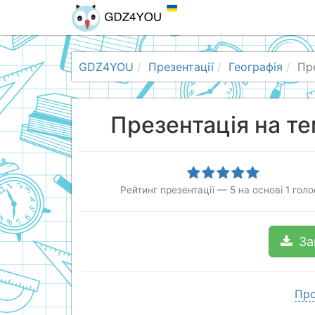
GDZ4YOU
Презентації
Географія
Пр
Презентація на те
Рейтинг презентації
—
5
на основі
1
голо
За
Про