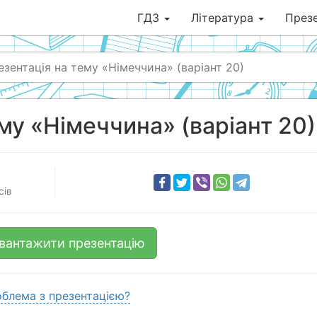
ГДЗ
Література
Презе
езентація на тему «Німеччина» (варіант 20)
му «Німеччина» (варіант 20)
сів
вантажити презентацію
блема з презентацією?