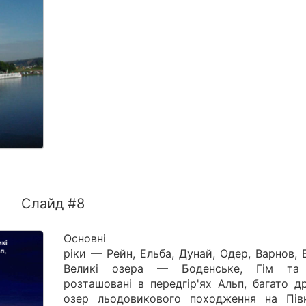
Слайд #8
Основні
ріки — Рейн, Ельба, Дунай, Одер, Варнов, 
Великі озера — Боденське, Гім та 
розташовані в передгір'ях Альп, багато д
озер льодовикового походження на Півн