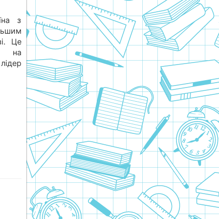
їна з
льшим
і. Це
л на
 лідер