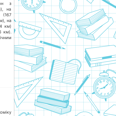
он з
), на
 (167
м), на
4 км)
6 км).
нічним
номіку