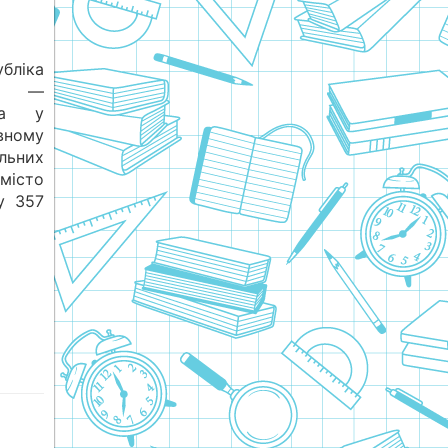
ліка
 —
іка у
вному
льних
істо
у 357