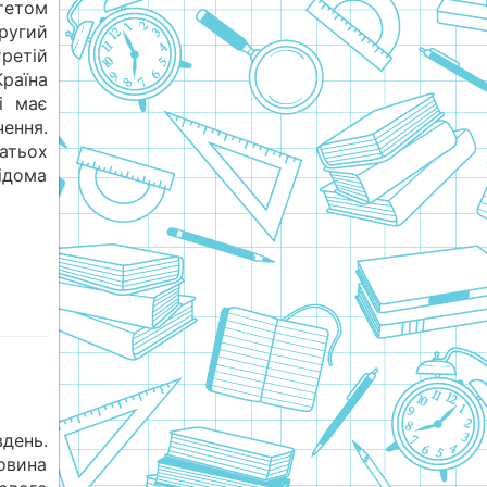
тетом
угий
ретій
раїна
і має
ення.
тьох
ідома
вдень.
зовина