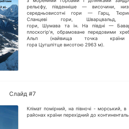
з мореними горбами і ділянками зандр
рельєфу, південніше — височини, низ
середньовисотні гори — Гарц, Тюрин
Сланцеві гори, Шварцвальд, Р
гори, Шумава та ін. На півдні — Бава
плоскогір'я, обрамоване передовими хре
Альп (найвища точка краї
гора Цугшпітце висотою 2963 м).
Слайд #7
Клімат помірний, на півночі - морський, в
районах країни перехідний до континенталь