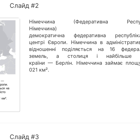
Слайд #2
Німеччина (Федеративна Респуб
Німеччина)
демократична федеративна республ
центрі Європи. Німеччина в адміністрати
відношенні поділяється на 16 федера
земель, а столиця і найбільше м
країни — Берлін. Німеччина займає площ
021 км².
Слайд #3