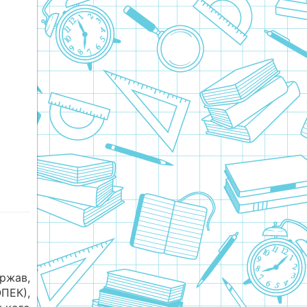
ржав,
ПЕК),