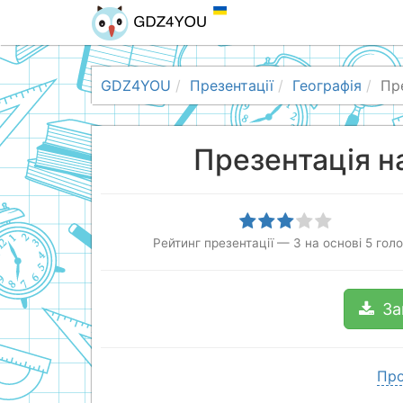
GDZ4YOU
Презентації
Географія
Пре
Презентація на
Рейтинг презентації
—
3
на основі
5
голо
За
Про