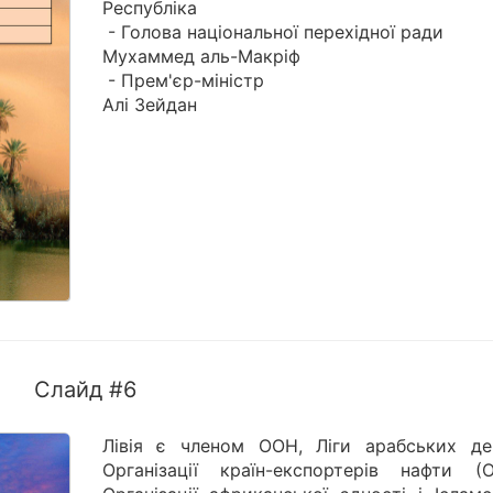
Республіка
- Голова національної перехідної ради
Мухаммед аль-Макріф
- Прем'єр-міністр
Алі Зейдан
Слайд #6
Лівія є членом ООН, Ліги арабських де
Організації країн-експортерів нафти (О