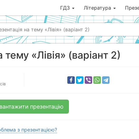
ГДЗ
Література
Презе
зентація на тему «Лівія» (варіант 2)
 тему «Лівія» (варіант 2)
сів
вантажити презентацію
блема з презентацією?