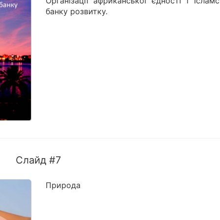
Організації африканської єдності і Іслам
банку розвитку.
Слайд #7
Природа