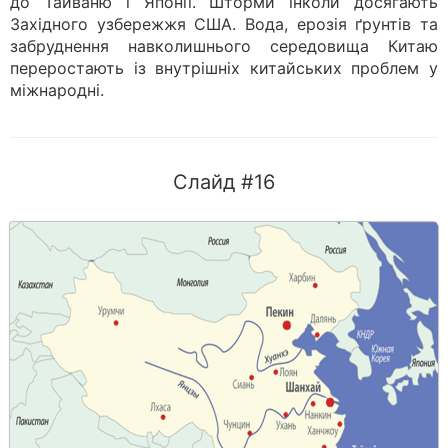
до Тайваню і Японії. Шторми інколи досягають
Західного узбережжя США. Вода, ерозія ґрунтів та
забруднення навколишнього середовища Китаю
переростають із внутрішніх китайських проблем у
міжнародні.
Слайд #16