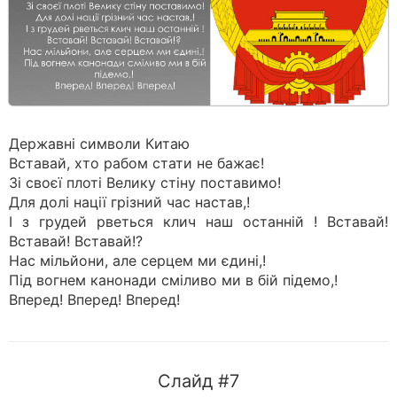
Державні символи Китаю
Вставай, хто рабом стати не бажає!
Зі своєї плоті Велику стіну поставимо!
Для долі нації грізний час настав,!
І з грудей рветься клич наш останній ! Вставай!
Вставай! Вставай!?
Нас мільйони, але серцем ми єдині,!
Під вогнем канонади сміливо ми в бій підемо,!
Вперед! Вперед! Вперед!
Слайд #7