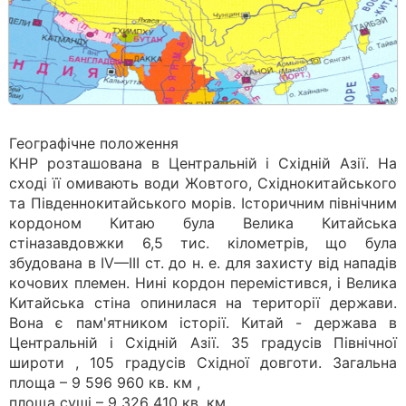
Географічне положення
КНР розташована в Центральній і Східній Азії. На
сході її омивають води Жовтого, Східнокитайського
та Південнокитайського морів. Історичним північним
кордоном Китаю була Велика Китайська
стіназавдовжки 6,5 тис. кілометрів, що була
збудована в IV—III ст. до н. е. для захисту від нападів
кочових племен. Нині кордон перемістився, і Велика
Китайська стіна опинилася на території держави.
Вона є пам'ятником історії. Китай - держава в
Центральній і Східній Азії. 35 градусів Північної
широти , 105 градусів Східної довготи. Загальна
площа – 9 596 960 кв. км ,
площа суші – 9 326 410 кв. км