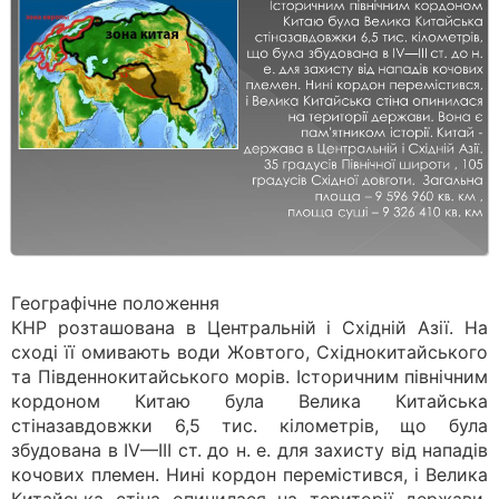
Географічне положення
КНР розташована в Центральній і Східній Азії. На
сході її омивають води Жовтого, Східнокитайського
та Південнокитайського морів. Історичним північним
кордоном Китаю була Велика Китайська
стіназавдовжки 6,5 тис. кілометрів, що була
збудована в IV—III ст. до н. е. для захисту від нападів
кочових племен. Нині кордон перемістився, і Велика