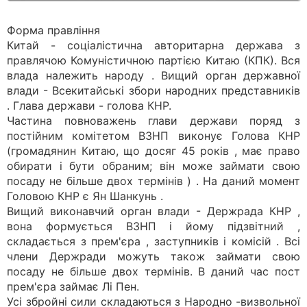
Форма правління
Китай - соціалістична авторитарна держава з
правлячою Комуністичною партією Китаю (КПК). Вся
влада належить народу . Вищий орган державної
влади - Всекитайські збори народних представників
. Глава держави - ​​голова КНР.
Частина повноважень глави держави поряд з
постійним комітетом ВЗНП виконує Голова КНР
(громадянин Китаю, що досяг 45 років , має право
обирати і бути обраним; він може займати свою
посаду не більше двох термінів ) . На даний момент
Головою КНР є Ян Шанкунь .
Вищий виконавчий орган влади - Держрада КНР ,
вона формується ВЗНП і йому підзвітний ,
складається з прем'єра , заступників і комісій . Всі
члени Держради можуть також займати свою
посаду не більше двох термінів. В даний час пост
прем'єра займає Лі Пен.
Усі збройні сили складаються з Народно -визвольної