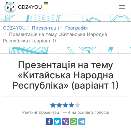
T
o
g
g
GDZ4YOU
Презентації
Географія
l
Презентація на тему «Китайська Народна
e
Республіка» (варіант 1)
n
a
v
Презентація на тему
i
«Китайська Народна
g
a
Республіка» (варіант 1)
t
i
o
n
Рейтинг презентації
—
4
на основі
2
голосів