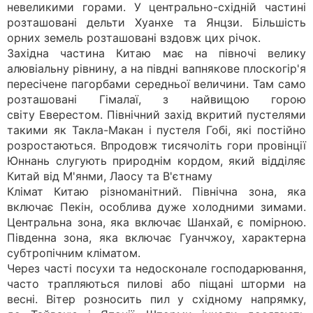
невеликими горами. У центрально-східній частині
розташовані дельти Хуанхе та Янцзи. Більшість
орних земель розташовані вздовж цих річок.
Західна частина Китаю має на півночі велику
алювіальну рівнину, а на півдні вапнякове плоскогір'я
пересічене пагорбами середньої величини. Там само
розташовані Гімалаї, з найвищою горою
світу Еверестом. Північний захід вкритий пустелями
такими як Такла-Макан і пустеля Гобі, які постійно
розростаються. Впродовж тисячоліть гори провінції
Юннань слугують природнім кордом, який відділяє
Китай від М'янми, Лаосу та В'єтнаму
Клімат Китаю різноманітний. Північна зона, яка
включає Пекін, особлива дуже холодними зимами.
Центральна зона, яка включає Шанхай, є помірною.
Південна зона, яка включає Гуанчжоу, характерна
субтропічним кліматом.
Через часті посухи та недосконале господарювання,
часто трапляються пилові або піщані шторми на
весні. Вітер розносить пил у східному напрямку,