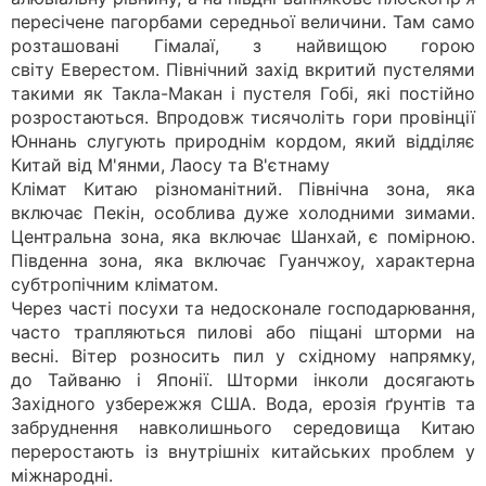
пересічене пагорбами середньої величини. Там само
розташовані Гімалаї, з найвищою горою
світу Еверестом. Північний захід вкритий пустелями
такими як Такла-Макан і пустеля Гобі, які постійно
розростаються. Впродовж тисячоліть гори провінції
Юннань слугують природнім кордом, який відділяє
Китай від М'янми, Лаосу та В'єтнаму
Клімат Китаю різноманітний. Північна зона, яка
включає Пекін, особлива дуже холодними зимами.
Центральна зона, яка включає Шанхай, є помірною.
Південна зона, яка включає Гуанчжоу, характерна
субтропічним кліматом.
Через часті посухи та недосконале господарювання,
часто трапляються пилові або піщані шторми на
весні. Вітер розносить пил у східному напрямку,
до Тайваню і Японії. Шторми інколи досягають
Західного узбережжя США. Вода, ерозія ґрунтів та
забруднення навколишнього середовища Китаю
переростають із внутрішніх китайських проблем у
міжнародні.