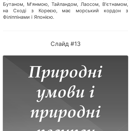
Бутаном, М'янмою, Тайландом, Лаосом, В'єтнамом,
на Сході з Кореєю, має морський кордон з
Філіппінами і Японією.
Слайд #13