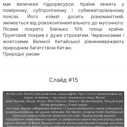
має величезні гідроресурси. Країна лежить у
помірному, субтропічному і субекваторіальному
поясах. Його клімат досить різноманітний:
змінюється від різкоконтинентального до мусонного.
Лісами покрито близько 10% площі країни.
Ґрунтовий покрив є дуже строкатим. Червоноземи і
жовтоземи Великої Китайської рівнинивважають
природним багатством Китаю.
Природні умови
Слайд #15