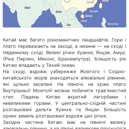
Китай має багато різноманітних ландшафтів. Гори і
плато переважають на заході, а низини — на сході і
південному сході. Великі річки Хуанхе, Янцзи, Амур,
(Ріка Перлин, Меконг, Брахмапутра). Більшість рік
Китаю впадають у Тихий океан.
На сході, вздовж узбережжя Жовтого і Східно-
китайського морів знаходяться алювіальні рівнини,
які щільно заселені. На півночі, на краю плато
Внутрішньої Монголії можна побачити трав'янистий
степ. Південь Китаю вкритий пагорбами і
невеликими горами. У центрально-східній частині
розташовані дельти Хуанхе та Янцзи. Більшість
орних земель розташовані вздовж цих річок.
Західна частина Китаю має на півночі велику
алювіальну рівнину, а на півдні вапнякове плоскогір'я