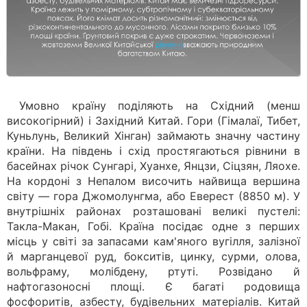
Умовно країну поділяють на Східний (менш
високогірний) і Західний Китай. Гори (Гімалаї, Тибет,
Куньлунь, Великий Хінган) займають значну частину
країни. На південь і схід простягаються рівнини в
басейнах річок Сунгарі, Хуанхе, Янцзи, Сіцзян, Ляохе.
На кордоні з Непалом височить найвища вершина
світу — гора Джомолунгма, або Еверест (8850 м). У
внутрішніх районах розташовані великі пустелі:
Такла-Макан, Гобі. Країна посідає одне з перших
місць у світі за запасами кам'яного вугілля, залізної
й марганцевої руд, бокситів, цинку, сурми, олова,
вольфраму, молібдену, ртуті. Розвідано й
нафтогазоносні площі. Є багаті родовища
фосфоритів, азбесту, будівельних матеріалів. Китай