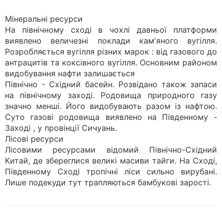
Мінеральні ресурси
На північному сході в чохлі давньої платформи
виявлено величезні поклади кам'яного вугілля.
Розробляється вугілля різних марок : від газового до
антрацитів та коксівного вугілля. Основним районом
видобування нафти залишається
Північно - Східний басейн. Розвідано також запаси
на північному заході. Родовища природного газу
значно менші. Його видобувають разом із нафтою.
Суто газові родовища виявлено на Південному -
Заході , у провінції Сичуань.
Лісові ресурси
Лісовими ресурсами відомий Північно-Східний
Китай, де збереглися великі масиви тайги. На Сході,
Південному Сході тропічні ліси сильно вирубані.
Лише подекуди тут трапляються бамбукові зарості.