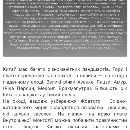
Китай має багато різноманітних ландшафтів. Гори і
плато переважають на заході, а низини — на сході і
південному сході. Великі річки Хуанхе, Янцзи, Амур,
(Ріка Перлин, Меконг, Брахмапутра). Більшість рік
Китаю впадають у Тихий океан.
На сході, вздовж узбережжя Жовтого і Східно-
китайського морів знаходяться алювіальні рівнини,
які щільно заселені. На півночі, на краю плато
Внутрішньої Монголії можна побачити трав'янистий
степ. Південь Китаю вкритий пагорбами і