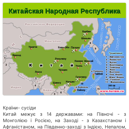
Країни- сусіди
Китай межує з 14 державами: на Півночі - з
Монголією і Росією, на Заході - з Казахстаном і
Афганістаном, на Південно-заході з Індією, Непалом,