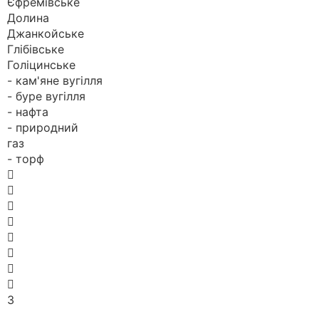
Єфремівське
Долина
Джанкойське
Глібівське
Голіцинське
- кам'яне вугілля
- буре вугілля
- нафта
- природний
газ
- торф








3