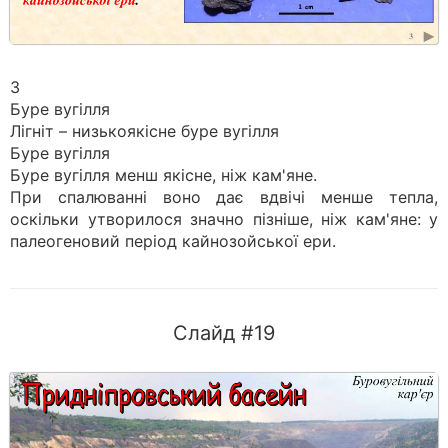
3
Буре вугілля
Лігніт – низькоякісне буре вугілля
Буре вугілля
Буре вугілля менш якісне, ніж кам'яне.
При спалюванні воно дає вдвічі менше тепла,
оскільки утворилося значно пізніше, ніж кам'яне: у
палеогеновий період кайнозойської ери.
Слайд #19