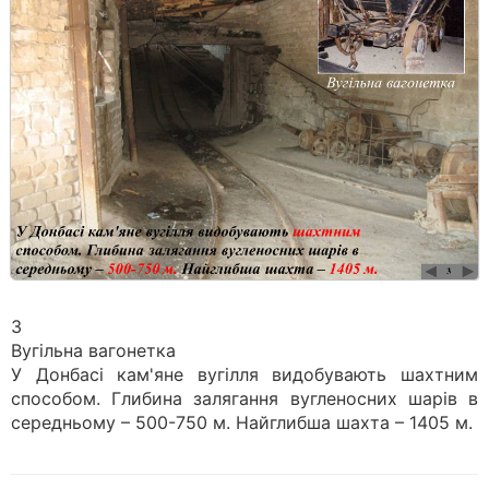
3
Вугільна вагонетка
У Донбасі кам'яне вугілля видобувають шахтним
способом. Глибина залягання вугленосних шарів в
середньому – 500-750 м. Найглибша шахта – 1405 м.