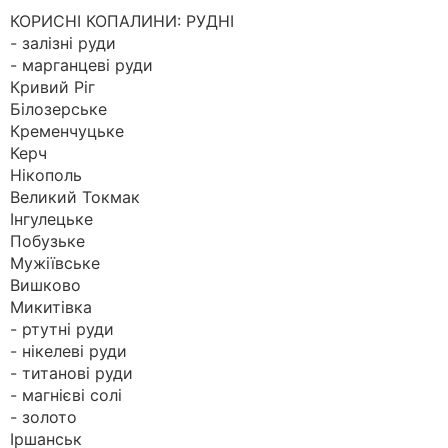
КОРИСНІ КОПАЛИНИ: РУДНІ
- залізні руди
- марганцеві руди
Кривий Ріг
Білозерське
Кременчуцьке
Керч
Нікополь
Великий Токмак
Інгулецьке
Побузьке
Мужіївське
Вишково
Микитівка
- ртутні руди
- нікелеві руди
- титанові руди
- магнієві солі
- золото
Іршанськ