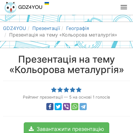
T
o
g
g
GDZ4YOU
Презентації
Географія
l
Презентація на тему «Кольорова металургія»
e
n
a
Презентація на тему
v
«Кольорова металургія»
i
g
a
t
i
Рейтинг презентації
—
5
на основі
1
голосів
o
n
Завантажити презентацію