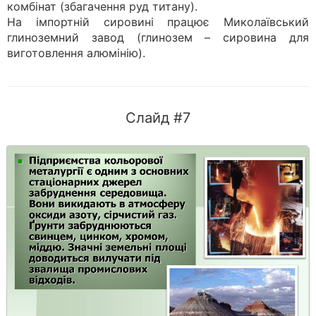
комбінат (збагачення руд титану).
На імпортній сировині працює Миколаївський
глиноземний завод (глинозем – сировина для
виготовлення алюмінію).
Слайд #7