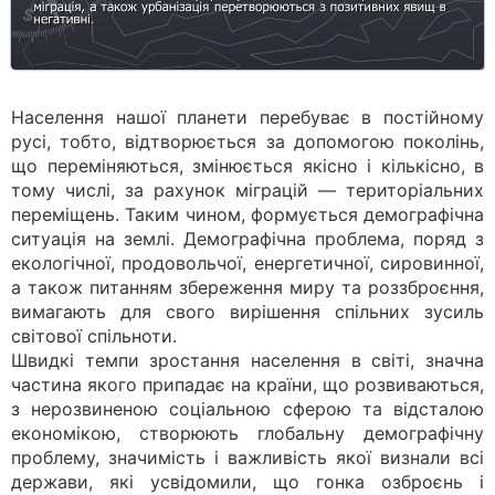
Населення нашої планети перебуває в постійному
русі, тобто, відтворюється за допомогою поколінь,
що переміняються, змінюється якісно і кількісно, в
тому числі, за рахунок міграцій — територіальних
переміщень. Таким чином, формується демографічна
ситуація на землі. Демографічна проблема, поряд з
екологічної, продовольчої, енергетичної, сировинної,
а також питанням збереження миру та роззброєння,
вимагають для свого вирішення спільних зусиль
світової спільноти.
Швидкі темпи зростання населення в світі, значна
частина якого припадає на країни, що розвиваються,
з нерозвиненою соціальною сферою та відсталою
економікою, створюють глобальну демографічну
проблему, значимість і важливість якої визнали всі
держави, які усвідомили, що гонка озброєнь і