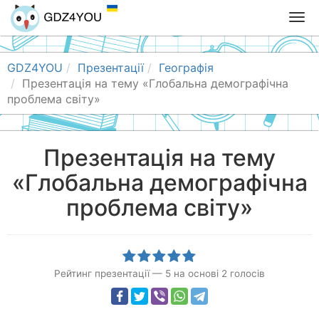
T
o
g
g
GDZ4YOU
Презентації
Географія
l
Презентація на тему «Глобальна демографічна
e
проблема світу»
n
a
v
Презентація на тему
i
«Глобальна демографічна
g
a
проблема світу»
t
i
o
n
Рейтинг презентації
—
5
на основі
2
голосів