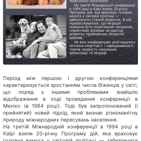
Період між першою і другою конференціями
характеризується зростанням числа біженців у світі,
що поряд з іншими проблемами знайшло
відображення в ході проведення конференції в
Мехіко (в 1984 році). Тоді був запропонований (і
прийнятий) новий підхід, який визнає різноманітну
природу міжнародних пересувань населення.
На третій Міжнародній конференції в 1994 році в
Каїрі взяли 20-річну Програму дій, яка враховує
головна вимога у світовій політиці — забезпечити