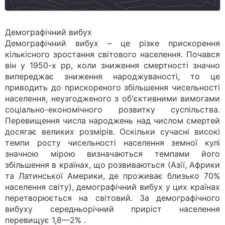
Демографічний вибух
Демографічний вибух – це різке прискорення
кількісного зростання світового населення. Почався
він у 1950-х pp, коли зниження смертності значно
випереджає зниження народжуваності, то це
приводить до прискореного збільшення чисельності
населення, неузгодженого з об'єктивними вимогами
соціально-економічного розвитку суспільства.
Перевищення числа народжень над числом смертей
досягає великих розмірів. Оскільки сучасні високі
темпи росту чисельності населення земної кулі
значною мірою визначаються темпами його
збільшення в країнах, що розвиваються (Азії, Африки
та Латинської Америки, де проживає близько 70%
населення світу), демографічний вибух у цих країнах
перетворюється на світовий. За демографічного
вибуху середньорічний приріст населення
перевищує 1,8—2% .