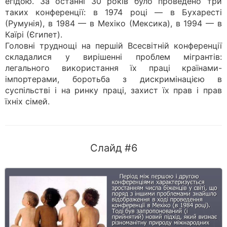
егідою. За останні 30 років було проведено три
таких конференції: в 1974 році — в Бухаресті
(Румунія), в 1984 — в Мехіко (Мексика), в 1994 — в
Каїрі (Єгипет).
Головні труднощі на першій Всесвітній конференції
складалися у вирішенні проблем мігрантів:
легального використання їх праці країнами-
імпортерами, боротьба з дискримінацією в
суспільстві і на ринку праці, захист їх прав і прав
їхніх сімей.
Слайд #6