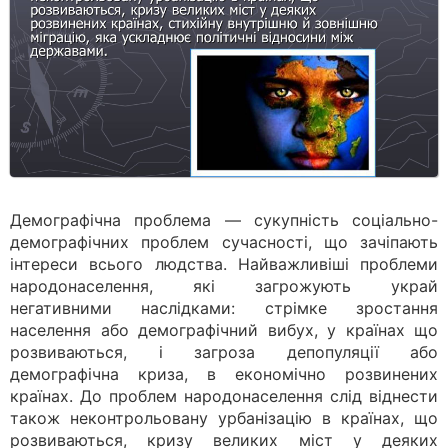
Демографічна проблема — сукупність соціально-
демографічних проблем сучасності, що зачіпають
інтереси всього людства. Найважливіші проблеми
народонаселення, які загрожують украй
негативними наслідками: стрімке зростання
населення або демографічний вибух, у країнах що
розвиваються, і загроза депопуляції або
демографічна криза, в економічно розвинених
країнах. До проблем народонаселення слід віднести
також неконтрольовану урбанізацію в країнах, що
розвиваються, кризу великих міст у деяких