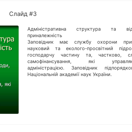
Слайд #3
Адміністративна структура та від
приналежність
Заповідник має службу охорони при
науковий та еколого-просвітний підроз
господарчу частину та, частково, с
самофінансування, які управляю
адміністрацією. Заповідник підпорядко
Національній академії наук України.