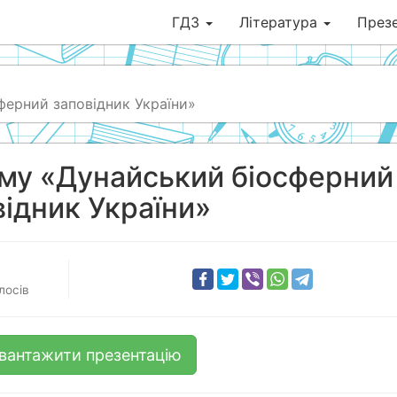
ГДЗ
Література
Презе
ферний заповідник України»
ему «Дунайський біосферний
відник України»
лосів
вантажити презентацію