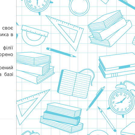
 своє
ника в
ілії
орено
рений
 базі