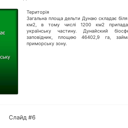
Територія
Загальна площа дельти Дунаю складає біля
км2, в тому числі 1200 км2 припад
українську частину. Дунайский біосф
заповідник, площею 46402,9 га, займ
приморську зону.
Слайд #6