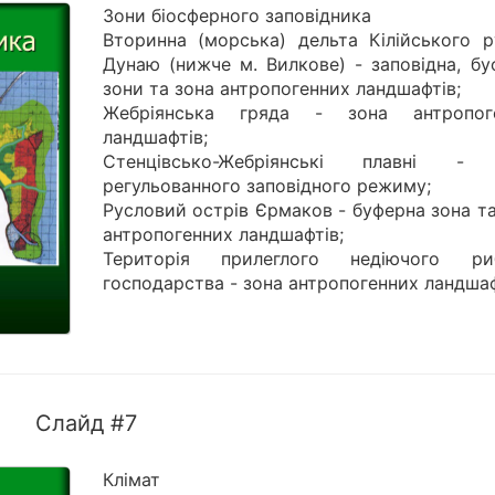
Зони біосферного заповідника
Вторинна (морська) дельта Кілійського р
Дунаю (нижче м. Вилкове) - заповідна, бу
зони та зона антропогенних ландшафтів;
Жебріянська гряда - зона антропог
ландшафтів;
Стенцівсько-Жебріянські плавні -
регульованного заповідного режиму;
Русловий острів Єрмаков - буферна зона т
антропогенних ландшафтів;
Територія прилеглого недіючого ри
господарства - зона антропогенних ландшаф
Слайд #7
Клімат