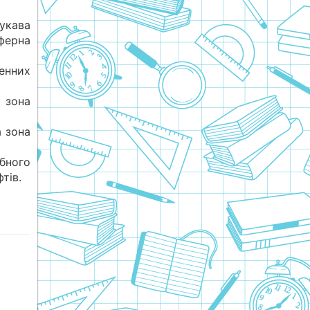
укава
ферна
енних
 зона
а зона
бного
тів.