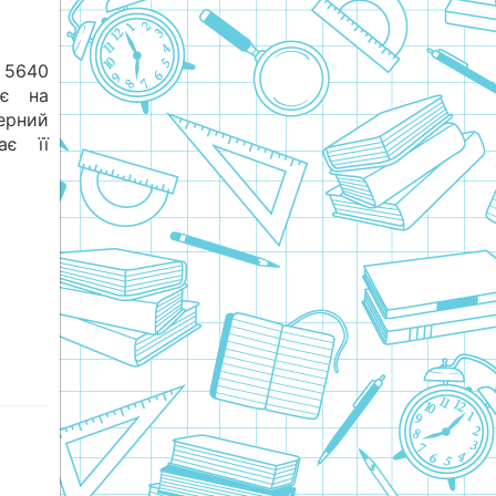
 5640
ає на
ерний
ає її