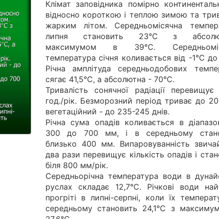
Клімат заповідника помірно континенталь
відносно короткою і теплою зимою та три
жарким літом. Середньомісячна темпер
липня становить 23°С з абсолю
максимумом в 39°С. Середньоміс
температура січня коливається від -1°С до
Річна амплітуда середньодобових темпе
сягає 41,5°С, а абсолютна - 70°С.
Тривалість сонячної радіації перевищує
год./рік. Безморозний період триває до 20
вегетаційний - до 235-245 днів.
Річна сума опадів коливається в діапазон
300 до 700 мм, і в середньому стан
близько 400 мм. Випаровуванність звича
два рази перевищує кількість опадів і ста
біля 800 мм/рік.
Середньорічна температура води в дунай
руслах складає 12,7°С. Річкові води най
прогріті в липні-серпні, коли їх темпера
середньому становить 24,1°С з максиму