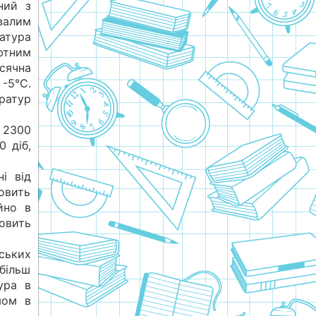
ний з
валим
атура
тним
ячна
 -5°С.
ратур
 2300
0 діб,
і від
овить
йно в
новить
ських
більш
тура в
мом в