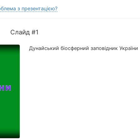
блема з презентацією?
Слайд #1
Дунайський біосферний заповідник України