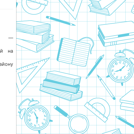
ик —
ий на
айону