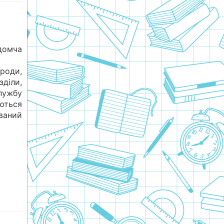
омча
роди,
діли,
лужбу
ться
ваний