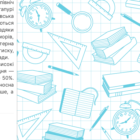
івніч
гапурі
вська
ються
вдяки
морів,
на
ску,
ади.
високі
дня —
е 50%.
осна
ше, а