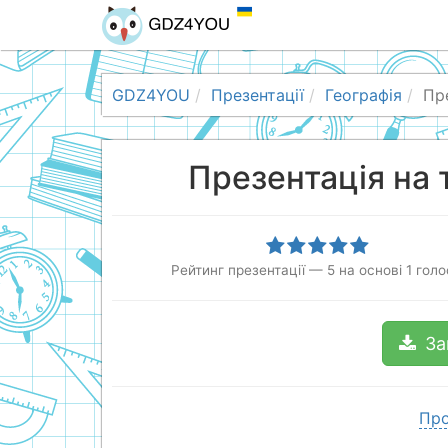
GDZ4YOU
Презентації
Географія
Пр
Презентація на 
Рейтинг презентації
—
5
на основі
1
голо
За
Про