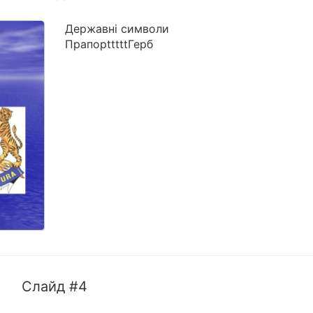
Державні символи
ПрапорtttttГерб
Слайд #4