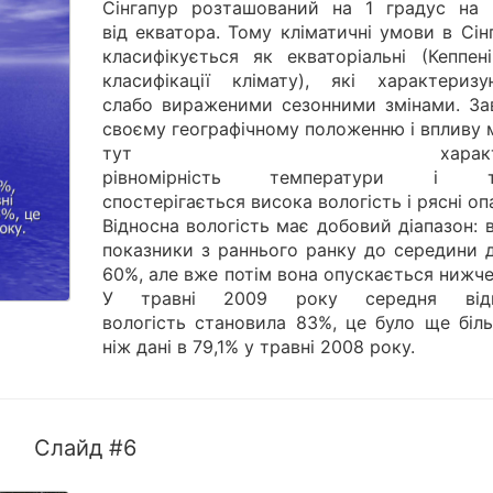
Сінгапур розташований на 1 градус на п
від екватора. Тому кліматичні умови в Сін
класифікується як екваторіальні (Кеппені
класифікації клімату), які характеризу
слабо вираженими сезонними змінами. За
своєму географічному положенню і впливу 
тут характер
рівномірність температури і ти
спостерігається висока вологість і рясні оп
Відносна вологість має добовий діапазон: 
показники з раннього ранку до середини 
60%, але вже потім вона опускається нижч
У травні 2009 року середня відн
вологість становила 83%, це було ще біль
ніж дані в 79,1% у травні 2008 року.
Слайд #6