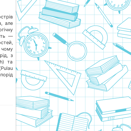
стрів
, але
гічну
сть —
стей,
 чому
ід, з
h) та
(Pulau
порід