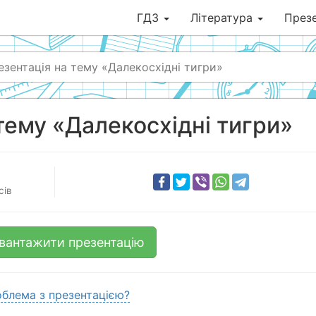
ГДЗ
Література
Презе
езентація на тему «Далекосхідні тигри»
тему «Далекосхідні тигри»
сів
вантажити презентацію
блема з презентацією?