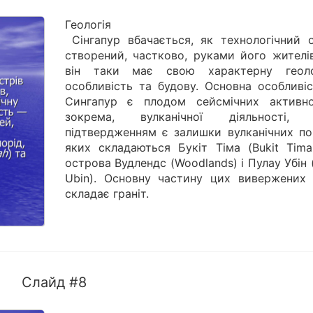
Геологія
Сінгапур вбачається, як технологічний о
створений, частково, руками його жителів
він таки має свою характерну геоло
особливість та будову. Основна особливі
Сингапур є плодом сейсмічних активно
зокрема, вулканічної діяльності,
підтвердженням є залишки вулканічних пор
яких складаються Букіт Тіма (Bukit Tima
острова Вудлендс (Woodlands) і Пулау Убін 
Ubin). Основну частину цих вивержених 
складає граніт.
Слайд #8