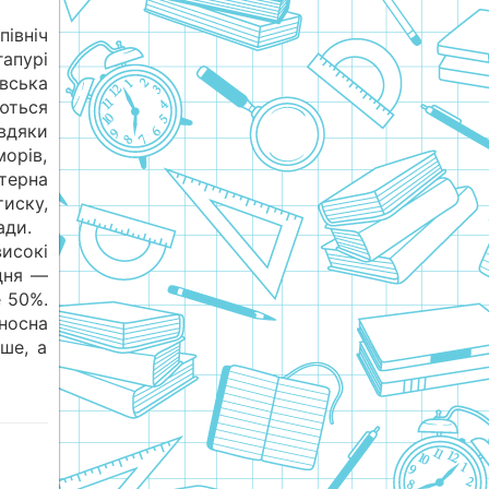
івніч
гапурі
вська
ються
вдяки
морів,
на
ску,
ади.
високі
дня —
е 50%.
осна
ше, а