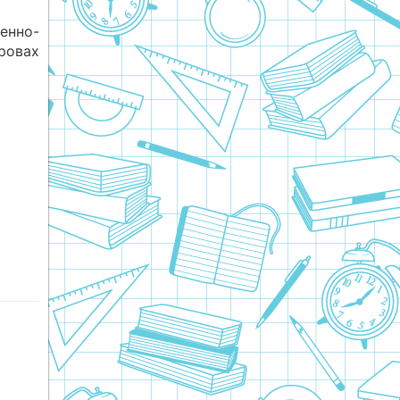
енно-
вах