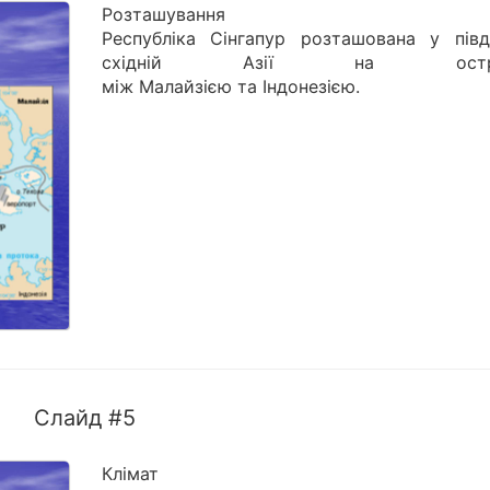
Розташування
Республіка Сінгапур розташована у півд
східній Азії на остро
між Малайзією та Індонезією.
Слайд #5
Клімат