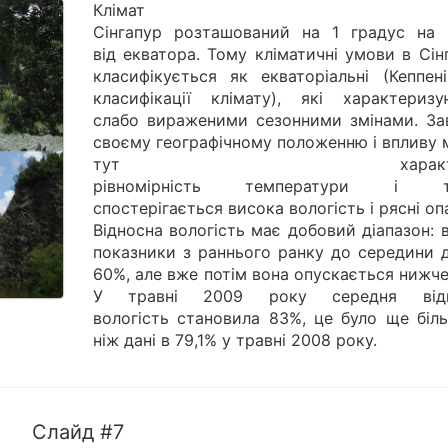
Клімат
Сінгапур розташований на 1 градус на п
від екватора. Тому кліматичні умови в Сін
класифікується як екваторіальні (Кеппені
класифікації клімату), які характеризу
слабо вираженими сезонними змінами. За
своєму географічному положенню і впливу 
тут характер
рівномірність температури і ти
спостерігається висока вологість і рясні оп
Відносна вологість має добовий діапазон: 
показники з раннього ранку до середини 
60%, але вже потім вона опускається нижч
У травні 2009 року середня відн
вологість становила 83%, це було ще біль
ніж дані в 79,1% у травні 2008 року.
Слайд #7