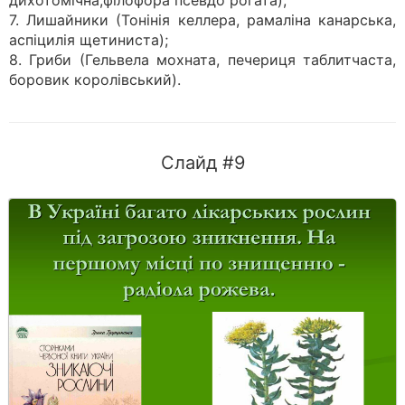
дихотомічна,філофора псевдо рогата);
7. Лишайники (Тонінія келлера, рамаліна канарська,
аспіцилія щетиниста);
8. Гриби (Гельвела мохната, печериця таблитчаста,
боровик королівський).
Слайд #9