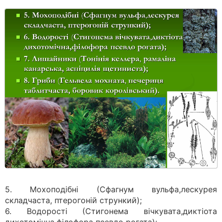
5. Мохоподібні (Сфагнум вульфа,лескурея
складчаста, птерогоній стрункий);
6. Водорості (Стигонема вічкувата,диктіота