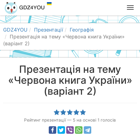
T
o
g
g
GDZ4YOU
Презентації
Географія
l
Презентація на тему «Червона книга України»
e
(варіант 2)
n
a
v
Презентація на тему
i
«Червона книга України»
g
a
(варіант 2)
t
i
o
n
Рейтинг презентації
—
5
на основі
1
голосів