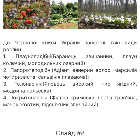
До Чернової книги України занесені такі види
рослин:
1. Плауноподібні(Баранець звичайний, плаун
колючий, молодильник озерний);
2. Папоротеподібні(Адіант венерин волос, марсилія
чотирилиста, сальвінія плаваюча);
3. Голонасінні(Яловець високий, тис ягідний,
модрина польська);
4. Покритонасінні (Фіалка кримська, верба трав'яна,
мачок жовтий, підсніжник звичайний);
Слайд #8