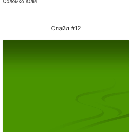
Соломко Юлiя
Слайд #12