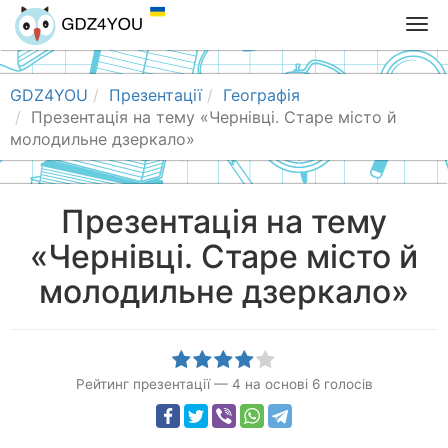
T
o
g
g
GDZ4YOU
Презентації
Географія
l
Презентація на тему «Чернівці. Старе місто й
e
молодильне дзеркало»
n
a
v
Презентація на тему
i
«Чернівці. Старе місто й
g
a
молодильне дзеркало»
t
i
o
n
Рейтинг презентації
—
4
на основі
6
голосів