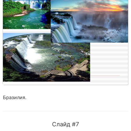
Бразилия.
Слайд #7