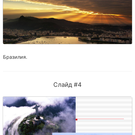
Бразилия.
Слайд #4