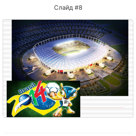
Слайд #8