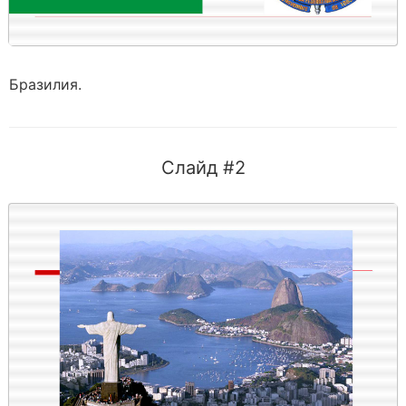
Бразилия.
Слайд #2