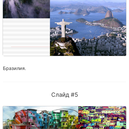
Бразилия.
Слайд #5