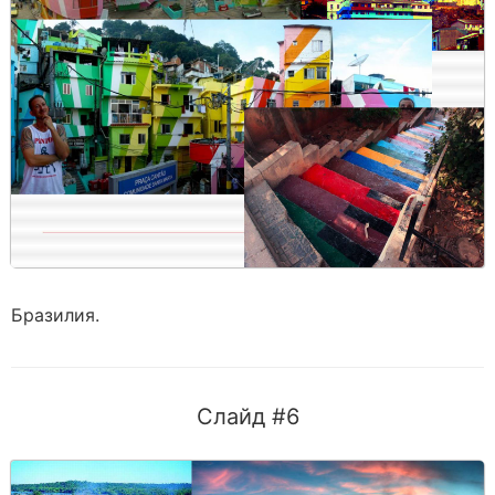
Бразилия.
Слайд #6