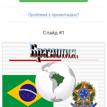
Проблема з презентацією?
Слайд #1