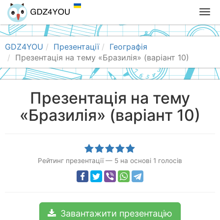
T
o
g
g
GDZ4YOU
Презентації
Географія
l
Презентація на тему «Бразилія» (варіант 10)
e
n
a
Презентація на тему
v
«Бразилія» (варіант 10)
i
g
a
t
i
Рейтинг презентації
—
5
на основі
1
голосів
o
n
Завантажити презентацію