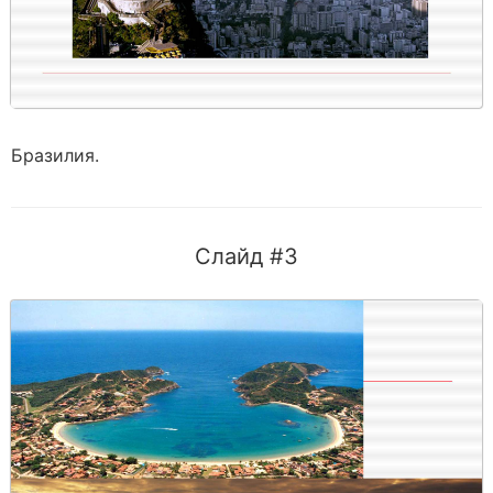
Бразилия.
Слайд #3