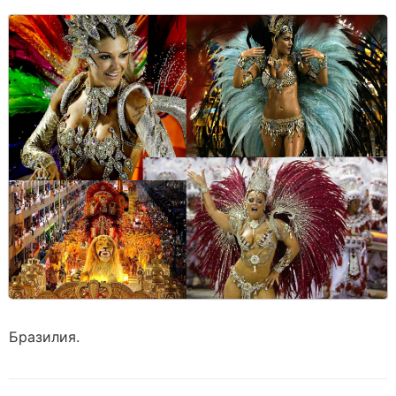
Бразилия.