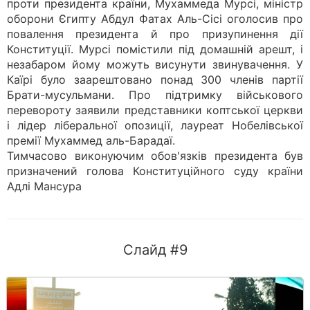
проти президента країни, Мухаммеда Мурсі, міністр
оборони Єгипту Абдул Фатах Аль-Сісі оголосив про
повалення президента й про призупинення дії
Конституції. Мурсі помістили під домашній арешт, і
незабаром йому можуть висунути звинувачення. У
Каїрі було заарештовано понад 300 членів партії
Брати-мусульмани. Про підтримку військового
перевороту заявили представники коптської церкви
і лідер ліберальної опозиції, лауреат Нобелівської
премії Мухаммед аль-Барадаї.
Тимчасово виконуючим обов'язків президента був
призначений голова Конституційного суду країни
Адлі Мансура
Слайд #9