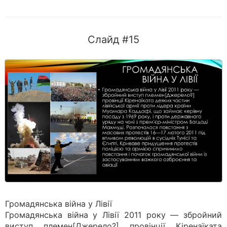
Слайд #15
Громадянська війна у Лівії
Громадянська війна у Лівії 2011 року — збройний
виступ племен[Джерело?] провінції Кіренаїката