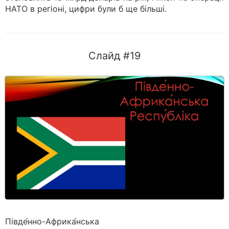
НАТО в регіоні, цифри були б ще більші.
Слайд #19
Півде́нно-Африка́нська