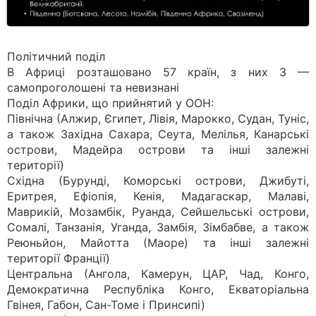
Політичний поділ
В Африці розташовано 57 країн, з них 3 —
самопроголошені та невизнані
Поділ Африки, що прийнятий у ООН:
Північна (Алжир, Єгипет, Лівія, Марокко, Судан, Туніс,
а також Західна Сахара, Сеута, Мелілья, Канарські
острови, Мадейра острови та інші залежні
території)
Східна (Бурунді, Коморські острови, Джибуті,
Еритрея, Ефіопія, Кенія, Мадагаскар, Малаві,
Маврикій, Мозамбік, Руанда, Сейшельські острови,
Сомалі, Танзанія, Уганда, Замбія, Зімбабве, а також
Реюньйон, Майотта (Маоре) та інші залежні
території Франції)
Центральна (Ангола, Камерун, ЦАР, Чад, Конго,
Демократична Республіка Конго, Екваторіальна
Гвінея, Габон, Сан-Томе і Принсипі)