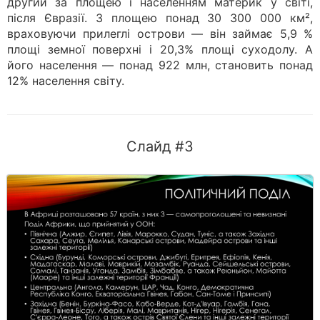
другий за площею і населенням материк у світі,
після Євразії. З площею понад 30 300 000 км²,
враховуючи прилеглі острови — він займає 5,9 %
площі земної поверхні і 20,3% площі суходолу. А
його населення — понад 922 млн, становить понад
12% населення світу.
Слайд #3