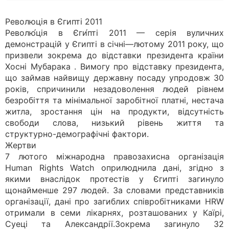
Революція в Єгипті 2011
Револю́ція в Єги́пті 2011 — серія вуличних
демонстрацій у Єгипті в січні—лютому 2011 року, що
призвели зокрема до відставки президента країни
Хосні Мубарака . Вимогу про відставку президента,
що займав найвищу державну посаду упродовж 30
років, спричинили незадоволення людей рівнем
безробіття та мінімальної заробітної платні, нестача
житла, зростання цін на продукти, відсутність
свободи слова, низький рівень життя та
структурно-демографічні фактори.
Жертви
7 лютого міжнародна правозахисна організація
Human Rights Watch оприлюднила дані, згідно з
якими внаслідок протестів у Єгипті загинуло
щонайменше 297 людей. За словами представників
організації, дані про загиблих співробітниками HRW
отримали в семи лікарнях, розташованих у Каїрі,
Суеці та Александрії.Зокрема загинуло 32