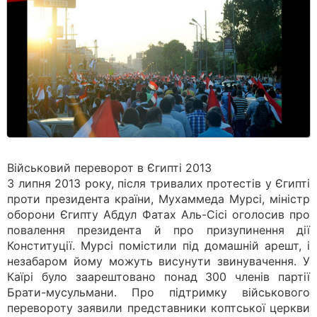
Військовий переворот в Єгипті 2013
3 липня 2013 року, після тривалих протестів у Єгипті
проти президента країни, Мухаммеда Мурсі, міністр
оборони Єгипту Абдул Фатах Аль-Сісі оголосив про
повалення президента й про призупинення дії
Конституції. Мурсі помістили під домашній арешт, і
незабаром йому можуть висунути звинувачення. У
Каїрі було заарештовано понад 300 членів партії
Брати-мусульмани. Про підтримку військового
перевороту заявили представники коптської церкви