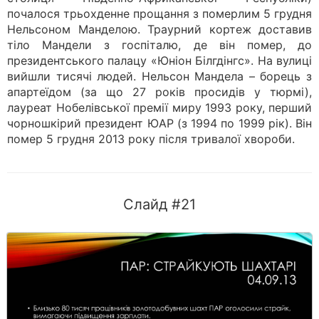
почалося трьохденне прощання з померлим 5 грудня
Нельсоном Манделою. Траурний кортеж доставив
тіло Мандели з госпіталю, де він помер, до
президентського палацу «Юніон Білгдінгс». На вулиці
вийшли тисячі людей. Нельсон Мандела – борець з
апартеїдом (за що 27 років просидів у тюрмі),
лауреат Нобелівської премії миру 1993 року, перший
чорношкірий президент ЮАР (з 1994 по 1999 рік). Він
помер 5 грудня 2013 року після тривалої хвороби.
Слайд #21