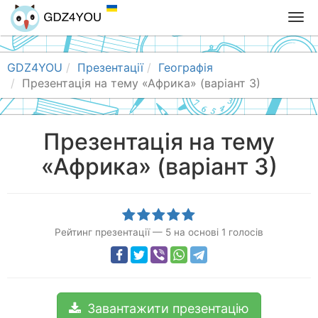
T
o
g
g
GDZ4YOU
Презентації
Географія
l
Презентація на тему «Африка» (варіант 3)
e
n
a
Презентація на тему
v
«Африка» (варіант 3)
i
g
a
t
i
Рейтинг презентації
—
5
на основі
1
голосів
o
n
Завантажити презентацію