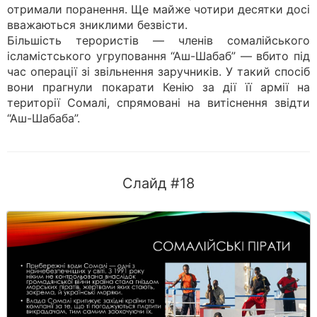
отримали поранення. Ще майже чотири десятки досі
вважаються зниклими безвісти.
Більшість терористів — членів сомалійського
ісламістського угруповання “Аш-Шабаб” — вбито під
час операції зі звільнення заручників. У такий спосіб
вони прагнули покарати Кенію за дії її армії на
території Сомалі, спрямовані на витіснення звідти
“Аш-Шабаба”.
Слайд #18