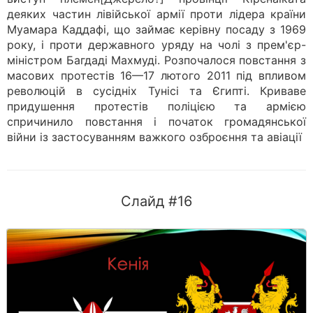
деяких частин лівійської армії проти лідера країни
Муамара Каддафі, що займає керівну посаду з 1969
року, і проти державного уряду на чолі з прем'єр-
міністром Багдаді Махмуді. Розпочалося повстання з
масових протестів 16—17 лютого 2011 під впливом
революцій в сусідніх Тунісі та Єгипті. Криваве
придушення протестів поліцією та армією
спричинило повстання і початок громадянської
війни із застосуванням важкого озброєння та авіації
Слайд #16