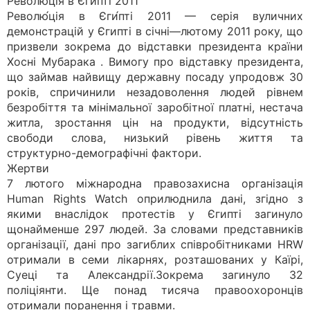
Революція в Єгипті 2011
Револю́ція в Єги́пті 2011 — серія вуличних
демонстрацій у Єгипті в січні—лютому 2011 року, що
призвели зокрема до відставки президента країни
Хосні Мубарака . Вимогу про відставку президента,
що займав найвищу державну посаду упродовж 30
років, спричинили незадоволення людей рівнем
безробіття та мінімальної заробітної платні, нестача
житла, зростання цін на продукти, відсутність
свободи слова, низький рівень життя та
структурно-демографічні фактори.
Жертви
7 лютого міжнародна правозахисна організація
Human Rights Watch оприлюднила дані, згідно з
якими внаслідок протестів у Єгипті загинуло
щонайменше 297 людей. За словами представників
організації, дані про загиблих співробітниками HRW
отримали в семи лікарнях, розташованих у Каїрі,
Суеці та Александрії.Зокрема загинуло 32
поліціянти. Ще понад тисяча правоохоронців
отримали поранення і травми.