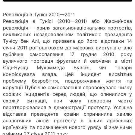
Революція в Тунісі 2010—2011
Револю́ція в Туні́сі (2010—2011) або Жасми́нова
револю́ція — хвиля загальнонаціональних протестів,
викликаних незадоволенням політикою президента
Тунісу бен Алі, що призвела до його відставки 14
січня 2011 роПоштовхом до масових виступів стало
публічне самоспалення 17 грудня 2010 року
вуличного торговця фруктами й овочами в місті
Сіді-Бузіді Мухаммеда Буазізі, чиї товари
конфіскувала влада. Цей інцидент висвітлив
проблему безробіття, подорожчання життя та
корупції Публічне самоспалення спровокувало низку
схожих інцидентів серед людей, що опинилися у
схожій ситуації, при чому похорони часто
перетворювалися в демонстрації протесту. Успішна
відставка президента країни спричинила хвилю
аналогічних акцій протесту в інших арабських
країнах.ку та призначення нового уряду зі значними
змінами 27 січня 2011 року.