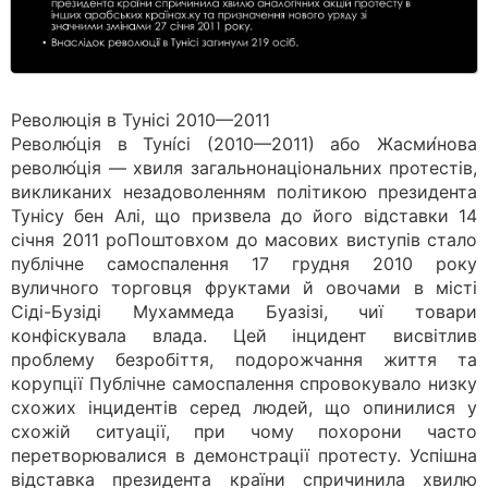
Революція в Тунісі 2010—2011
Револю́ція в Туні́сі (2010—2011) або Жасми́нова
револю́ція — хвиля загальнонаціональних протестів,
викликаних незадоволенням політикою президента
Тунісу бен Алі, що призвела до його відставки 14
січня 2011 роПоштовхом до масових виступів стало
публічне самоспалення 17 грудня 2010 року
вуличного торговця фруктами й овочами в місті
Сіді-Бузіді Мухаммеда Буазізі, чиї товари
конфіскувала влада. Цей інцидент висвітлив
проблему безробіття, подорожчання життя та
корупції Публічне самоспалення спровокувало низку
схожих інцидентів серед людей, що опинилися у
схожій ситуації, при чому похорони часто
перетворювалися в демонстрації протесту. Успішна
відставка президента країни спричинила хвилю