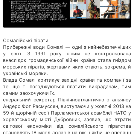
Сомалійські пірати
Прибережні води Сомалі — одні з найнебезпечніших
у світі. З 1991 року ніким не контрольована
внаслідок громадянської війни країна стала гніздом
морських піратів, жертвами яких стають, зокрема, й
українські моряки.
Влада Сомалі критикує західні країни та компанії за
те, що ті погоджуються платити викрадачам, тим
самим заохочуючи їх.
енеральний секретар Північноатлантичного альянсу
Андерс Фог Расмуссен, виступаючи у жовтні 2013 на
59-й щорічній сесії Парламентської асамблеї НАТО у
хорватському місті Дубровник, заявив, що втрати
світової економіки від сомалійського піратства
становлять 18 млрд доларів на рік, і якби не операції