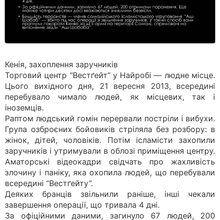
Кенія, захоплення заручників
Торговий центр “Вестґейт” у Найробі — людне місце.
Цього вихідного дня, 21 вересня 2013, всередині
перебувало чимало людей, як місцевих, так і
іноземців.
Раптом людський гомін перервали постріли і вибухи.
Група озброєних бойовиків стріляла без розбору: в
жінок, дітей, чоловіків. Потім ісламісти захопили
заручників і утримували в облозі приміщення центру.
Аматорські відеокадри свідчать про жахливість
злочину і паніку, яка охопила людей, що перебували
всередині “Вестґейту”.
Деяких бранців звільнили раніше, інші чекали
завершення операції, що тривала 4 дні.
За офіційними даними, загинуло 67 людей, 200