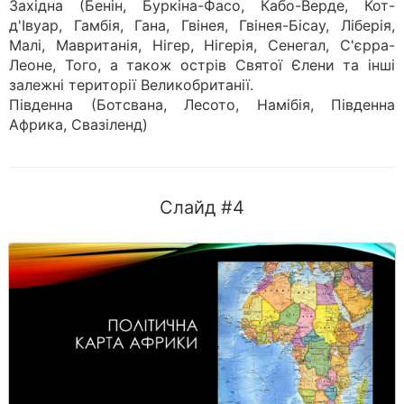
Західна (Бенін, Буркіна-Фасо, Кабо-Верде, Кот-
д'Івуар, Гамбія, Гана, Гвінея, Гвінея-Бісау, Ліберія,
Малі, Мавританія, Нігер, Нігерія, Сенегал, С'єрра-
Леоне, Того, а також острів Святої Єлени та інші
залежні території Великобританії.
Південна (Ботсвана, Лесото, Намібія, Південна
Африка, Свазіленд)
Слайд #4