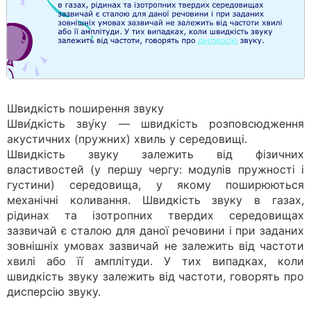
Швидкість поширення звуку
Шви́дкість зву́ку — швидкість розповсюдження
акустичних (пружних) хвиль у середовищі.
Швидкість звуку залежить від фізичних
властивостей (у першу чергу: модулів пружності і
густини) середовища, у якому поширюються
механічні коливання. Швидкість звуку в газах,
рідинах та ізотропних твердих середовищах
зазвичай є сталою для даної речовини і при заданих
зовнішніх умовах зазвичай не залежить від частоти
хвилі або її амплітуди. У тих випадках, коли
швидкість звуку залежить від частоти, говорять про
дисперсію звуку.