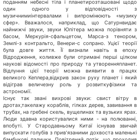
поданням небесні тіла і планетирозташовані щодо
один одного у відповідності з
музичнимиінтервалами і випромінюють «музику
сфер». Вважалося, наприклад, що Сатурнвидає
найнижчі звуки, звуки Юпітера можна порівняти з
басом, Меркурія-сфальцетом, Марса-з тенором,
Землі-з контральто, Венери-с сопрано. Уцієї теорії
була довге життя. Її визнали навіть в епоху
Відродження, коливже були отримані перші цілком
наукові відомості про природу та утворенняпланет.
Відлуння цієї теорії можна виявити в працях
великого Кеплера,відкрив закон руху планет і який
відіграв величезну роль у розвиткуфізики та
астрономії.
Існує так звані вихрові звуки: свист вітру в
дротах,такелажу кораблів, гілках дерев, завивання в
трубах, на гребені скель, вущелинах та вузьких ярах.
Люди здавна користувалися ними - на полюванні,
впобуті. У Стародавньому Китаї існував звичай
випускати голубів з прив'язаними дохвоста маленькі
бамбукові палички. Повітряний потік, що проходив