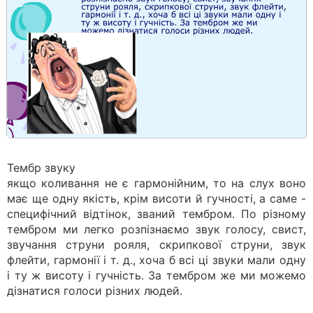
Тембр звуку
якщо коливання не є гармонійним, то на слух воно
має ще одну якість, крім висоти й гучності, а саме -
специфічний відтінок, званий тембром. По різному
тембром ми легко розпізнаємо звук голосу, свист,
звучання струни рояля, скрипкової струни, звук
флейти, гармонії і т. д., хоча б всі ці звуки мали одну
і ту ж висоту і гучність. За тембром же ми можемо
дізнатися голоси різних людей.