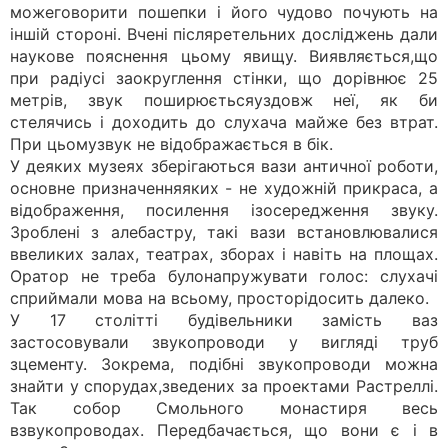
можеговорити пошепки і його чудово почують на
іншій стороні. Вчені післяретельних досліджень дали
наукове пояснення цьому явищу. Виявляється,що
при радіусі заокруглення стінки, що дорівнює 25
метрів, звук поширюєтьсяуздовж неї, як би
стелячись і доходить до слухача майже без втрат.
При цьомузвук не відображається в бік.
У деяких музеях зберігаються вази античної роботи,
основне призначенняяких - не художній прикраса, а
відображення, посилення ізосередження звуку.
Зроблені з алебастру, такі вази встановлювалися
ввеликих залах, театрах, зборах і навіть на площах.
Оратор не треба булонапружувати голос: слухачі
сприймали мова на всьому, просторідосить далеко.
У 17 столітті будівельники замість ваз
застосовували звукопроводи у вигляді труб
зцементу. Зокрема, подібні звукопроводи можна
знайти у спорудах,зведених за проектами Растреллі.
Так собор Смольного монастиря весь
взвукопроводах. Передбачається, що вони є і в