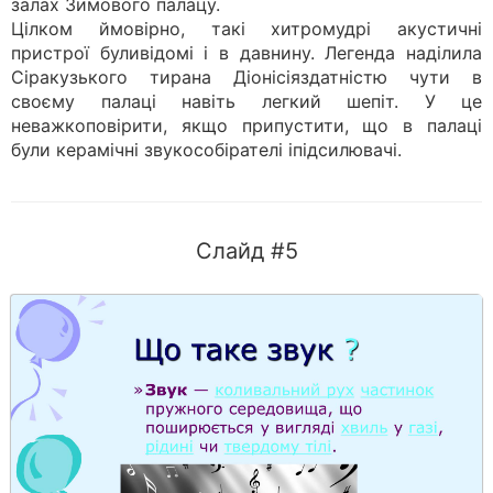
залах Зимового палацу.
Цілком ймовірно, такі хитромудрі акустичні
пристрої буливідомі і в давнину. Легенда наділила
Сіракузького тирана Діонісіяздатністю чути в
своєму палаці навіть легкий шепіт. У це
неважкоповірити, якщо припустити, що в палаці
були керамічні звукособірателі іпідсилювачі.
Слайд #5