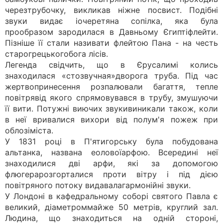
черезтрубочку, викликав ніжне посвист. Подібні
звуки видає іочеретяна сопілка, яка була
прообразом зародилася в Давньому Єгиптіфлейти.
Пізніше її стали називати флейтою Пана - на честь
старогрецькогобога лісів.
Легенда свідчить, що в Єрусалимі колись
знаходилася «стозвучная»дворога труба. Під час
жертвопринесення розпалювали багаття, тепле
повітрявід якого спрямовувався в трубу, змушуючи
її вити. Потужні виючих звукивиникали також, коли
в неї вривалися вихори від полум'я пожеж при
облозіміста.
У 1831 році в П'ятигорську була побудована
альтанка, названа еоловоїарфою. Всередині неї
знаходилися дві арфи, які за допомогою
флюгерарозгорталися проти вітру і під дією
повітряного потоку видавалагармонійні звуки.
У Лондоні в кафедральному соборі святого Павла є
великий, діаметроммайже 50 метрів, круглий зал.
Людина, що знаходиться на одній стороні,