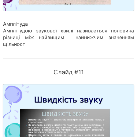
Амплітуда
Амплітудою звукової хвилі називається половина
різниці між найвищим і найнижчим значенням
щільності
Слайд #11