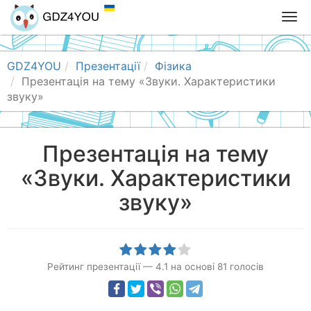
T
o
g
g
GDZ4YOU
Презентації
Фізика
l
Презентація на тему «Звуки. Характеристики
e
звуку»
n
a
v
Презентація на тему
i
«Звуки. Характеристики
g
a
звуку»
t
i
o
n
Рейтинг презентації
—
4.1
на основі
81
голосів