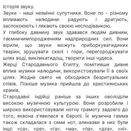
Історія звуку.
Звуки - наші незмінні супутники. Вони по - різному
впливають налюдини: радують і дратують,
заспокоюють і лякають своєю несподіванкою.
У глибоку давнину звук здавався людям дивним,
таємничимпородженням надприродних сил. Вони
вірили, що звуки можуть приборкуватидиких
тварин, зрушувати скелі і гори, перегороджувати
шлях воді, викликатидощ, творити інші чудеса.
Жерці Стародавнього Єгипту, помітивши дивне
вплив музики налюдини, використовували її в своїх
цілях. Жодне свято не обходився безритуальних
співів. Пізніше музика прийшла до християнських
храмів.
Стародавні індійці раніше за інших оволоділи
високою музичною культурою. Вони розробили і
широко використовували нотну грамоту задовго до
того, яквона з'явилася в Європі. Їх музична гамма
також складалася з семи нот, аленазви в них були
інші: «са», «ре», «га», «ма», «па», «дха», «ні».