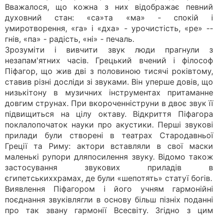
Вважалося, що кожна з них відображає певний
духовний стан: «са»та «ма» - спокій і
умиротворення, «га» і «дха» - урочистість, «ре» --
гнів, «па» - радість, «ні» - печаль.
Зрозуміти і вивчити звук люди прагнули з
незапам'ятних часів. Грецький вчений і філософ
Піфагор, що жив дві з половиною тисячі роківтому,
ставив різні досліди зі звуками. Він уперше довів, що
низькітону в музичних інструментах притаманне
довгим струнах. При вкороченніструни в двоє звук її
підвищиться на цілу октаву. Відкриття Піфагора
поклалопочаток науки про акустики. Перші звукові
прилади були створені в театрах Стародавньої
Греції та Риму: актори вставляли в свої маски
маленькі рупори дляпосилення звуку. Відомо також
застосування звукових приладів в
єгипетськиххрамах, де були «шепотять» статуї богів.
Виявлення Піфагором і його учням гармонійні
поєднання звуківлягли в основу більш пізніх поданні
про так звану гармонії Всесвіту. Згідно з цим