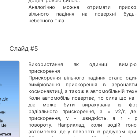
доцентровою силою.
Аналогічно можна отримати приско
вільного падіння на поверхні будь-
небесного тіла.
Слайд #5
Використання як одиниці вимірюв
прискорення
Прискорення вільного падіння стало оди
вимірювання прискорення в аеронавт
космонавтиці, а також в автомобільній техні
Коли автомобіль повертає, то сила що на 
діє може бути вирахувана із фор
радіального прискорення, a = v2/r, д
прискорення, v - швидкість, а r - р
повороту. Наприклад, коли водій гоно
автомобіля їде у повороті із радіусом кр