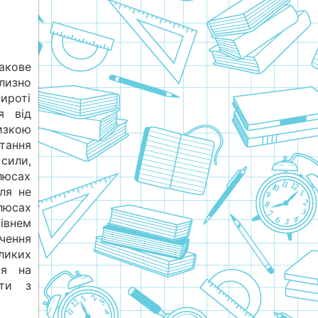
акове
близно
ироті
я від
изкою
тання
сили,
люсах
ля не
люсах
нем
чення
ликих
ря на
ати з