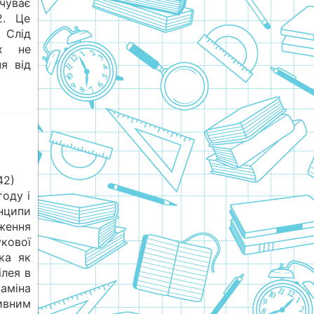
чуває
2. Це
 Слід
х не
я від
42)
оду і
ципи
ення
кової
ка як
ілея в
аміна
вним