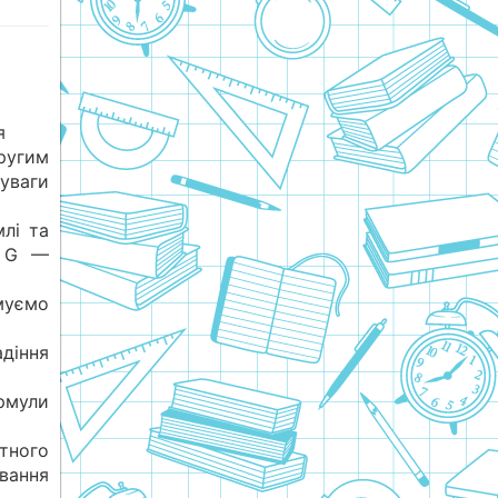
я
ругим
уваги
лі та
, G —
муємо
адіння
рмули
тного
вання