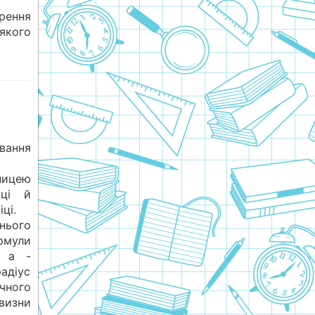
рення
якого
ання
ницею
иці й
ці.
нього
мули
е a -
адіус
чного
ивизни