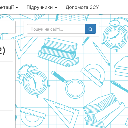
нтації
Підручники
Допомога ЗСУ
2)