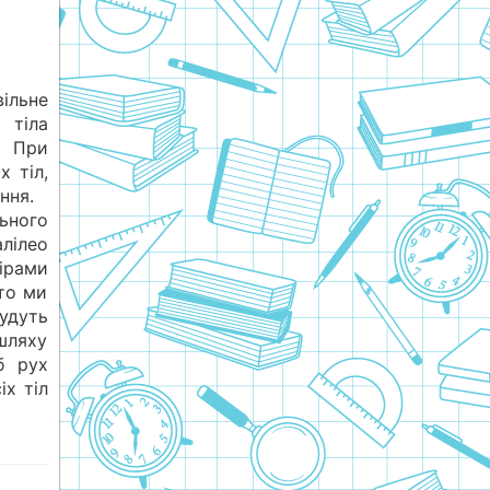
ільне
 тіла
. При
х тіл,
ння.
ьного
алілео
мірами
 то ми
удуть
шляху
б рух
іх тіл