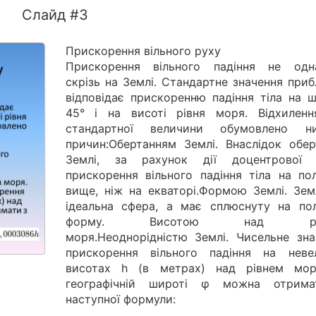
Слайд #3
Прискорення вільного руху
Прискорення вільного падіння не одн
скрізь на Землі. Стандартне значення при
відповідає прискоренню падіння тіла на ш
45° і на висоті рівня моря. Відхиленн
стандартної величини обумовлено н
причин:Обертанням Землі. Внаслідок обер
Землі, за рахунок дії доцентрової 
прискорення вільного падіння тіла на по
вище, ніж на екваторі.Формою Землі. Зем
ідеальна сфера, а має сплюснуту на по
форму. Висотою над рів
моря.Неоднорідністю Землі. Чисельне зна
прискорення вільного падіння на неве
висотах h (в метрах) над рівнем мо
географічній широті φ можна отрим
наступної формули: