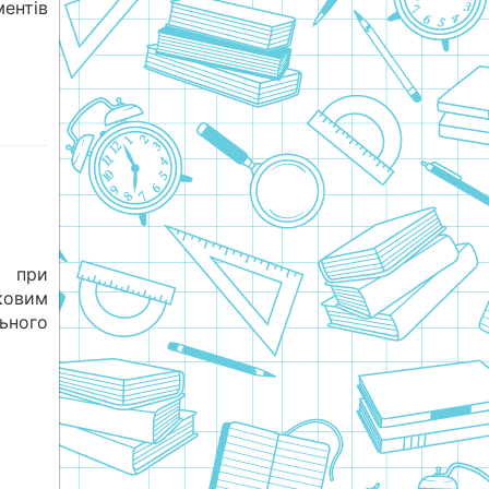
ентів
і при
овим
ьного