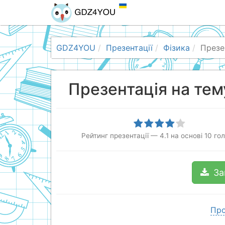
GDZ4YOU
Презентації
Фізика
Презен
Презентація на тему
Рейтинг презентації
—
4.1
на основі
10
гол
За
Про