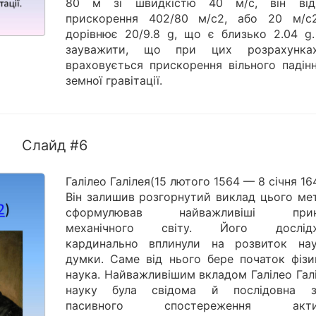
80 м зі швидкістю 40 м/с, він від
прискорення 402/80 м/с2, або 20 м/с
дорівнює 20/9.8 g, що є близько 2.04 g.
зауважити, що при цих розрахунка
враховується прискорення вільного падінн
земної гравітації.
Слайд #6
Галілео Галілея(15 лютого 1564 — 8 січня 16
Він залишив розгорнутий виклад цього мет
сформулював найважливіші прин
механічного світу. Його дослідж
кардинально вплинули на розвиток нау
думки. Саме від нього бере початок фізи
наука. Найважливішим вкладом Галілео Гал
науку була свідома й послідовна з
пасивного спостереження акти