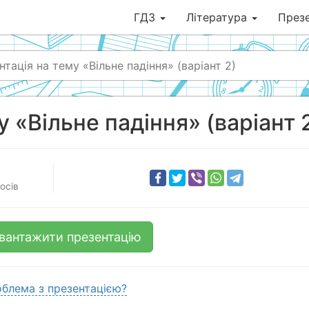
ГДЗ
Література
Презе
тація на тему «Вільне падіння» (варіант 2)
 «Вільне падіння» (варіант 
осів
вантажити презентацію
блема з презентацією?