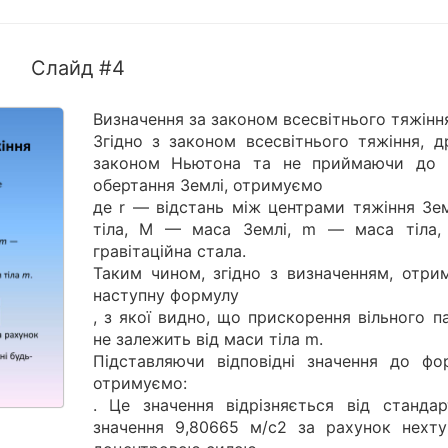
Слайд #4
Визначення за законом всесвітнього тяжінн
Згідно з законом всесвітнього тяжіння, д
законом Ньютона та не приймаючи до 
обертання Землі, отримуємо
де r — відстань між центрами тяжіння Зем
тіла, M — маса Землі, m — маса тіла
гравітаційна стала.
Таким чином, згідно з визначенням, отри
наступну формулу
, з якої видно, що прискорення вільного п
не залежить від маси тіла m.
Підставляючи відповідні значення до фо
отримуємо:
. Це значення відрізняється від стандар
значення 9,80665 м/с2 за рахунок нехту