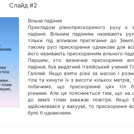
Слайд #2
Вільне падіння
Прикладом рівноприскореного руху є в
падіння. Вільним падінням називають рух
тільки під впливом притягання до Землі
такому русі прискорення однакове для всі
його називають прискоренням вільного паді
Першим, хто визначив прискорення віл
падіння, був видатний італійський учений Г
Галілей. Якщо взяти різні за масою і роз
тіла та кинути їх з висоти кількох метрів,
побачимо, що прискорення цих тіл б
різними. Але це пояснюється тим, що на 
до землі тілам заважає повітря. Якщо 
здійснювався у вакуумі, то прискорення вс
було б однаковим.