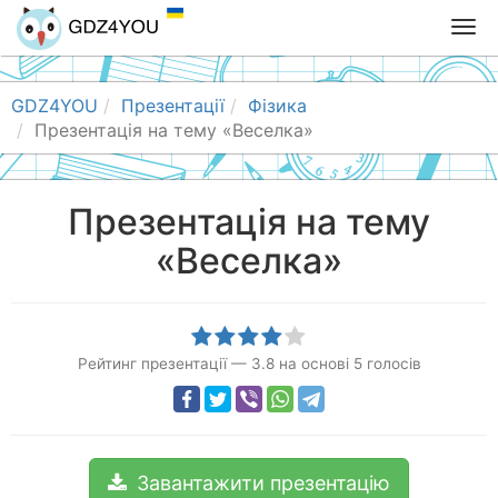
T
o
g
g
GDZ4YOU
Презентації
Фізика
l
Презентація на тему «Веселка»
e
n
a
Презентація на тему
v
«Веселка»
i
g
a
t
i
Рейтинг презентації
—
3.8
на основі
5
голосів
o
n
Завантажити презентацію