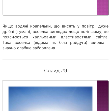
Якщо водяні крапельки, що висять у повітрі, дуже
дрібні (туман), веселка виглядяє дещо по-іншому; це
пояснюється хвильовими властивостями світла.
Така веселка (відома як біла райдуга) ширша і
значно слабше забарвлена.
Слайд #9