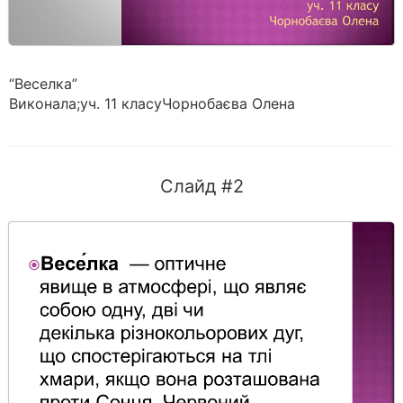
“Веселка”
Виконала;уч. 11 класуЧорнобаєва Олена
Слайд #2